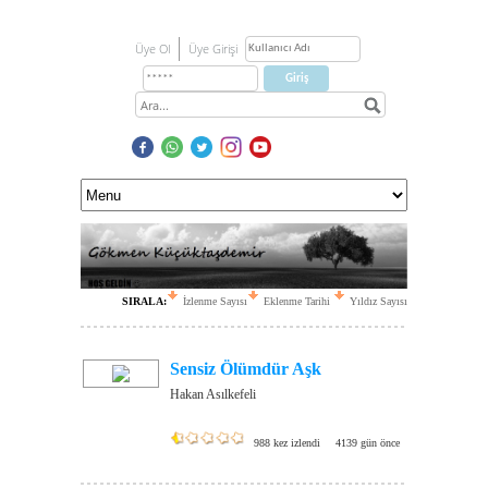
Üye Ol
Üye Girişi
SIRALA:
İzlenme Sayısı
Eklenme Tarihi
Yıldız Sayısı
Sensiz Ölümdür Aşk
Hakan Asılkefeli
988 kez izlendi
4139 gün önce