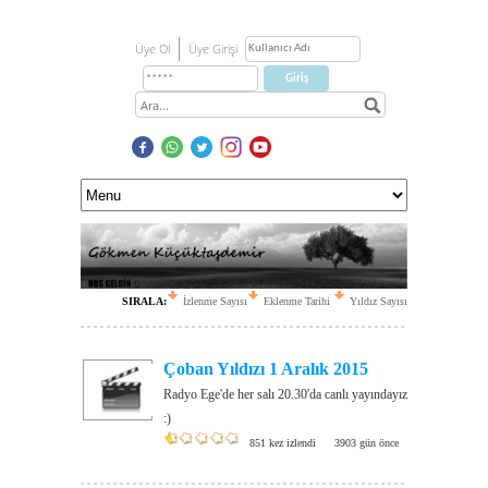
Üye Ol
Üye Girişi
SIRALA:
İzlenme Sayısı
Eklenme Tarihi
Yıldız Sayısı
Çoban Yıldızı 1 Aralık 2015
Radyo Ege'de her salı 20.30'da canlı yayındayız
:)
851 kez izlendi
3903 gün önce