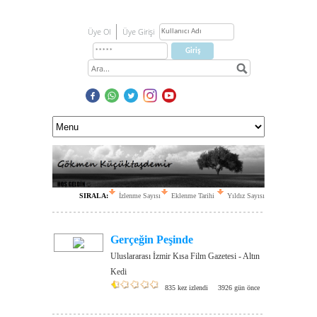
Üye Ol
Üye Girişi
SIRALA:
İzlenme Sayısı
Eklenme Tarihi
Yıldız Sayısı
Gerçeğin Peşinde
Uluslararası İzmir Kısa Film Gazetesi - Altın
Kedi
835 kez izlendi
3926 gün önce