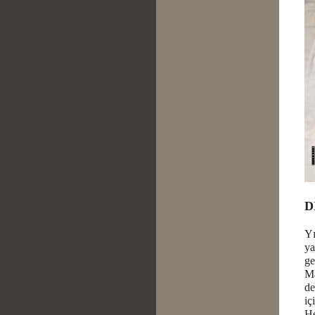
D
Yı
ya
ge
Ma
de
iç
He