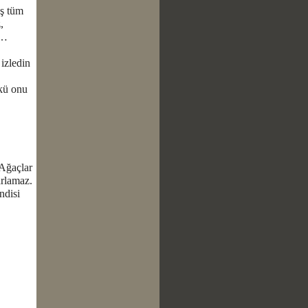
iş tüm
,
ı…
 izledin
nkü onu
 Ağaçlar
arlamaz.
ndisi