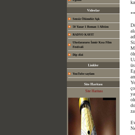
ka
Videolar
*
Sensiz Ölümdür Aşk
Dü
50 Yazar 1 Roman 1 Albüm
al
RADYO KAYIT
ad
Si
Uluslarararsı İzmir Kısa Film
Festivali
Mb
öl
Dip dizi
Uz
üs
Linkler
Eg
YouTube sayfam
am
Ye
Site Haritası
ço
Site Haritası
ya
ol
do
za
Ev
Ne