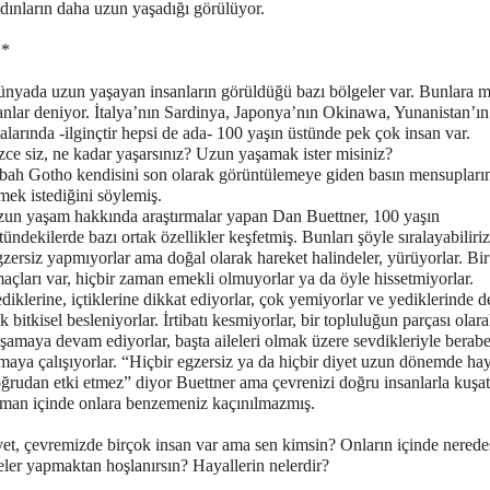
dınların daha uzun yaşadığı görülüyor.
**
nyada uzun yaşayan insanların görüldüğü bazı bölgeler var. Bunlara 
anlar deniyor. İtalya’nın Sardinya, Japonya’nın Okinawa, Yunanistan’ın
alarında -ilginçtir hepsi de ada- 100 yaşın üstünde pek çok insan var.
zce siz, ne kadar yaşarsınız? Uzun yaşamak ister misiniz?
ah Gotho kendisini son olarak görüntülemeye giden basın mensupların
mek istediğini söylemiş.
un yaşam hakkında araştırmalar yapan Dan Buettner, 100 yaşın
tündekilerde bazı ortak özellikler keşfetmiş. Bunları şöyle sıralayabiliriz
zersiz yapmıyorlar ama doğal olarak hareket halindeler, yürüyorlar. Bir
açları var, hiçbir zaman emekli olmuyorlar ya da öyle hissetmiyorlar.
diklerine, içtiklerine dikkat ediyorlar, çok yemiyorlar ve yediklerinde 
k bitkisel besleniyorlar. İrtibatı kesmiyorlar, bir topluluğun parçası olar
şamaya devam ediyorlar, başta aileleri olmak üzere sevdikleriyle berabe
maya çalışıyorlar. “Hiçbir egzersiz ya da hiçbir diyet uzun dönemde hay
ğrudan etki etmez” diyor Buettner ama çevrenizi doğru insanlarla kuşat
man içinde onlara benzemeniz kaçınılmazmış.
et, çevremizde birçok insan var ama sen kimsin? Onların içinde nerede
ler yapmaktan hoşlanırsın? Hayallerin nelerdir?