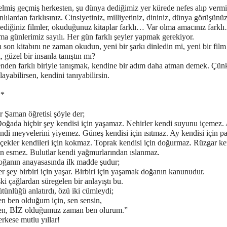
lmiş geçmiş herkesten, şu dünya dediğimiz yer kürede nefes alıp verm
nlılardan farklısınız. Cinsiyetiniz, milliyetiniz, dininiz, dünya görüşünüz
lediğiniz filmler, okuduğunuz kitaplar farklı… Var olma amacınız farkl
a günlerimiz sayılı. Her gün farklı şeyler yapmak gerekiyor.
 son kitabını ne zaman okudun, yeni bir şarkı dinledin mi, yeni bir film
, güzel bir insanla tanıştın mı?
nden farklı biriyle tanışmak, kendine bir adım daha atman demek. Çü
layabilirsen, kendini tanıyabilirsin.
**
r Şaman öğretisi şöyle der;
oğada hiçbir şey kendisi için yaşamaz. Nehirler kendi suyunu içemez.
ndi meyvelerini yiyemez. Güneş kendisi için ısıtmaz. Ay kendisi için p
çekler kendileri için kokmaz. Toprak kendisi için doğurmaz. Rüzgar ke
in esmez. Bulutlar kendi yağmurlarından ıslanmaz.
ğanın anayasasında ilk madde şudur;
r şey birbiri için yaşar. Birbiri için yaşamak doğanın kanunudur.
ki çağlardan süregelen bir anlayıştı bu.
tünlüğü anlatırdı, özü iki cümleydi;
n ben olduğum için, sen sensin,
n, BİZ olduğumuz zaman ben olurum.”
rkese mutlu yıllar!