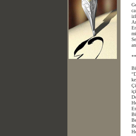
Ge
ca
iz
Am
En
mi
Se
an
*
Bi
“D
ke
Çi
iç
Do
He
Es
Bü
Be
Be
He