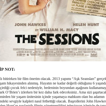
İP NOT:
lı bitirirken bir film önerim olacak. 2013 yapımı “Aşk Seansları” gerçek
şam hikayesinden alınmış. Hayatın ne kadar değerli olduğunu 6 yaşın
çirdiği çocuk felci nedeniyle, bedeninin boyundan aşağısını kullanama
rk O’Brien’ı izlerken bir kez daha fark edeceksiniz. Ama sizi şaşırtaca
mirden bir yaşam ünitesinin içinde yaşamaya mahkum olan bu adamın
indeki sevgiyle kalpleri nasıl fethettiği olacak. Başrollerini John Hawke
len Hunt’ın paylaştığı filmin yönetmenliğini televizyon işleriyle de tan