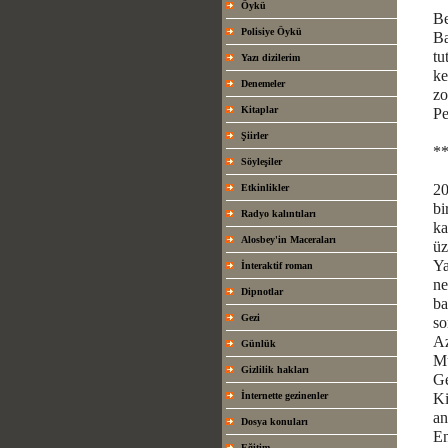
Öykü
Be
Polisiye Öykü
Ba
tu
Yazı dizilerim
ke
Denemeler
zo
Kitaplar
Pe
Şiirler
*
Söyleşiler
20
Etkinlikler
bi
Radyo kalıntıları
ka
Alosbey'in Maceraları
üz
Ya
İnteraktif roman
ne
Dipnotlar
ba
Gezi
so
Az
Günlük
Mü
Gizlilik hakları
Ge
İnternette gezinenler
Ki
an
Dosya konuları
En
Eğitim