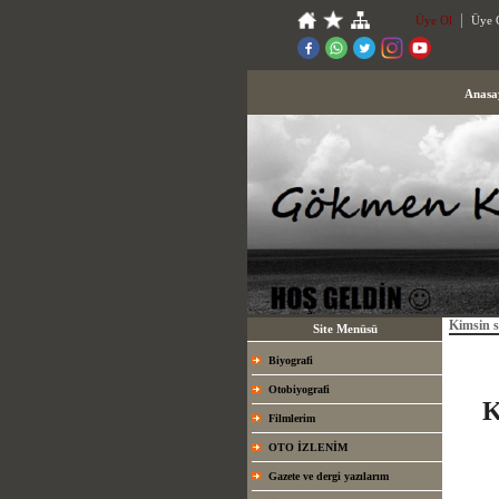
Üye Ol
Üye G
Anasa
Kimsin 
Site Menüsü
Biyografi
Otobiyografi
K
Filmlerim
OTO İZLENİM
Gazete ve dergi yazılarım