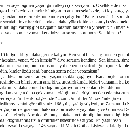
n her şeye rağmen yaşadığım ülkeyi çok seviyorum. Özellikle de insa
şka bir ülkede var mıdır bilmiyorum ama mesela bizde, iki kişi kavgay
tuşmadan önce birbirlerini tanımaya çalışırlar: “Kimsin sen?” Bu soru d
z sorulabilir ve her defasında da daha yüksek bir ses tonuyla söylemek
runluluğu varmış gibi kavganın tarafları tarafından yinelenir: “Kimsin 
ki ya en son ne zaman kendinize bu soruyu sordunuz: Sen kimsin?
**
16 bitiyor, bir yıl daha geride kalıyor. Ben yeni bir yıla girmeden geçmi
r hesabını yapar, “Sen kimsin?” diye sorarım kendime. Sen kimsin, şim
dar neler yaptın, mutlu musun hayat denen bu yolculuğun içinde, kimle
dün, kimler üzdü seni, bundan sonra neler yapacaksın?
ş aldıkça birikenler artıyor, yaşanmışlıklar çoğalıyor. Bana biçilen ömr
resindeyim bilmiyorum ama biraz araştırdığımda bizleri yaratanın bu k
zılarımıza daha cömert olduğunu görüyorum ve onların kendilerini
rgulaması için daha çok zamanı olduğunu da düşünmeden edemiyorum
erbaycan’ın Lerik bölgesinde “Uzun Ömürlüler Müzesi”nde Şireli
slümov ismini görebilirsiniz. 168 yıl yaşadığı söyleniyor. Zamanında 
ographic dergisi onun hakkında bir makale yayınlamış ve Guinness Re
tabı’na girmiş. Ancak doğumuyla alakalı net bir bilgi bulunamadığı için
da “doğrulanmış uzun ömürlüler listesi”nde adı yok. En yaşlı insan
donezya’da yaşayan 146 yaşındaki Mbah Gotho. Listeye bakıldığında