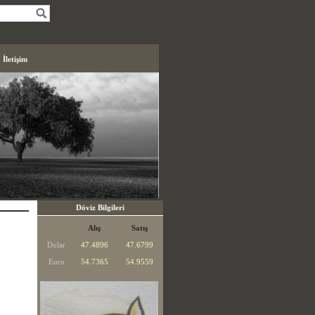
İletişim
Döviz Bilgileri
Alış
Satış
Dolar
47.4896
47.6799
Euro
54.7365
54.9559