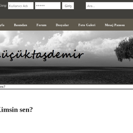
irişi
yfa
Basından
Forum
Dosyalar
Foto Galeri
Mesaj Panosu
sen?
imsin sen?