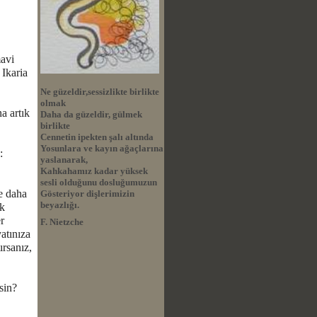
mavi
 Ikaria
Ne güzeldir,sessizlikte birlikte
olmak
a artık
Daha da güzeldir, gülmek
birlikte
Cennetin ipekten şalı altında
Yosunlara ve kayın ağaçlarına
:
yaslanarak,
Kahkahamız kadar yüksek
sesli olduğunu dosluğumuzun
de daha
Gösteriyor dişlerimizin
beyazlığı.
ak
r
F. Nietzche
atınıza
ırsanız,
sin?