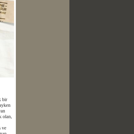
 bir
dayken
yan
k olan,
s ve
ınan