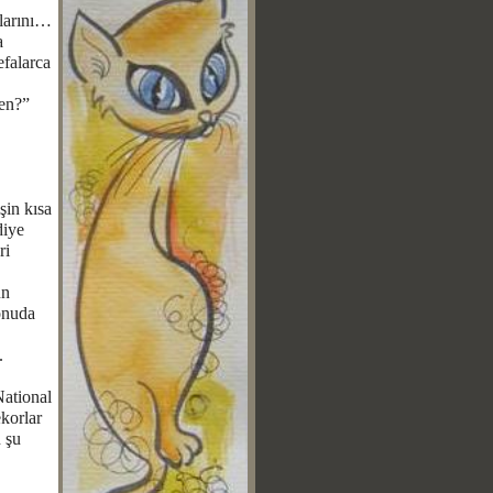
nlarını…
a
efalarca
sen?”
şin kısa
diye
ri
ün
onuda
.
National
korlar
 şu