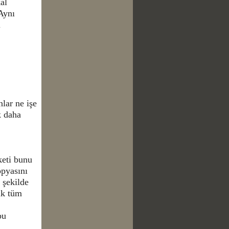
al
 Aynı
ı
lar ne işe
k daha
keti bunu
opyasını
 şekilde
ık tüm
bu