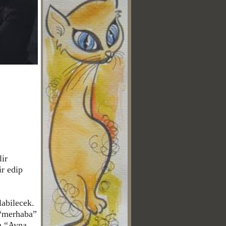
lir
ir edip
abilecek.
 “merhaba”
en “Ayna