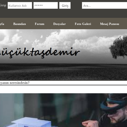
irişi
yfa
Basından
Forum
Dosyalar
Foto Galeri
Mesaj Panosu
yanın neresindesin?