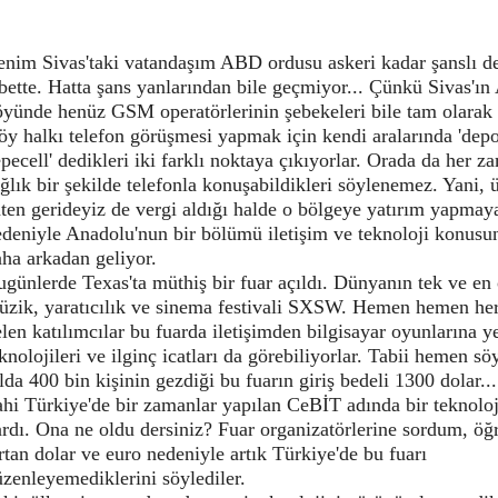
enim Sivas'taki vatandaşım ABD ordusu askeri kadar şanslı de
bette. Hatta şans yanlarından bile geçmiyor... Çünkü Sivas'ın
öyünde henüz GSM operatörlerinin şebekeleri bile tam olarak
y halkı telefon görüşmesi yapmak için kendi aralarında 'depo
epecell' dedikleri iki farklı noktaya çıkıyorlar. Orada da her z
ğlık bir şekilde telefonla konuşabildikleri söylenemez. Yani, 
ten gerideyiz de vergi aldığı halde o bölgeye yatırım yapmay
deniyle Anadolu'nun bir bölümü iletişim ve teknoloji konusu
ha arkadan geliyor.
günlerde Texas'ta müthiş bir fuar açıldı. Dünyanın tek ve en
üzik, yaratıcılık ve sinema festivali SXSW. Hemen hemen he
len katılımcılar bu fuarda iletişimden bilgisayar oyunlarına y
knolojileri ve ilginç icatları da görebiliyorlar. Tabii hemen sö
lda 400 bin kişinin gezdiği bu fuarın giriş bedeli 1300 dolar...
hi Türkiye'de bir zamanlar yapılan CeBİT adında bir teknoloj
rdı. Ona ne oldu dersiniz? Fuar organizatörlerine sordum, öğ
tan dolar ve euro nedeniyle artık Türkiye'de bu fuarı
zenleyemediklerini söylediler.