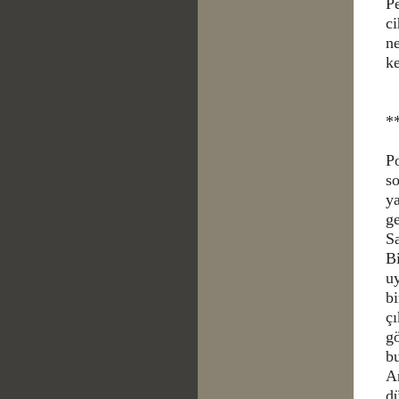
Pe
ci
ne
ke
*
Po
s
y
ge
S
Bi
uy
bi
çı
gö
b
A
dü