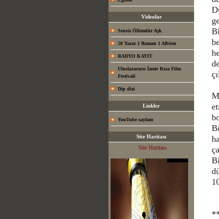
D
Videolar
g
Bi
Sensiz Ölümdür Aşk
be
50 Yazar 1 Roman 1 Albüm
he
RADYO KAYIT
de
Uluslarararsı İzmir Kısa Film
çı
Festivali
Dip dizi
M
et
Linkler
bo
YouTube sayfam
B
Site Haritası
ha
Site Haritası
ça
Bi
d
10
*