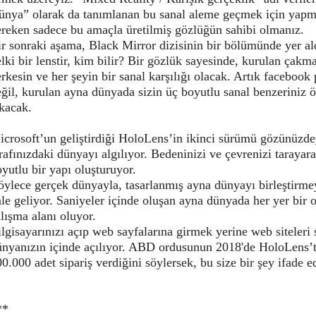
ünya” olarak da tanımlanan bu sanal aleme geçmek için yapm
ereken sadece bu amaçla üretilmiş gözlüğün sahibi olmanız.
r sonraki aşama, Black Mirror dizisinin bir bölümünde yer ald
lki bir lenstir, kim bilir? Bir gözlük sayesinde, kurulan çak
rkesin ve her şeyin bir sanal karşılığı olacak. Artık facebook 
ğil, kurulan ayna dünyada sizin üç boyutlu sanal benzeriniz 
kacak.
icrosoft’un geliştirdiği HoloLens’in ikinci sürümü gözünüzd
rafınızdaki dünyayı algılıyor. Bedeninizi ve çevrenizi tarayar
yutlu bir yapı oluşturuyor.
öylece gerçek dünyayla, tasarlanmış ayna dünyayı birleştirme
le geliyor. Saniyeler içinde oluşan ayna dünyada her yer bir 
lışma alanı oluyor.
lgisayarınızı açıp web sayfalarına girmek yerine web siteleri 
ünyanızın içinde açılıyor. ABD ordusunun 2018'de HoloLens’
0.000 adet sipariş verdiğini söylersek, bu size bir şey ifade 
**