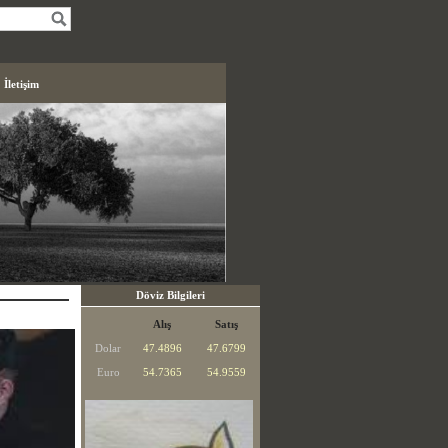
İletişim
Döviz Bilgileri
Alış
Satış
Dolar
47.4896
47.6799
Euro
54.7365
54.9559