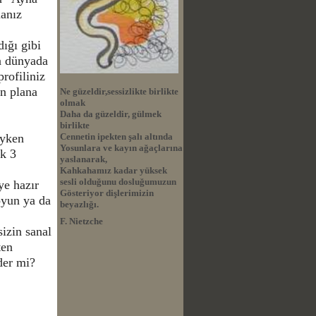
anız
ığı gibi
ma dünyada
profiliniz
ön plana
Ne güzeldir,sessizlikte birlikte
olmak
Daha da güzeldir, gülmek
birlikte
eyken
Cennetin ipekten şalı altında
Yosunlara ve kayın ağaçlarına
ak 3
yaslanarak,
Kahkahamız kadar yüksek
sesli olduğunu dosluğumuzun
ye hazır
Gösteriyor dişlerimizin
oyun ya da
beyazlığı.
F. Nietzche
sizin sanal
ten
eder mi?