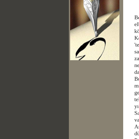
B
el
k
Kö
't
sa
za
ne
da
Bu
m
ge
te
yı
Sa
va
Ar
dü