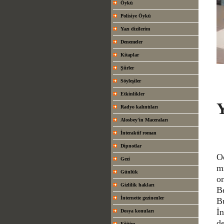
Öykü
Polisiye Öykü
Yazı dizilerim
Denemeler
Kitaplar
Şiirler
Söyleşiler
Etkinlikler
Y
Radyo kalıntıları
Alosbey'in Maceraları
İnteraktif roman
Dipnotlar
Od
Gezi
mi
Günlük
on
Gizlilik hakları
Be
İnternette gezinenler
B
İ
Dosya konuları
de
Eğitim