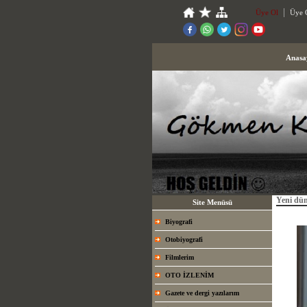
Üye Ol
Üye G
Anasa
Yeni dün
Site Menüsü
Biyografi
Otobiyografi
Filmlerim
OTO İZLENİM
Gazete ve dergi yazılarım