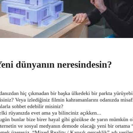
eni dünyanın neresindesin?
anızdan hiç çıkmadan bir başka ülkedeki bir parkta yürüyebi
siniz? Veya izlediğiniz filmin kahramanlarını odanızda misaf
larla sohbet edebilir misiniz?
lki rüyanızda evet ama ya bilinciniz açıkken...
ugün bunlar bize birer hayal gibi gözükse de yarın mümkün ol
nternetin ve sosyal medyanın demode olacağı yeni bir ortama
mek üzereyiz. “Mixed Reality / Karışık gerçeklik” adı veril