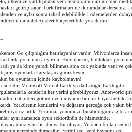
ki, ülkemize yurtdışından yeni teknolojinin ürünü olan medik
hazları getirip satan Türk firmaları ne durumdalar derseniz...
denden ve aylar sonra tahsil edebildikleri ödemelerden dolay
ndilerini tanıtabilecekleri bütçeleri bile yok derim.
**
kemon Go çılgınlığını hatırlayanlar vardır. Milyonlarca insan
okaklarda pokemon arıyordu. Buldular mı, buldukları pokemon
aradı ya da kime yaradı bilinmez ama çok yakında yeni ve ço
lişmiş oyunlarla karşılaşacağımız kesin.
akın bu oyunların içinde kaybolmayın!
r süredir, Microsoft Virtual Earth ya da Google Earth gibi
gulamalarla kentlerin her yerini görebiliyoruz. Anteworld şir
r adım daha ileri götürdü ve dünyanın birebir büyüklükteki k
kardı. Yerkürenin kentlerini ve doğasını gerçeğe çok yakın bir
rebiliyoruz artık. Yerimizi, yönümüzü bulabildiğimiz gibi art
unlar aynı zamanda oyun sektörünün de hizmetinde.
nlayacağınız yeni bir dünya kuruluyor. Ve önemli olan senin 
nyanın neresinde duracağın. Yerini seç, yeni hayatını seç.