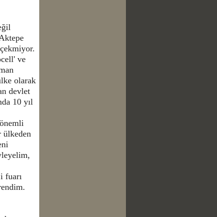
ğil
 Aktepe
 çekmiyor.
cell' ve
aman
ülke olarak
an devlet
nda 10 yıl
 önemli
r ülkeden
eni
yleyelim,
i fuarı
rendim.