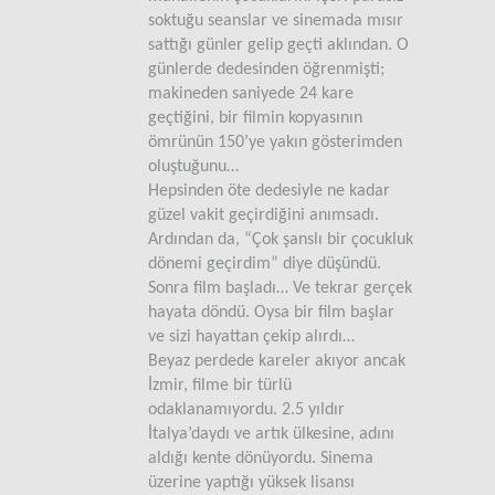
İzmir’in… İlk kez bir balona biniyordu. Oysa o
soktuğu seanslar ve sinemada mısır
çocukluğundan beri bunu yapmayı çok istem
sattığı günler gelip geçti aklından. O
(Şahin PEKİNER / ALMANYA)
günlerde dedesinden öğrenmişti;
makineden saniyede 24 kare
geçtiğini, bir filmin kopyasının
ömrünün 150’ye yakın gösterimden
oluştuğunu…
Hepsinden öte dedesiyle ne kadar
güzel vakit geçirdiğini anımsadı.
Ardından da, “Çok şanslı bir çocukluk
dönemi geçirdim” diye düşündü.
Sonra film başladı… Ve tekrar gerçek
hayata döndü. Oysa bir film başlar
ve sizi hayattan çekip alırdı…
Beyaz perdede kareler akıyor ancak
İzmir, filme bir türlü
odaklanamıyordu. 2.5 yıldır
İtalya’daydı ve artık ülkesine, adını
aldığı kente dönüyordu. Sinema
üzerine yaptığı yüksek lisansı