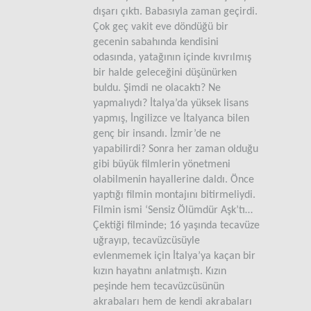
dışarı çıktı. Babasıyla zaman geçirdi.
Çok geç vakit eve döndüğü bir
gecenin sabahında kendisini
odasında, yatağının içinde kıvrılmış
bir halde geleceğini düşünürken
buldu. Şimdi ne olacaktı? Ne
yapmalıydı? İtalya’da yüksek lisans
yapmış, İngilizce ve İtalyanca bilen
genç bir insandı. İzmir’de ne
yapabilirdi? Sonra her zaman olduğu
gibi büyük filmlerin yönetmeni
olabilmenin hayallerine daldı. Önce
yaptığı filmin montajını bitirmeliydi.
Filmin ismi ‘Sensiz Ölümdür Aşk’tı…
Çektiği filminde; 16 yaşında tecavüze
uğrayıp, tecavüzcüsüyle
evlenmemek için İtalya’ya kaçan bir
kızın hayatını anlatmıştı. Kızın
peşinde hem tecavüzcüsünün
akrabaları hem de kendi akrabaları