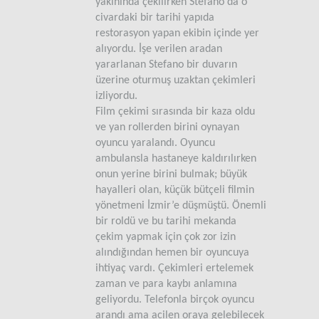
yakınında çekilirken Stefano da o
civardaki bir tarihi yapıda
restorasyon yapan ekibin içinde yer
alıyordu. İşe verilen aradan
yararlanan Stefano bir duvarın
üzerine oturmuş uzaktan çekimleri
izliyordu.
Film çekimi sırasında bir kaza oldu
ve yan rollerden birini oynayan
oyuncu yaralandı. Oyuncu
ambulansla hastaneye kaldırılırken
onun yerine birini bulmak; büyük
hayalleri olan, küçük bütçeli filmin
yönetmeni İzmir’e düşmüştü. Önemli
bir roldü ve bu tarihi mekanda
çekim yapmak için çok zor izin
alındığından hemen bir oyuncuya
ihtiyaç vardı. Çekimleri ertelemek
zaman ve para kaybı anlamına
geliyordu. Telefonla birçok oyuncu
arandı ama acilen oraya gelebilecek