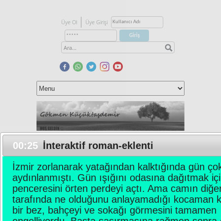
Üye Ol
Üye Girişi
00:23
İnteraktif roman-eklenti
1-
İNTERAKTİF ROMAN
İzmir zorlanarak yatağından kalktığında gün ço
Uçağının kalkmasına saatler vardı.
aydınlanmıştı. Gün ışığını odasına dağıtmak iç
Vakit geçirmek için Roma
penceresini örten perdeyi açtı. Ama camın diğe
sokaklarında dolaşırken birden
tarafında ne olduğunu anlayamadığı kocaman k
yağmur bastırdı. O sırada Sentido
bir bez, bahçeyi ve sokağı görmesini tamamen
adlı sinema salonunun önündeydi ve
engelliyordu. Başta şaşırmasına rağmen sonra