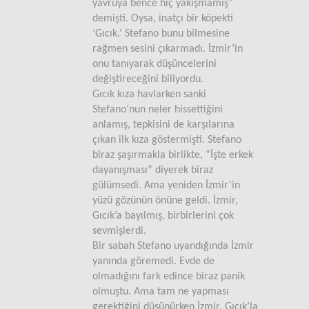
yavruya bence hiç yakışmamış”
demişti. Oysa, inatçı bir köpekti
‘Gıcık.’ Stefano bunu bilmesine
rağmen sesini çıkarmadı. İzmir’in
onu tanıyarak düşüncelerini
değiştireceğini biliyordu.
Gıcık kıza havlarken sanki
Stefano’nun neler hissettiğini
anlamış, tepkisini de karşılarına
çıkan ilk kıza göstermişti. Stefano
biraz şaşırmakla birlikte, “İşte erkek
dayanışması” diyerek biraz
gülümsedi. Ama yeniden İzmir’in
yüzü gözünün önüne geldi. İzmir,
Gıcık’a bayılmış, birbirlerini çok
sevmişlerdi.
Bir sabah Stefano uyandığında İzmir
yanında göremedi. Evde de
olmadığını fark edince biraz panik
olmuştu. Ama tam ne yapması
gerektiğini düşünürken İzmir, Gıcık’la