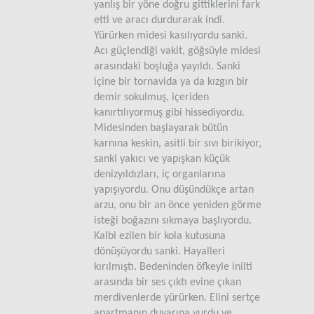
yanlış bir yöne doğru gittiklerini fark
etti ve aracı durdurarak indi.
Yürürken midesi kasılıyordu sanki.
Acı güçlendiği vakit, göğsüyle midesi
arasındaki boşluğa yayıldı. Sanki
içine bir tornavida ya da kızgın bir
demir sokulmuş, içeriden
kanırtılıyormuş gibi hissediyordu.
Midesinden başlayarak bütün
karnına keskin, asitli bir sıvı birikiyor,
sanki yakıcı ve yapışkan küçük
denizyıldızları, iç organlarına
yapışıyordu. Onu düşündükçe artan
arzu, onu bir an önce yeniden görme
isteği boğazını sıkmaya başlıyordu.
Kalbi ezilen bir kola kutusuna
dönüşüyordu sanki. Hayalleri
kırılmıştı. Bedeninden öfkeyle inilti
arasında bir ses çıktı evine çıkan
merdivenlerde yürürken. Elini sertçe
apartmanın duvarına vurdu ve