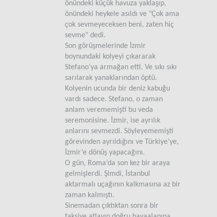
önündeki küçük havuza yaklaşıp,
önündeki heykele asıldı ve "Çok ama
çok sevmeyeceksen beni, zaten hiç
sevme" dedi.
Son görüşmelerinde İzmir
boynundaki kolyeyi çıkararak
Stefano’ya armağan etti. Ve sıkı sıkı
sarılarak yanaklarından öptü.
Kolyenin ucunda bir deniz kabuğu
vardı sadece. Stefano, o zaman
anlam verememişti bu veda
seremonisine. İzmir, ise ayrılık
anlarını sevmezdi. Söyleyememişti
görevinden ayrıldığını ve Türkiye’ye,
İzmir’e dönüş yapacağını.
O gün, Roma’da son kez bir araya
gelmişlerdi. Şimdi, İstanbul
aktarmalı uçağının kalkmasına az bir
zaman kalmıştı.
Sinemadan çıktıktan sonra bir
taksiye atlayıp doğru havaalanına