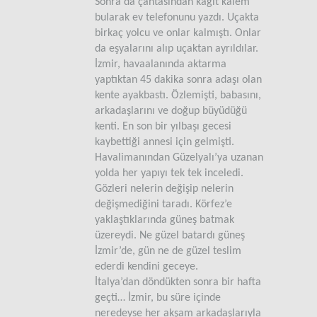
Sonra da çantasından kağıt kalem
bularak ev telefonunu yazdı. Uçakta
birkaç yolcu ve onlar kalmıştı. Onlar
da eşyalarını alıp uçaktan ayrıldılar.
İzmir, havaalanında aktarma
yaptıktan 45 dakika sonra adaşı olan
kente ayakbastı. Özlemişti, babasını,
arkadaşlarını ve doğup büyüdüğü
kenti. En son bir yılbaşı gecesi
kaybettiği annesi için gelmişti.
Havalimanından Güzelyalı’ya uzanan
yolda her yapıyı tek tek inceledi.
Gözleri nelerin değişip nelerin
değişmediğini taradı. Körfez’e
yaklaştıklarında güneş batmak
üzereydi. Ne güzel batardı güneş
İzmir’de, gün ne de güzel teslim
ederdi kendini geceye.
İtalya’dan döndükten sonra bir hafta
geçti… İzmir, bu süre içinde
neredeyse her akşam arkadaşlarıyla