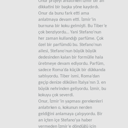
Onur projeyi anlatırken İzmir bir an
dikkatini bir başka yöne kaydırdı.
Onur da bunu fark etti ama
anlatmaya devam etti. İzmir’in
burnuna bir koku gelmişti. Bu Tiber’e
çok benziyordu… Yani Stefano’nun
her zaman kullandığı parfüme. Çok
özel bir parfümdü bu. Stefano’nun
ailesi, Stefano’nun büyük büyük
dedesinden kalan bir formülle hala
üretmeye devam ediyordu. Parfüm,
sadece Roma’da küçük bir dükkanda
satılıyordu. Tiber ismi, Roma’dan
geçip denize dökülen İtalya’nın 3. en
büyük nehrinden geliyordu. İzmir, bu
kokuyu çok severdi.
Onur, İzmir’in yapması gerekenleri
anlatırken o, kokunun nerden
geldiğini anlamaya çalışıyordu. Bir
an içten içe Stefano’ya haber
vermeden İzmir’e döndüğü için