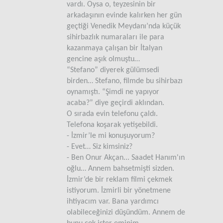
vardı. Oysa o, teyzesinin bir
arkadaşının evinde kalırken her gün
geçtiği Venedik Meydanı’nda küçük
sihirbazlık numaraları ile para
kazanmaya çalışan bir İtalyan
gencine aşık olmuştu…
“Stefano” diyerek gülümsedi
birden… Stefano, filmde bu sihirbazı
oynamıştı. “Şimdi ne yapıyor
acaba?” diye geçirdi aklından.
O sırada evin telefonu çaldı.
Telefona koşarak yetişebildi.
- İzmir’le mi konuşuyorum?
- Evet… Siz kimsiniz?
- Ben Onur Akçan... Saadet Hanım'ın
oğlu… Annem bahsetmişti sizden.
İzmir’de bir reklam filmi çekmek
istiyorum. İzmirli bir yönetmene
ihtiyacım var. Bana yardımcı
olabileceğinizi düşündüm. Annem de