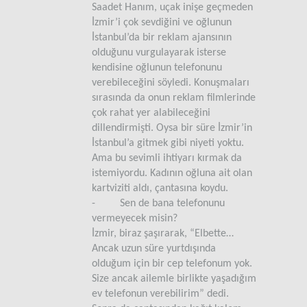
Saadet Hanım, uçak inişe geçmeden
İzmir’i çok sevdiğini ve oğlunun
İstanbul’da bir reklam ajansının
olduğunu vurgulayarak isterse
kendisine oğlunun telefonunu
verebileceğini söyledi. Konuşmaları
sırasında da onun reklam filmlerinde
çok rahat yer alabileceğini
dillendirmişti. Oysa bir süre İzmir’in
İstanbul’a gitmek gibi niyeti yoktu.
Ama bu sevimli ihtiyarı kırmak da
istemiyordu. Kadının oğluna ait olan
kartviziti aldı, çantasına koydu.
- Sen de bana telefonunu
vermeyecek misin?
İzmir, biraz şaşırarak, “Elbette…
Ancak uzun süre yurtdışında
olduğum için bir cep telefonum yok.
Size ancak ailemle birlikte yaşadığım
ev telefonun verebilirim” dedi.