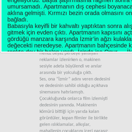
afişlere bakarken kendini seyirciler
umursamadı. Apartmanın dış cephesi boyanac
arasında buldu. Salon dolu olduğu
aklına gelmişti. Kırmızı bezin orada olmasını o
için biletini en arka sıradan
bağladı.
alabilmişti. Oturduğu yer makinistin
Babasıyla keyifli bir kahvaltı yaptıktan sonra alı
odasından açılan o sihirli küçük
gitmek için evden çıktı. Apartmanın kapısını aç
pencerenin önündeydi. Sinema
gördüğü manzara karşında İzmir’in ağzı kulakla
makinesinin sesini rahatlıkla
değecekti neredeyse. Apartmanın bahçesinde k
duyabiliyordu. Bu sesi çok severdi.
renkte dev bir balon vardı. İçinde ise Onur… İki
Henüz beyaz perdeye yansıyan
balonun yanında duruyor ve yere çivilenmiş iple
reklamlar izlenirken o, makinen
tutuyorlardı.
sesiyle adeta büyülendi ve anılar
İzmir şaşkınlıktan Onur’a doğru yürürken bir ar
arasında bir yolculuğa çıktı.
sendeledi. Yüzü kızarmıştı. Onur da bağırarak,
Ses, ona “İzmir” adını veren dedesini
bekliyordum. Neyse ki gecikmedin” dedi.
ve dedesinin sahibi olduğu açıkhava
-
Gecikmek mi? Hem bu balon da nerden çık
sinemasını hatırlamıştı.
-
Senin için bir küçük sürpriz.
Çocukluğunda onlarca film izlemişti
-
Küçük mü? Aman Allah’ım!
dedesinin yanında. Makinenin
-
Benimle şu yaşadığın kente bir de yukarıd
kömürü bittiği için yarıda kalan
bakmaya ne dersin?
görüntüler, kopan filmler ile birlikte
İzmir, gülümseyerek Onur’un uzattığı elini tuttu.
gelen ıslıklamalar, alkışlar,
2 kişinin yardımlarıyla balona bindi. Gözleri parl
mahallenin çocuklarını içeri parasız