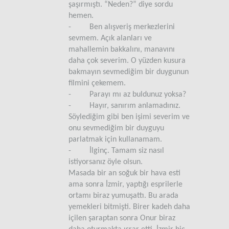
şaşırmıştı. “Neden?” diye sordu
hemen.
-
Ben alışveriş merkezlerini
sevmem. Açık alanları ve
mahallemin bakkalını, manavını
daha çok severim. O yüzden kusura
bakmayın sevmediğim bir duygunun
filmini çekemem.
-
Parayı mı az buldunuz yoksa?
-
Hayır, sanırım anlamadınız.
Söylediğim gibi ben işimi severim ve
onu sevmediğim bir duyguyu
parlatmak için kullanamam.
-
İlginç. Tamam siz nasıl
istiyorsanız öyle olsun.
Masada bir an soğuk bir hava esti
ama sonra İzmir, yaptığı esprilerle
ortamı biraz yumuşattı. Bu arada
yemekleri bitmişti. Birer kadeh daha
içilen şaraptan sonra Onur biraz