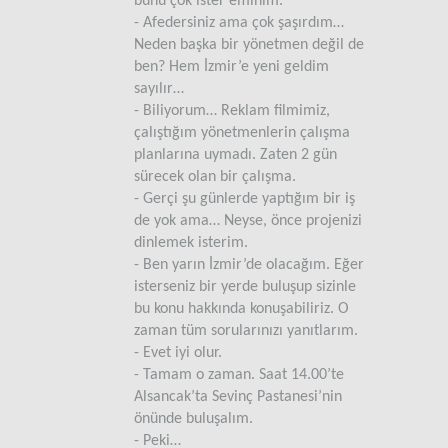
bunu çok ister eminim.
- Afedersiniz ama çok şaşırdım…
Neden başka bir yönetmen değil de
ben? Hem İzmir’e yeni geldim
sayılır…
- Biliyorum… Reklam filmimiz,
çalıştığım yönetmenlerin çalışma
planlarına uymadı. Zaten 2 gün
sürecek olan bir çalışma.
- Gerçi şu günlerde yaptığım bir iş
de yok ama… Neyse, önce projenizi
dinlemek isterim.
- Ben yarın İzmir’de olacağım. Eğer
isterseniz bir yerde buluşup sizinle
bu konu hakkında konuşabiliriz. O
zaman tüm sorularınızı yanıtlarım.
- Evet iyi olur.
- Tamam o zaman. Saat 14.00’te
Alsancak’ta Sevinç Pastanesi’nin
önünde buluşalım.
- Peki…