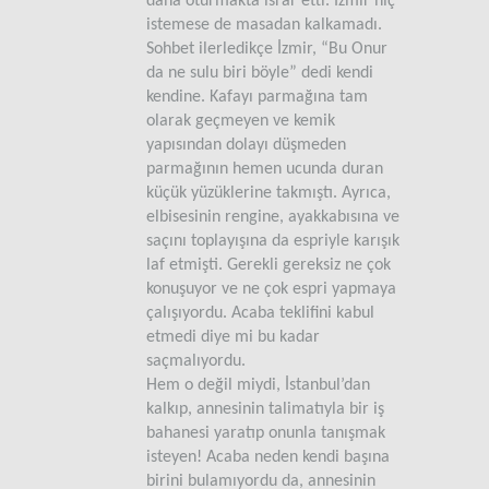
daha oturmakta ısrar etti. İzmir hiç
istemese de masadan kalkamadı.
Sohbet ilerledikçe İzmir, “Bu Onur
da ne sulu biri böyle” dedi kendi
kendine. Kafayı parmağına tam
olarak geçmeyen ve kemik
yapısından dolayı düşmeden
parmağının hemen ucunda duran
küçük yüzüklerine takmıştı. Ayrıca,
elbisesinin rengine, ayakkabısına ve
saçını toplayışına da espriyle karışık
laf etmişti. Gerekli gereksiz ne çok
konuşuyor ve ne çok espri yapmaya
çalışıyordu. Acaba teklifini kabul
etmedi diye mi bu kadar
saçmalıyordu.
Hem o değil miydi, İstanbul’dan
kalkıp, annesinin talimatıyla bir iş
bahanesi yaratıp onunla tanışmak
isteyen! Acaba neden kendi başına
birini bulamıyordu da, annesinin