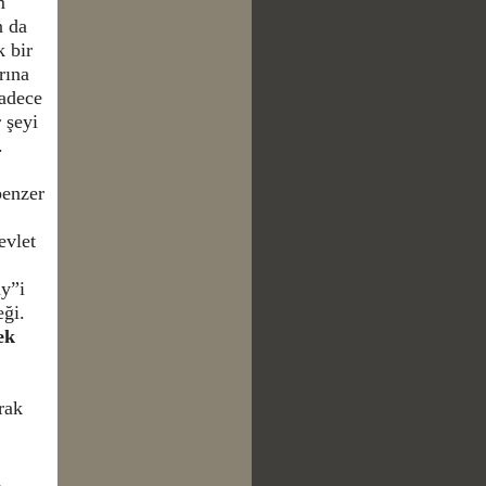
m
n da
k bir
rına
sadece
 şeyi
.
benzer
evlet
y”i
eği.
ek
rak
n