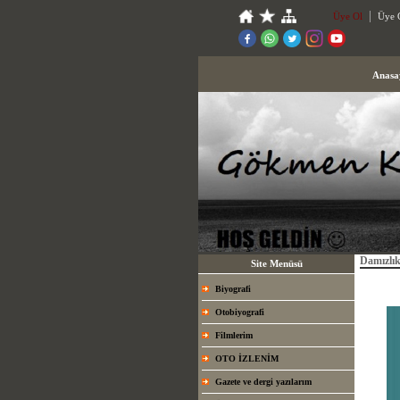
Üye Ol
Üye G
Anasa
Damızlı
Site Menüsü
Biyografi
Otobiyografi
Filmlerim
OTO İZLENİM
Gazete ve dergi yazılarım