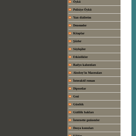
Öykü
Polisiye Öykü
Yazı dizilerim
Denemeler
Kitaplar
Şiirler
Söyleşiler
Etkinlikler
Radyo kalıntıları
Alosbey'in Maceraları
İnteraktif roman
Dipnotlar
Gezi
Günlük
Gizlilik hakları
İnternette gezinenler
Dosya konuları
Eğitim