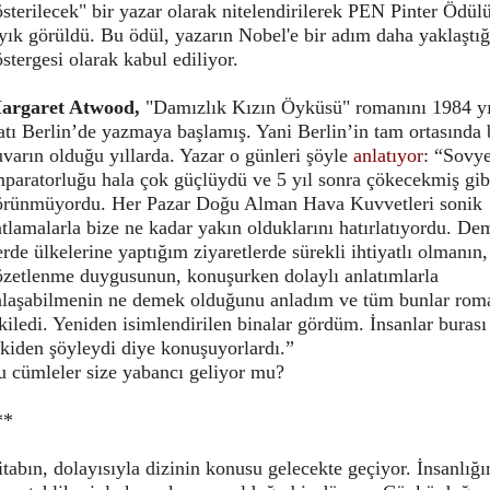
sterilecek" bir yazar olarak nitelendirilerek PEN Pinter Ödül
yık görüldü. Bu ödül, yazarın Nobel'e bir adım daha yaklaştığ
stergesi olarak kabul ediliyor.
argaret Atwood,
"Damızlık Kızın Öyküsü" romanını 1984 yı
tı Berlin’de yazmaya başlamış. Yani Berlin’in tam ortasında 
varın olduğu yıllarda. Yazar o günleri şöyle
anlatıyor
: “Sovye
paratorluğu hala çok güçlüydü ve 5 yıl sonra çökecekmiş gib
örünmüyordu. Her Pazar Doğu Alman Hava Kuvvetleri sonik
tlamalarla bize ne kadar yakın olduklarını hatırlatıyordu. De
rde ülkelerine yaptığım ziyaretlerde sürekli ihtiyatlı olmanın,
özetlenme duygusunun, konuşurken dolaylı anlatımlarla
nlaşabilmenin ne demek olduğunu anladım ve tüm bunlar rom
kiledi. Yeniden isimlendirilen binalar gördüm. İnsanlar burası
kiden şöyleydi diye konuşuyorlardı.”
u cümleler size yabancı geliyor mu?
**
tabın, dolayısıyla dizinin konusu gelecekte geçiyor. İnsanlığ