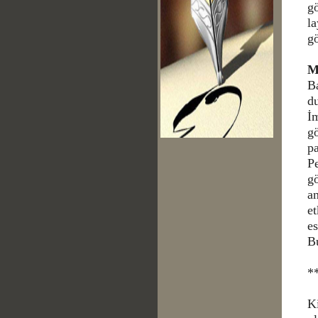
gö
la
gö
M
Ba
du
İm
g
pa
Pe
g
a
et
es
B
*
Ki