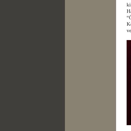
ki
H
“
K
ve