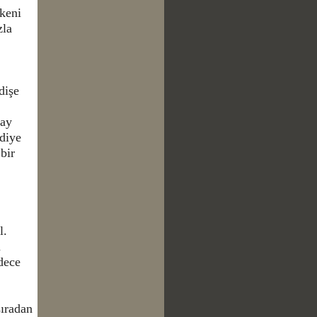
keni
zla
dişe
pay
 diye
bir
l.
a
dece
sıradan