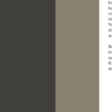
bi
h
ci
ö
Ne
dö
at
Bu
bi
ay
K
de