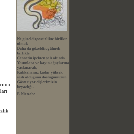
Ne güzeldir,sessizlikte birlikte
olmak
Daha da güzeldir, gülmek
birlikte
Cennetin ipekten şalı altında
Yosunlara ve kayın ağaçlarına
yaslanarak,
Kahkahamız kadar yüksek
sesli olduğunu dosluğumuzun
Gösteriyor dişlerimizin
rının
beyazlığı.
ları
F. Nietzche
zlık