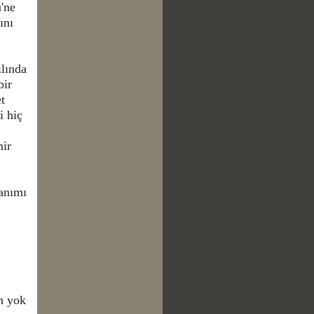
ü'ne
ını
lında
bir
t
i hiç
mir
anımı
ın yok