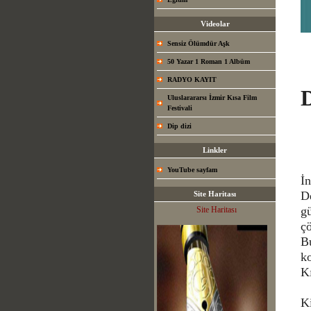
Videolar
Sensiz Ölümdür Aşk
50 Yazar 1 Roman 1 Albüm
RADYO KAYIT
Uluslarararsı İzmir Kısa Film
Festivali
Dip dizi
Linkler
YouTube sayfam
İn
De
Site Haritası
gü
Site Haritası
ç
B
ko
K
K