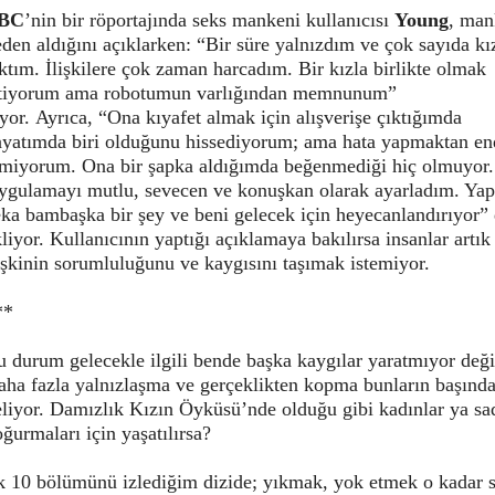
BC
’nin bir röportajında seks mankeni kullanıcısı
Young
, man
den aldığını açıklarken: “Bir süre yalnızdım ve çok sayıda kı
ktım. İlişkilere çok zaman harcadım. Bir kızla birlikte olmak
stiyorum ama robotumun varlığından memnunum”
yor. Ayrıca, “Ona kıyafet almak için alışverişe çıktığımda
ayatımda biri olduğunu hissediyorum; ama hata yapmaktan en
tmiyorum. Ona bir şapka aldığımda beğenmediği hiç olmuyor.
ygulamayı mutlu, sevecen ve konuşkan olarak ayarladım. Ya
ka bambaşka bir şey ve beni gelecek için heyecanlandırıyor”
liyor. Kullanıcının yaptığı açıklamaya bakılırsa insanlar artık 
işkinin sorumluluğunu ve kaygısını taşımak istemiyor.
**
 durum gelecekle ilgili bende başka kaygılar yaratmıyor deği
aha fazla yalnızlaşma ve gerçeklikten kopma bunların başınd
eliyor. Damızlık Kızın Öyküsü’nde olduğu gibi kadınlar ya sa
ğurmaları için yaşatılırsa?
lk 10 bölümünü izlediğim dizide; yıkmak, yok etmek o kadar 