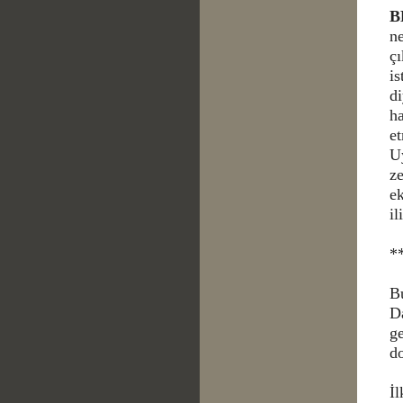
B
ne
çı
i
di
h
e
U
ze
ek
il
*
Bu
D
g
do
İ