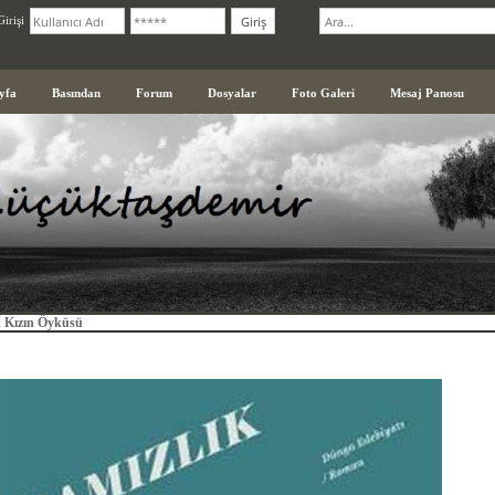
irişi
yfa
Basından
Forum
Dosyalar
Foto Galeri
Mesaj Panosu
k Kızın Öyküsü