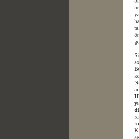
o
or
ya
ha
ta
ö
gö
Si
so
Bu
k
N
an
Ha
y
d
r
ro
Ku
se