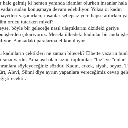
r hale gelmiş ki hemen yanında idamlar olurken insanlar hala
avadan sudan konuşmaya devam edebiliyor. Yoksa o; kadın
nayetleri yaşanırken, insanlar sebepsiz yere hapse atılırken ya
lüm orucu tutarken miydi?
yse, böyle bir geleceğe nasıl ulaştıklarını dizideki geriye
nüşlerden çıkarıyoruz. Mesela ülkedeki kadınlar bir anda işl
ılıyor. Bankadaki paralarına el konuluyor.
 kadınların çektikleri ne zaman bitecek? Elbette yazarın bunla
r sözü vardır. Ama asıl olan sizin, toplumları "biz" ve "onlar"
ıranlara söyleyeceğiniz sözdür. Kadın, erkek, siyah, beyaz, T
ürt, Alevi, Sünni diye ayrım yapanlara vereceğimiz cevap gel
ğiştirecektir.