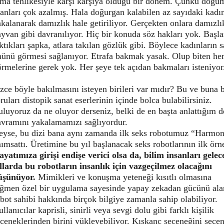
lma tehlikesiyle karşı karşıya olduğu bir dönem. Çünkü doğu
anları çok azalmış. Hala doğurgan kalabilen az sayıdaki kadı
kalanarak damızlık hale getiriliyor. Gerçekten onlara damızlı
yvan gibi davranılıyor. Hiç bir konuda söz hakları yok. Başla
ktıkları şapka, atlara takılan gözlük gibi. Böylece kadınların 
nünü görmesi sağlanıyor. Etrafa bakmak yasak. Olup biten her
rmelerine gerek yok. Her şeye tek açıdan bakmaları isteniyor
zce böyle bakılmasını isteyen birileri var mıdır? Bu ve buna 
ruları distopik sanat eserlerinin içinde bolca bulabilirsiniz.
luyoruz da ne oluyor derseniz, belki de en başta anlattığım d
avramını yakalamamızı sağlıyordur.
eyse, bu dizi bana aynı zamanda ilk seks robotumuz “Harmon
ımsattı. Üretimine bu yıl başlanacak seks robotlarının ilk örn
yatımıza girişi endişe verici olsa da, bilim insanları gelec
ıllarda bu robotların insanlık için vazgeçilmez olacağını
üşünüyor.
Mimikleri ve konuşma yeteneği kısıtlı olmasına
ağmen özel bir uygulama sayesinde yapay zekadan gücünü ala
bot sahibi hakkında birçok bilgiye zamanla sahip olabiliyor.
llanıcılar kaprisli, sinirli veya sevgi dolu gibi farklı kişilik
çeneklerinden birini yükleyebiliyor. Kıskanç seçeneğini seçe