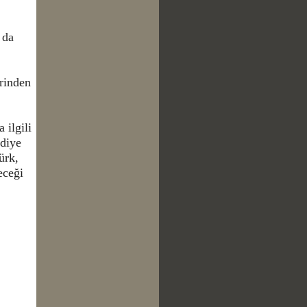
 da
erinden
 ilgili
 diye
ürk,
eceği