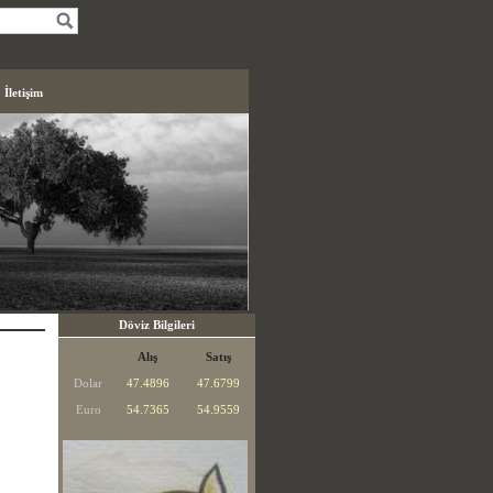
İletişim
Döviz Bilgileri
Alış
Satış
Dolar
47.4896
47.6799
Euro
54.7365
54.9559