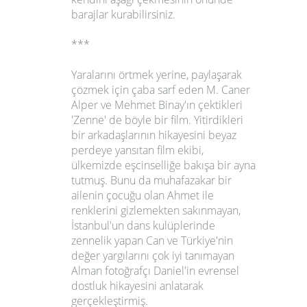
barajlar kurabilirsiniz.
***
Yaralarını örtmek yerine, paylaşarak
çözmek için çaba sarf eden
M. Caner
Alper
ve
Mehmet Binay
'ın çektikleri
'Zenne'
de böyle bir film. Yitirdikleri
bir arkadaşlarının hikayesini beyaz
perdeye yansıtan film ekibi,
ülkemizde eşcinselliğe bakışa bir ayna
tutmuş. Bunu da muhafazakar bir
ailenin çocuğu olan Ahmet ile
renklerini gizlemekten sakınmayan,
İstanbul'un dans kulüplerinde
zennelik yapan Can ve Türkiye'nin
değer yargılarını çok iyi tanımayan
Alman fotoğrafçı Daniel'in evrensel
dostluk hikayesini anlatarak
gerçekleştirmiş.