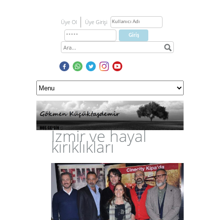
Üye Ol
Üye Girişi
İzmir ve hayal
kırıklıkları