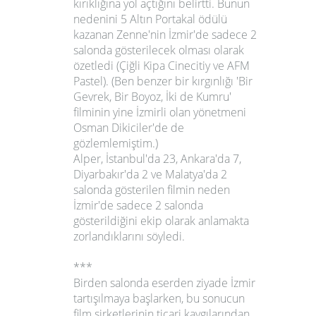
kırıklığına yol açtığını belirtti. Bunun
nedenini 5 Altın Portakal ödülü
kazanan Zenne'nin İzmir'de sadece 2
salonda gösterilecek olması olarak
özetledi
(Çiğli Kipa Cinecitiy ve AFM
Pastel).
(Ben benzer bir kırgınlığı 'Bir
Gevrek, Bir Boyoz, İki de Kumru'
filminin yine İzmirli olan yönetmeni
Osman Dikiciler
'de de
gözlemlemiştim.)
Alper,
İstanbul'da 23, Ankara'da 7,
Diyarbakır'da 2 ve Malatya'da 2
salonda gösterilen filmin neden
İzmir'de sadece 2 salonda
gösterildiğini ekip olarak anlamakta
zorlandıklarını söyledi.
***
Birden salonda eserden ziyade İzmir
tartışılmaya başlarken, bu sonucun
film şirketlerinin ticari kaygılarından