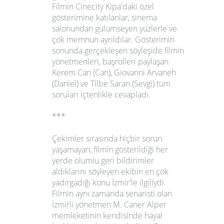
Filmin Cinecity Kipa'daki özel
gösterimine katılanlar, sinema
salonundan gülümseyen yüzlerle ve
çok memnun ayrıldılar. Gösterimin
sonunda gerçekleşen söyleşide filmin
yönetmenleri, başrolleri paylaşan
Kerem Can (Can), Giovanni Arvaneh
(Daniel)
ve
Tilbe Saran (Sevgi)
tüm
soruları içtenlikle cevapladı.
***
Çekimler sırasında hiçbir sorun
yaşamayan, filmin gösterildiği her
yerde olumlu geri bildirimler
aldıklarını söyleyen ekibin en çok
yadırgadığı konu İzmir'le ilgiliydi.
Filmin aynı zamanda senaristi olan
İzmirli yönetmen
M. Caner Alper
memleketinin kendisinde hayal