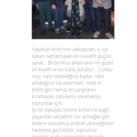
Hayatları birbirine yaklaştıran, iç içe
sokan, tamamlayan en kuvvetli güçtür
sanat... Birbirimizi anlamanın en güzel,
en keyifli ve en kolay yoludur... Çünkü
neyi, nasıl söylediğiniz kadar, nasıl
anlattığınız da önemlidir. Hele ki
bizim gibi henüz ön yargılarını
kıramayan, tabularını yıkamamış
toplumlar için.
İyi bir öyküyle, iplerle birbirine bağlı
yaşamları sarsabilir, bir armağan gibi
bizlere sunulmuş
empati yeteneğimizi
harekete geçirebilir
, toplumun
kendini aşağı çekmesinin önünde