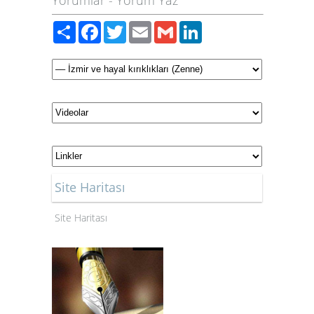
Paylaş
Facebook
Twitter
Email
Gmail
LinkedIn
Site Haritası
Site Haritası