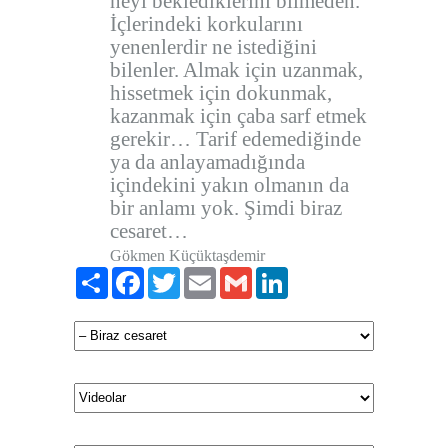
neyi beklediklerini bilmeden.
İçlerindeki korkularını
yenenlerdir ne istediğini
bilenler. Almak için uzanmak,
hissetmek için dokunmak,
kazanmak için çaba sarf etmek
gerekir… Tarif edemediğinde
ya da anlayamadığında
içindekini yakın olmanın da
bir anlamı yok. Şimdi biraz
cesaret…
Gökmen Küçüktaşdemir
Paylaş
Facebook
Twitter
Email
Gmail
LinkedIn