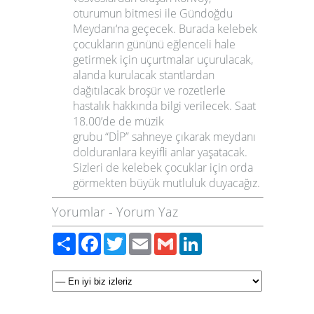
oturumun bitmesi ile Gündoğdu
Meydanı‘na geçecek. Burada kelebek
çocukların gününü eğlenceli hale
getirmek için uçurtmalar uçurulacak,
alanda kurulacak stantlardan
dağıtılacak broşür ve rozetlerle
hastalık hakkında bilgi verilecek. Saat
18.00’de de müzik
grubu “DİP” sahneye çıkarak meydanı
dolduranlara keyifli anlar yaşatacak.
Sizleri de kelebek çocuklar için orda
görmekten büyük mutluluk duyacağız.
Yorumlar
-
Yorum Yaz
Paylaş
Facebook
Twitter
Email
Gmail
LinkedIn