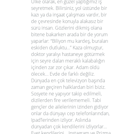
Ülke olarak, en güzel yaptığımız iş
seyretmek. Bilirsiniz, yol üstünde bir
kazı ya da inşaat çalışması vardır, bir
de çevresinde konuyla alakasız bir
sürü insan. Gözlerini dikmiş olana
bitene bakarken arada bir de yorum
yaparlar: “Biliyon mu kardeş, buraları
eskiden dutluktu…” Kaza olmuştur,
doktor yaralıyı hastaneye götürmek
için seyre dalan meraklı kalabalığın
içinden zar zor çıkar. Adam öldü
ölecek… Evde de farklı değiliz.
Dünyada en çok televizyon başında
zaman geçiren halklardan biri biziz.
Sosyete ne yapıyor takip edilmeli,
dizilerden fire verilememeli. Tabi
gençler de ailelerinin izinden gidiyor
onlar da dünyayı cep telefonlarından,
Ipad’lerinden izliyor. Aslında
dünyadan çok kendilerini izliyorlar…
Evet kendilerini… Instagram ve Prizma