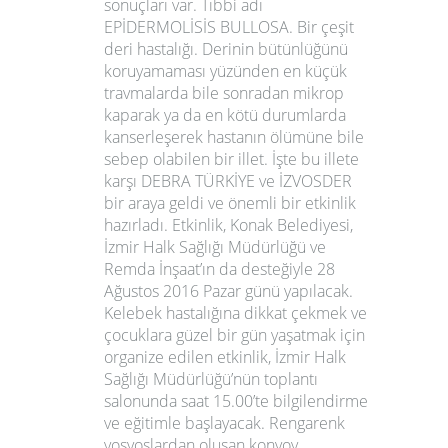
sonuçları var. Tıbbi adı
EPİDERMOLİSİS BULLOSA. Bir çeşit
deri hastalığı. Derinin bütünlüğünü
koruyamaması yüzünden en küçük
travmalarda bile sonradan mikrop
kaparak ya da en kötü durumlarda
kanserleşerek hastanın ölümüne bile
sebep olabilen bir illet. İşte bu illete
karşı DEBRA TÜRKİYE ve İZVOSDER
bir araya geldi ve önemli bir etkinlik
hazırladı. Etkinlik, Konak Belediyesi,
İzmir Halk Sağlığı Müdürlüğü ve
Remda İnşaat’ın da desteğiyle 28
Ağustos 2016 Pazar günü yapılacak.
Kelebek hastalığına dikkat çekmek ve
çocuklara güzel bir gün yaşatmak için
organize edilen etkinlik, İzmir Halk
Sağlığı Müdürlüğü’nün toplantı
salonunda saat 15.00’te bilgilendirme
ve eğitimle başlayacak. Rengarenk
vosvoslardan oluşan konvoy,