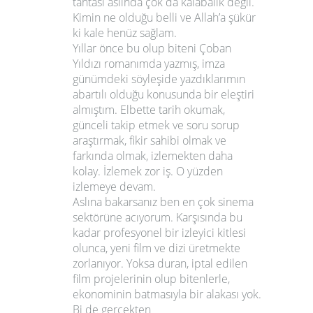
tahtası aslında çok da kalabalık değil.
Kimin ne olduğu belli ve Allah’a şükür
ki kale henüz sağlam.
Yıllar önce bu olup biteni Çoban
Yıldızı romanımda yazmış, imza
günümdeki söyleşide yazdıklarımın
abartılı olduğu konusunda bir eleştiri
almıştım. Elbette tarih okumak,
günceli takip etmek ve soru sorup
araştırmak, fikir sahibi olmak ve
farkında olmak, izlemekten daha
kolay. İzlemek zor iş. O yüzden
izlemeye devam.
Aslına bakarsanız ben en çok sinema
sektörüne acıyorum. Karşısında bu
kadar profesyonel bir izleyici kitlesi
olunca, yeni film ve dizi üretmekte
zorlanıyor. Yoksa duran, iptal edilen
film projelerinin olup bitenlerle,
ekonominin batmasıyla bir alakası yok.
Bi de gerçekten