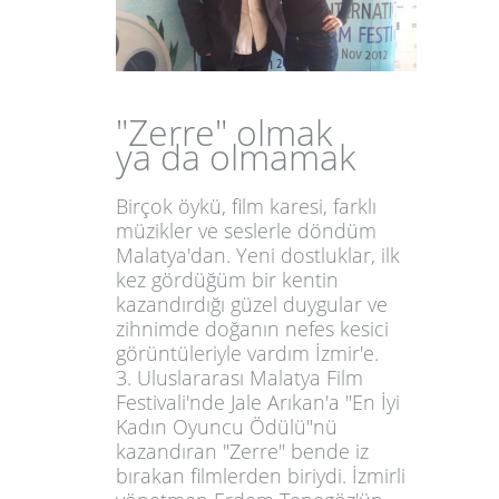
"Zerre" olmak
ya da olmamak
Birçok öykü, film karesi, farklı
müzikler ve seslerle döndüm
Malatya'dan. Yeni dostluklar, ilk
kez gördüğüm bir kentin
kazandırdığı güzel duygular ve
zihnimde doğanın nefes kesici
görüntüleriyle vardım İzmir'e.
3. Uluslararası Malatya Film
Festivali'nde
Jale Arıkan
'a
"En İyi
Kadın Oyuncu Ödülü"
nü
kazandıran
"Zerre"
bende iz
bırakan filmlerden biriydi. İzmirli