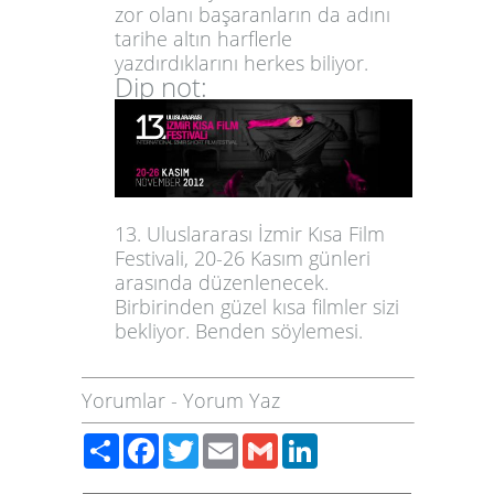
zor olanı başaranların da adını
tarihe altın harflerle
yazdırdıklarını herkes biliyor.
Dip not:
13. Uluslararası İzmir Kısa Film
Festivali, 20-26 Kasım günleri
arasında düzenlenecek.
Birbirinden güzel kısa filmler sizi
bekliyor. Benden söylemesi.
Yorumlar
-
Yorum Yaz
Paylaş
Facebook
Twitter
Email
Gmail
LinkedIn