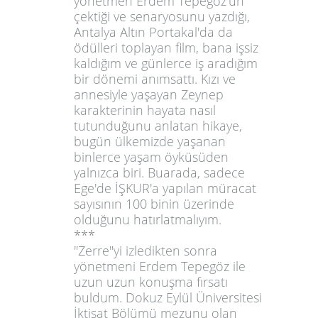
yönetmen
Erdem Tepegöz
'ün
çektiği ve senaryosunu yazdığı,
Antalya Altın Portakal'da da
ödülleri toplayan film, bana işsiz
kaldığım ve günlerce iş aradığım
bir dönemi anımsattı. Kızı ve
annesiyle yaşayan Zeynep
karakterinin hayata nasıl
tutunduğunu anlatan hikaye,
bugün ülkemizde yaşanan
binlerce yaşam öyküsüden
yalnızca biri. Buarada, sadece
Ege'de
İŞKUR'a yapılan müracat
sayısının 100 binin üzerinde
olduğunu hatırlatmalıyım.
***
"Zerre"yi izledikten sonra
yönetmeni Erdem Tepegöz ile
uzun uzun konuşma fırsatı
buldum. Dokuz Eylül Üniversitesi
İktisat Bölümü mezunu olan