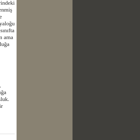
rindeki
lenmiş
e
iyaloğu
sınıfta
im ama
şluğa
,
ığa
şluk.
ir