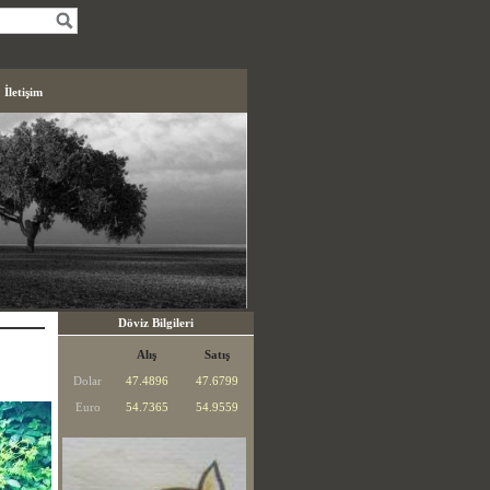
İletişim
Döviz Bilgileri
Alış
Satış
Dolar
47.4896
47.6799
Euro
54.7365
54.9559