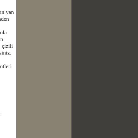
ın yan
nden
anla
an
 çizili
iniz.
ntleri
e