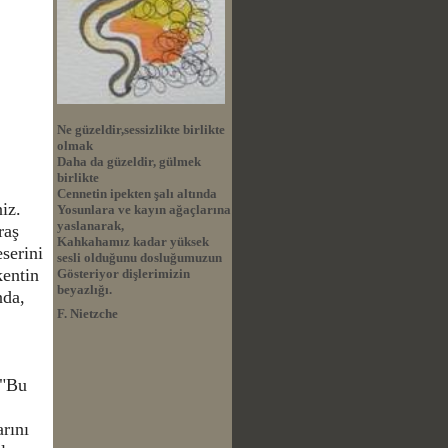
Ne güzeldir,sessizlikte birlikte
olmak
Daha da güzeldir, gülmek
birlikte
Cennetin ipekten şalı altında
niz.
Yosunlara ve kayın ağaçlarına
yaslanarak,
raş
Kahkahamız kadar yüksek
serini
sesli olduğunu dosluğumuzun
kentin
Gösteriyor dişlerimizin
beyazlığı.
nda,
F. Nietzche
 "Bu
arını