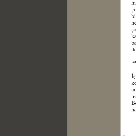
m
ço
bi
he
şö
ka
ba
do
*
İş
ko
ad
te
B
h