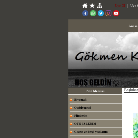
Üye Ol
Üye G
Anasa
Boşlukt
Site Menüsü
Biyografi
Otobiyografi
Filmlerim
OTO İZLENİM
Gazete ve dergi yazılarım