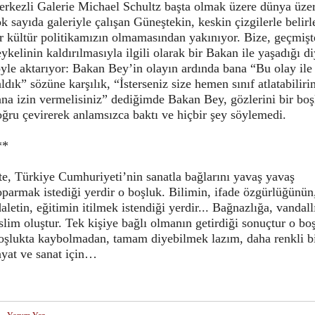
erkezli Galerie Michael Schultz başta olmak üzere dünya üze
k sayıda galeriyle çalışan Güneştekin, keskin çizgilerle belir
r kültür politikamızın olmamasından yakınıyor. Bize, geçmişt
ykelinin kaldırılmasıyla ilgili olarak bir Bakan ile yaşadığı d
yle aktarıyor: Bakan Bey’in olayın ardında bana “Bu olay ile 
ldık” sözüne karşılık, “İsterseniz size hemen sınıf atlatabilir
na izin vermelisiniz” dediğimde Bakan Bey, gözlerini bir bo
ğru çevirerek anlamsızca baktı ve hiçbir şey söylemedi.
**
te, Türkiye Cumhuriyeti’nin sanatla bağlarını yavaş yavaş
parmak istediği yerdir o boşluk. Bilimin, ifade özgürlüğünün
aletin, eğitimin itilmek istendiği yerdir... Bağnazlığa, vandall
slim oluştur. Tek kişiye bağlı olmanın getirdiği sonuçtur o bo
oşlukta kaybolmadan, tamam diyebilmek lazım, daha renkli b
ayat ve sanat için…