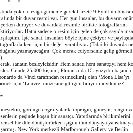
slında çok da uzağa gitmeme gerek Gazete 9 Eylül’ün binasın
rafında bir duvar resmi var. Her gün insanlar, bu duvarın önü
çerken duruyor ve duvardaki resimle birlikte fotoğraflarını
ktiriyorlar. Hatta sadece o resim için gelen de çok sayıda ins
rşılaştım. İşte sanat, insanları böyle içine çekiyor ve paylaşıl
toğraflarla kent için bir değer yaratılıyor. (Tabii ki duvarda ne
lduğunu yazmayacağım. Çok merak ediyorsanız gelip görmelis
 )
rak, sanatın besleyicisidir. Hem sanatı hem sanatçıyı hem ke
sler. Günde 25.000 kişinin, Floransa’da 15. yüzyılın başında
eonardo da Vinci tarafından resmedilmiş olan ‘Mona Lisa’yı
örmek için ‘Louvre’ müzesine gittiğini biliyor muydunuz?
**
neştekin, gördüğü coğrafyalarda toprağın, güneşin, rengin v
senlerin peşinde koşan bir sanatçı. Yapıtlarında birikimlerini
rensel bir dile dönüştürürken ışığını tüm dünyaya yansıtmaya
aşarmış. New York merkezli Marlborough Gallery ve Berlin