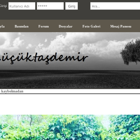
irişi
yfa
Basından
Forum
Dosyalar
Foto Galeri
Mesaj Panosu
a kaybolmadan