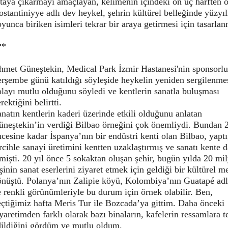
taya çıkarmayı amaçlayan, kelimenin içindeki on üç harften 
stantiniyye adlı dev heykel, şehrin kültürel belleğinde yüzyıl
yunca biriken isimleri tekrar bir araya getirmesi için tasarlan
**
hmet Güneştekin, Medical Park İzmir Hastanesi'nin sponsorl
erşembe günü katıldığı söyleşide heykelin yeniden sergilenme
layı mutlu olduğunu söyledi ve kentlerin sanatla buluşması
rektiğini belirtti.
natın kentlerin kaderi üzerinde etkili olduğunu anlatan
üneştekin’in verdiği Bilbao örneğini çok önemliydi. Bundan 2
cesine kadar İspanya’nın bir endüstri kenti olan Bilbao, yaptı
rcihle sanayi üretimini kentten uzaklaştırmış ve sanatı kente 
mişti. 20 yıl önce 5 sokaktan oluşan şehir, bugün yılda 20 mi
şinin sanat eserlerini ziyaret etmek için geldiği bir kültürel m
önüştü. Polanya’nın Zalipie köyü, Kolombiya’nın Guatapé adl
 renkli görünümleriyle bu durum için örnek olabilir. Ben,
çtiğimiz hafta Meris Tur ile Bozcada’ya gittim. Daha önceki
yaretimden farklı olarak bazı binaların, kafelerin ressamlara t
dildiğini gördüm ve mutlu oldum.