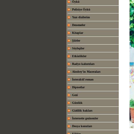
Öykü
Polisiye Öykü
Yazı dizilerim
Denemeler
Kitaplar
Şiirler
Söyleşiler
Etkinlikler
Radyo kalıntıları
Alosbey'in Maceraları
İnteraktif roman
Dipnotlar
Gezi
Günlük
Gizlilik hakları
İnternette gezinenler
Dosya konuları
Eğitim