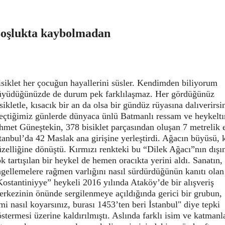
oşlukta kaybolmadan
siklet her çocuğun hayallerini süsler. Kendimden biliyorum
üyüdüğünüzde de durum pek farklılaşmaz. Her gördüğünüz
sikletle, kısacık bir an da olsa bir gündüz rüyasına dalıverirsi
eçtiğimiz günlerde dünyaca ünlü Batmanlı ressam ve heykeltı
met Güneştekin, 378 bisiklet parçasından oluşan 7 metrelik e
tanbul’da 42 Maslak ana girişine yerleştirdi. Ağacın büyüsü, 
zelliğine dönüştü. Kırmızı renkteki bu “Dilek Ağacı”nın dışı
k tartışılan bir heykel de hemen oracıkta yerini aldı. Sanatın,
gellemelere rağmen varlığını nasıl sürdürdüğünün kanıtı olan
ostantiniyye” heykeli 2016 yılında Ataköy’de bir alışveriş
erkezinin önünde sergilenmeye açıldığında gerici bir grubun,
mi nasıl koyarsınız, burası 1453’ten beri İstanbul" diye tepki
stermesi üzerine kaldırılmıştı. Aslında farklı isim ve katmanl