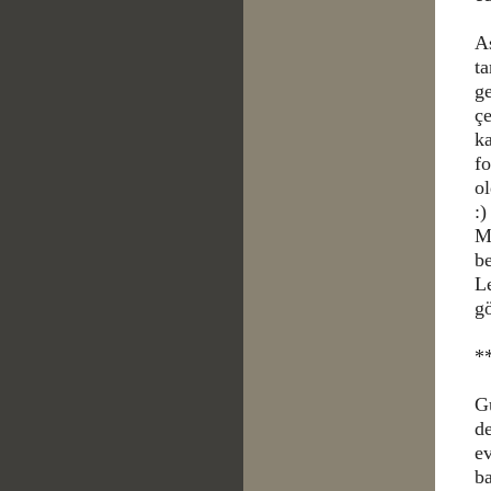
A
ta
ge
çe
ka
fo
o
:)
Me
be
L
g
*
Gü
de
ev
b