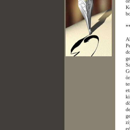
or
Ko
bo
*
A
P
do
ge
Sa
G
ön
te
et
ki
d
de
ge
zi
e