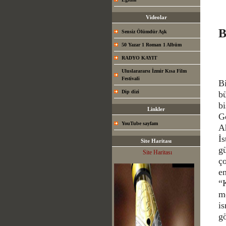
Videolar
B
Sensiz Ölümdür Aşk
50 Yazar 1 Roman 1 Albüm
RADYO KAYIT
Uluslarararsı İzmir Kısa Film
Festivali
Bi
Dip dizi
b
bi
Linkler
G
YouTube sayfam
Ah
İs
Site Haritası
gü
Site Haritası
ço
en
“K
m
is
gö