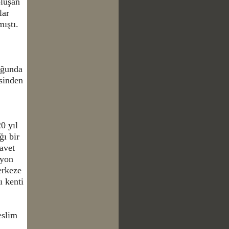
oluşan
lar
mıştı.
uğunda
sinden
0 yıl
ğı bir
davet
lyon
erkeze
ı kenti
eslim