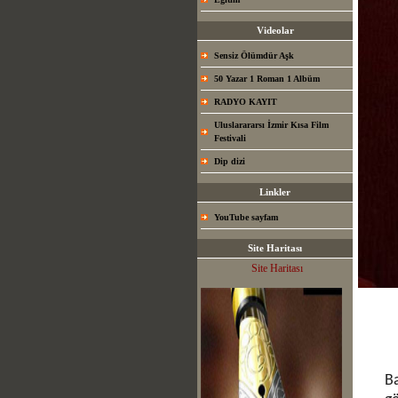
Videolar
Sensiz Ölümdür Aşk
50 Yazar 1 Roman 1 Albüm
RADYO KAYIT
Uluslarararsı İzmir Kısa Film
Festivali
Dip dizi
Linkler
YouTube sayfam
Site Haritası
Site Haritası
Ba