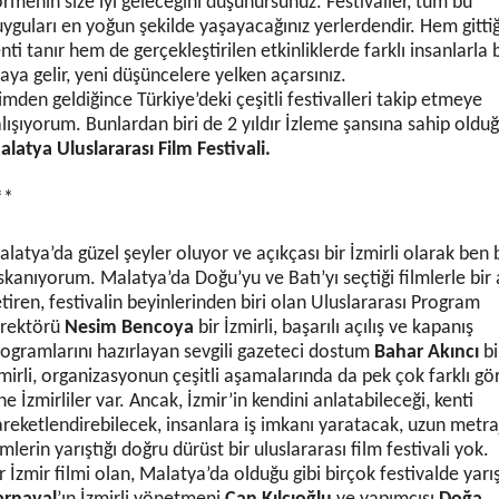
rmenin size iyi geleceğini düşünürsünüz. Festivaller, tüm bu
yguları en yoğun şekilde yaşayacağınız yerlerdendir. Hem gittiğ
nti tanır hem de gerçekleştirilen etkinliklerde farklı insanlarla b
aya gelir, yeni düşüncelere yelken açarsınız.
imden geldiğince Türkiye’deki çeşitli festivalleri takip etmeye
lışıyorum. Bunlardan biri de 2 yıldır İzleme şansına sahip old
latya Uluslararası Film Festivali.
**
latya’da güzel şeyler oluyor ve açıkçası bir İzmirli olarak ben
skanıyorum. Malatya’da Doğu’yu ve Batı’yı seçtiği filmlerle bir
tiren, festivalin beyinlerinden biri olan Uluslararası Program
irektörü
Nesim Bencoya
bir İzmirli, başarılı açılış ve kapanış
ogramlarını hazırlayan sevgili gazeteci dostum
Bahar Akıncı
bi
mirli, organizasyonun çeşitli aşamalarında da pek çok farklı g
ne İzmirliler var. Ancak, İzmir’in kendini anlatabileceği, kenti
reketlendirebilecek, insanlara iş imkanı yaratacak, uzun metra
lmlerin yarıştığı doğru dürüst bir uluslararası film festivali yok.
r İzmir filmi olan, Malatya’da olduğu gibi birçok festivalde yarı