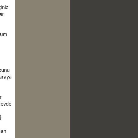
iniz
ir
uğum
 bunu
 araya
r
örevde
j
şan