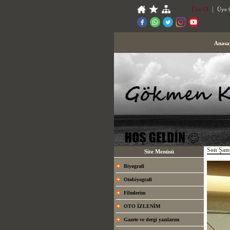
Üye Ol
Üye G
Anasa
Son Şan
Site Menüsü
Biyografi
Otobiyografi
Filmlerim
OTO İZLENİM
Gazete ve dergi yazılarım