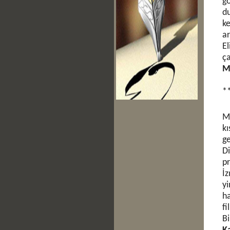
gö
du
ke
ar
El
ça
Ma
*
Ma
kı
ge
D
pr
İz
yi
ha
fi
Bi