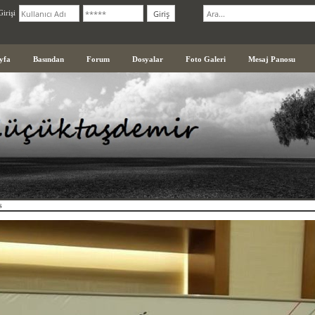
irişi
yfa
Basından
Forum
Dosyalar
Foto Galeri
Mesaj Panosu
s