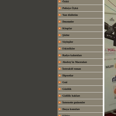
Öykü
Polisiye Öykü
Yazı dizilerim
Denemeler
Kitaplar
Şiirler
Söyleşiler
Etkinlikler
Radyo kalıntıları
Alosbey'in Maceraları
İnteraktif roman
Dipnotlar
Gezi
Günlük
Gizlilik hakları
İnternette gezinenler
Dosya konuları
Eğitim