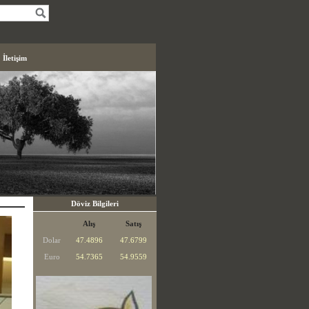
İletişim
Döviz Bilgileri
Alış
Satış
Dolar
47.4896
47.6799
Euro
54.7365
54.9559