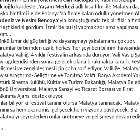
arnaval
’ın
İzmirli yönetmeni
Can Kılcıoğlu
ve yapımcısı
Doğa
lcıoğlu
kardeşler,
Yaşam Merkezi
adlı kısa filmi ile Malatya’da,
şka bir filmi ile de Polanya’da finale kalan ödüllü yönetmen
Al
kdeniz
ve
Nesim Bencoya’
yla konuştuğumda tek bir fikir altın
rleştiklerini gördüm: İzmir’de bu işi yapmak zor ama yapılması
azım…
nkü İzmir’de güç birliği ve dayanışmayı yakalamanız çok zor.
rumlar birbirinden uzak, herkes ‘her şeyi ben bilirim’ havasında
latya Valiliği 4 yıldır festivalin arkasında duruyor. Vali Vasip Şa
yrağı kendisinden sonra gelecek olana bırakmakta kararlı. Fest
lişmesi ve zenginleşmesi için çaba sarf ediyor. Valiliğe, Malaty
yısı Araştırma-Geliştirme ve Tanıtma Vakfı, Barya Akademi Ya
türk Sinema Kulübü, Kültür ve Turizm Bakanlığı, Malatya Beled
önü Üniversitesi, Malatya Sanayi ve Ticaret Borsası ve Fırat
lkınma Ajansı destek oluyor.
lar biliyor ki festival tanınır olursa Malatya tanınacak. Malaty
anınırsa hem ekonomisi gelişecek hem vizyonu büyüyecek. Biz
alatya’yı seyrederken onlar üretmeye ve gelişmeye devam edi
**