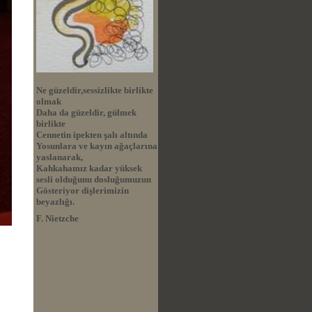
Ne güzeldir,sessizlikte birlikte
olmak
Daha da güzeldir, gülmek
birlikte
Cennetin ipekten şalı altında
Yosunlara ve kayın ağaçlarına
yaslanarak,
Kahkahamız kadar yüksek
sesli olduğunu dosluğumuzun
Gösteriyor dişlerimizin
beyazlığı.
F. Nietzche