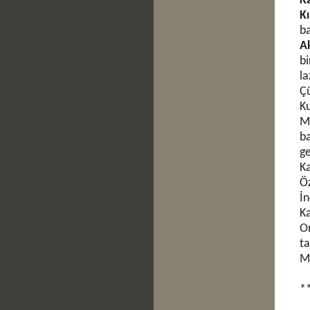
K
Kı
ba
A
bi
l
Çü
Ku
Ma
ba
ge
Ka
Öz
İn
Ka
On
t
M
*