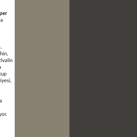
per
da
.
hin,
ivalin
a
kup
iyesi,
a
yor.