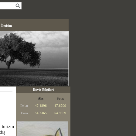
İletişim
Döviz Bilgileri
Alış
Satış
Dolar
47.4896
47.6799
Euro
54.7365
54.9559
n turizm
dış