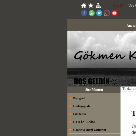
Üye Ol
Üye G
Anasa
Turizm,
Site Menüsü
Biyografi
Otobiyografi
T
Filmlerim
OTO İZLENİM
Ül
Gazete ve dergi yazılarım
de