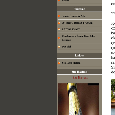
on
Videolar
*
Sensiz Ölümdür Aşk
İç
50 Yazar 1 Roman 1 Albüm
öz
RADYO KAYIT
ba
Uluslarararsı İzmir Kısa Film
ol
Festivali
çe
Dip dizi
ço
uz
Linkler
ha
sa
YouTube sayfam
Si
de
Site Haritası
Site Haritası