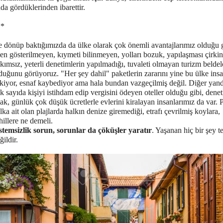
da gördüklerinden ibarettir.
**
e dönüp baktığımızda da ülke olarak çok önemli avantajlarımız olduğu 
en gösterilmeyen, kıymeti bilinmeyen, yolları bozuk, yapılaşması çirkin
kımsız, yeterli denetimlerin yapılmadığı, tuvaleti olmayan turizm beldel
duğunu görüyoruz. "Her şey dahil" paketlerin zararını yine bu ülke insa
kiyor, esnaf kaybediyor ama hala bundan vazgeçilmiş değil. Diğer yan
k sayıda kişiyi istihdam edip vergisini ödeyen oteller olduğu gibi, den
ak, günlük çok düşük ücretlerle evlerini kiralayan insanlarımız da var. 
lka ait olan plajlarda halkın denize giremediği, etrafı çevrilmiş koylara,
hillere ne demeli.
stemsizlik sorun, sorunlar da çöküşler yaratır
. Yaşanan hiç bir şey t
ğildir.