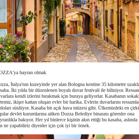
OZZA'ya hayran olmak
zza, İtalya'nın kuzeyinde yer alan Bologna kentine 35 kilometre uzaklı
saba. İki yılda bir düzenlenen boyalı duvar festivali ile biliniyor. Ressa
varlara kendi izlerini bırakmak için buraya geliyorlar. Kasabanın sokakl
rtemiz, ikişer kattan oluşan evler bir harika. Evlerin duvarlarını ressamla
bloları süslüyor. Kasaba bir açık hava müzesi gibi. Ülkemizdeki en çirk
pılar devlet kurumlarına aitken Dozza Belediye binasını görenler ona
yranlıkla bakıyor. Her yıl binlerce kişinin akın ettiği bu kasaba, aslında
in ne yapabiliriz diyenler için çok iyi bir örnek.