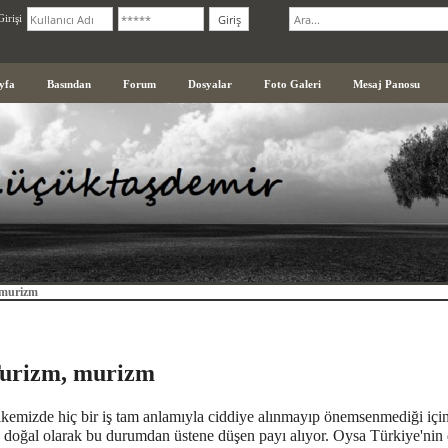
irişi
yfa
Basından
Forum
Dosyalar
Foto Galeri
Mesaj Panosu
 murizm
urizm, murizm
kemizde hiç bir iş tam anlamıyla ciddiye alınmayıp önemsenmediği içi
 doğal olarak bu durumdan üstene düşen payı alıyor. Oysa Türkiye'nin 