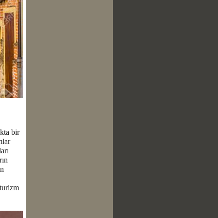
kta bir
mlar
arı
rın
in
 turizm