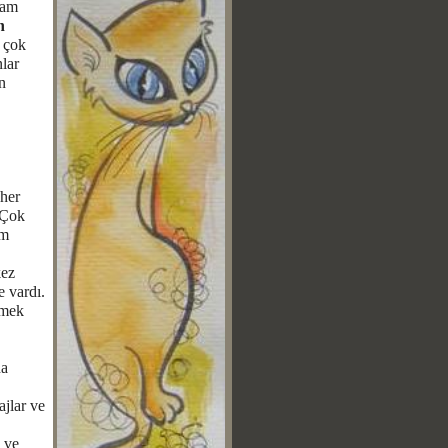
dam
n
 çok
lar
n
 her
. Çok
zm
kez
 vardı.
mek
da
ajlar ve
 ve