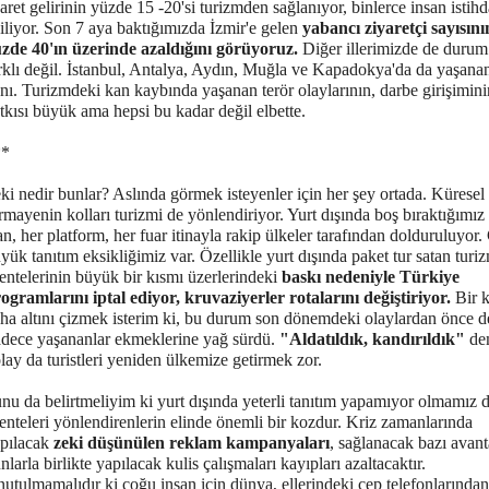
caret gelirinin yüzde 15 -20'si turizmden sağlanıyor, binlerce insan istih
iliyor. Son 7 aya baktığımızda İzmir'e gelen
yabancı ziyaretçi sayısını
zde 40'ın üzerinde azaldığını görüyoruz.
Diğer illerimizde de durum
rklı değil. İstanbul, Antalya, Aydın, Muğla ve Kapadokya'da da yaşanan
nı. Turizmdeki kan kaybında yaşanan terör olaylarının, darbe girişimini
tkısı büyük ama hepsi bu kadar değil elbette.
**
ki nedir bunlar? Aslında görmek isteyenler için her şey ortada. Küresel
rmayenin kolları turizmi de yönlendiriyor. Yurt dışında boş bıraktığımız
an, her platform, her fuar itinayla rakip ülkeler tarafından dolduruluyor
yük tanıtım eksikliğimiz var. Özellikle yurt dışında paket tur satan turi
entelerinin büyük bir kısmı üzerlerindeki
baskı nedeniyle Türkiye
ogramlarını iptal ediyor, kruvaziyerler rotalarını değiştiriyor.
Bir 
ha altını çizmek isterim ki, bu durum son dönemdeki olaylardan önce de
dece yaşananlar ekmeklerine yağ sürdü.
"Aldatıldık, kandırıldık"
de
lay da turistleri yeniden ülkemize getirmek zor.
nu da belirtmeliyim ki yurt dışında yeterli tanıtım yapamıyor olmamız 
enteleri yönlendirenlerin elinde önemli bir kozdur. Kriz zamanlarında
pılacak
zeki düşünülen reklam kampanyaları
, sağlanacak bazı avant
nlarla birlikte yapılacak kulis çalışmaları kayıpları azaltacaktır.
utulmamalıdır ki çoğu insan için dünya, ellerindeki cep telefonlarından