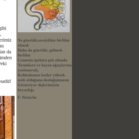
gibi
,
erimiz
Ne güzeldir,sessizlikte birlikte
olmak
nı
Daha da güzeldir, gülmek
dan da
birlikte
etimden
Cennetin ipekten şalı altında
Peki
Yosunlara ve kayın ağaçlarına
yaslanarak,
Kahkahamız kadar yüksek
sesli olduğunu dosluğumuzun
esadüf
Gösteriyor dişlerimizin
beyazlığı.
F. Nietzche