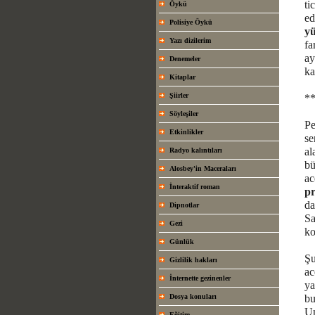
ti
Öykü
ed
Polisiye Öykü
yü
Yazı dizilerim
fa
ay
Denemeler
ka
Kitaplar
Şiirler
*
Söyleşiler
Pe
Etkinlikler
se
al
Radyo kalıntıları
bü
Alosbey'in Maceraları
ac
İnteraktif roman
pr
da
Dipnotlar
Sa
Gezi
ko
Günlük
Şu
Gizlilik hakları
ac
İnternette gezinenler
ya
Dosya konuları
bu
Un
Eğitim