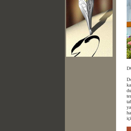
D
Do
ka
du
te
ta
ya
ha
iç