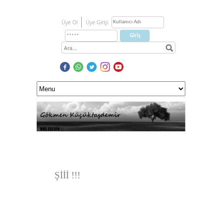
Üye Ol
Üye Girişi
Şİİİ !!!