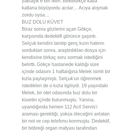
yaklaşık 6 bin iken. Bekledikçe katla
katlana büyüyordu acılar… Acıya alışmak
zordu oysa…
BUZ DOLU KÜVET
Biraz sonra gözlerini açan Gökçe,
karşısında dedektifi görünce şaşırdı.
Selçuk kendini tanıtıp genç kızın hatırını
sorduktan sonra, araştırdıkları dosya için
kendisine birkaç soru sormak istediğini
belirtti. Gökçe hastanede kaldığı süre
içinde odasını 1 haftalığına Melek isimli bir
kızla paylaşmıştı. Selçuk'un öğrenmek
istedikleri de o kızla ilgiliydi. 19 yaşındaki
Melek, bir otel odasında buz dolu bir
küvetin içinde bulunmuştu. Yanına,
uyandığında hemen 112 Acil Servis'i
araması gerektiği, yoksa öleceğini anlatan
bir not ve cep telefonu konmuştu. Dedektif,
bir böbreği organ mafyası tarafından