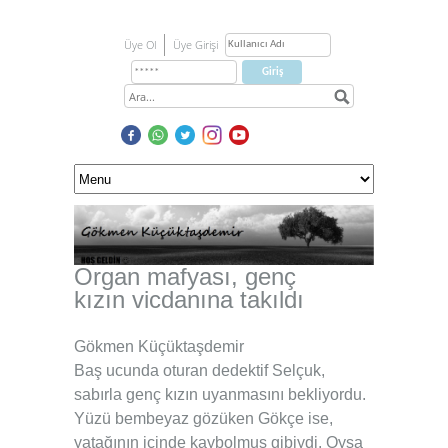
Üye Ol
Üye Girişi
Organ mafyası, genç
kızın vicdanına takıldı
Gökmen Küçüktaşdemir
Baş ucunda oturan dedektif Selçuk,
sabırla genç kızın uyanmasını bekliyordu.
Yüzü bembeyaz gözüken Gökçe ise,
yatağının içinde kaybolmuş gibiydi. Oysa