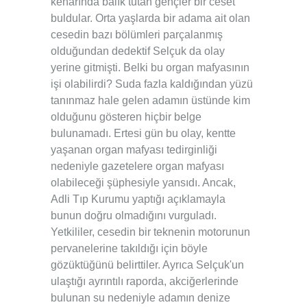
kenarında balık tutan gençler bir ceset
buldular. Orta yaşlarda bir adama ait olan
cesedin bazı bölümleri parçalanmış
olduğundan dedektif Selçuk da olay
yerine gitmişti. Belki bu organ mafyasının
işi olabilirdi? Suda fazla kaldığından yüzü
tanınmaz hale gelen adamın üstünde kim
olduğunu gösteren hiçbir belge
bulunamadı. Ertesi gün bu olay, kentte
yaşanan organ mafyası tedirginliği
nedeniyle gazetelere organ mafyası
olabileceği şüphesiyle yansıdı. Ancak,
Adli Tıp Kurumu yaptığı açıklamayla
bunun doğru olmadığını vurguladı.
Yetkililer, cesedin bir teknenin motorunun
pervanelerine takıldığı için böyle
gözüktüğünü belirttiler. Ayrıca Selçuk'un
ulaştığı ayrıntılı raporda, akciğerlerinde
bulunan su nedeniyle adamın denize