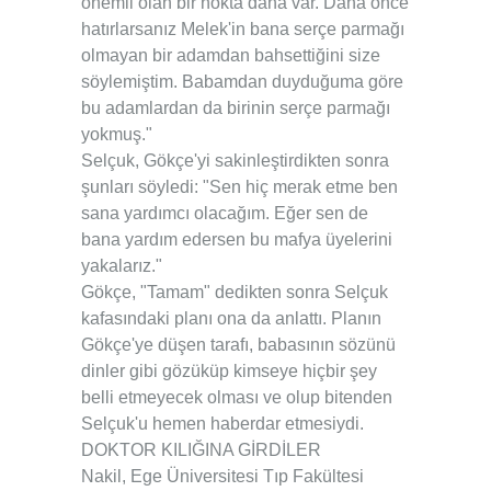
önemli olan bir nokta daha var. Daha önce
hatırlarsanız Melek'in bana serçe parmağı
olmayan bir adamdan bahsettiğini size
söylemiştim. Babamdan duyduğuma göre
bu adamlardan da birinin serçe parmağı
yokmuş."
Selçuk, Gökçe'yi sakinleştirdikten sonra
şunları söyledi: "Sen hiç merak etme ben
sana yardımcı olacağım. Eğer sen de
bana yardım edersen bu mafya üyelerini
yakalarız."
Gökçe, "Tamam" dedikten sonra Selçuk
kafasındaki planı ona da anlattı. Planın
Gökçe'ye düşen tarafı, babasının sözünü
dinler gibi gözüküp kimseye hiçbir şey
belli etmeyecek olması ve olup bitenden
Selçuk'u hemen haberdar etmesiydi.
DOKTOR KILIĞINA GİRDİLER
Nakil, Ege Üniversitesi Tıp Fakültesi