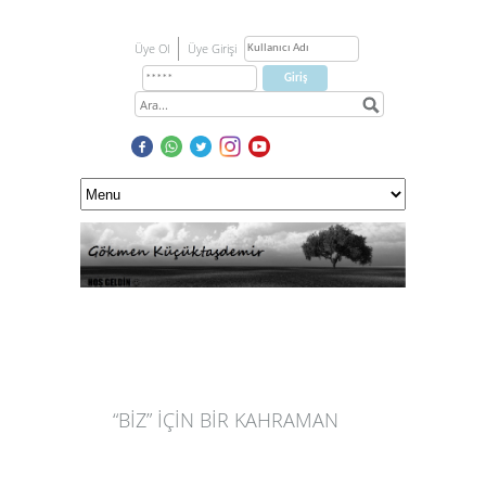
Üye Ol
Üye Girişi
“BİZ” İÇİN BİR KAHRAMAN