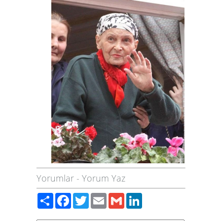
Yorumlar
-
Yorum Yaz
Paylaş
Facebook
Twitter
Email
Gmail
LinkedIn