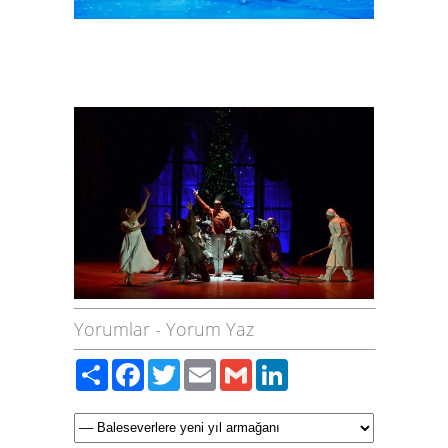
Yorumlar
-
Yorum Yaz
Paylaş
Facebook
Twitter
Email
Gmail
LinkedIn