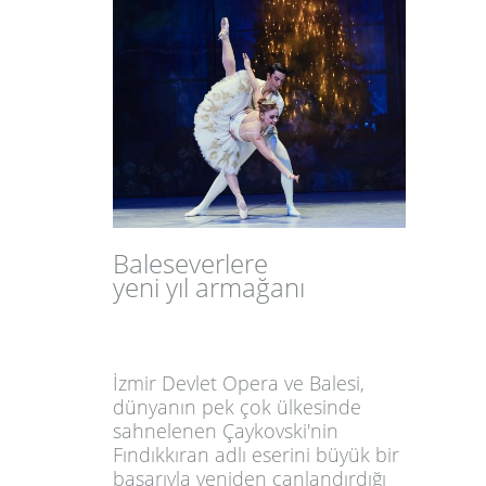
Baleseverlere
yeni yıl armağanı
İzmir Devlet Opera ve Balesi,
dünyanın pek çok ülkesinde
sahnelenen Çaykovski'nin
Fındıkkıran adlı eserini büyük bir
başarıyla yeniden canlandırdığı