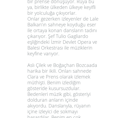
bir prense dönüşüyor. Rüya bu
ya, birlikte ülkeden ülkeye keyifli
bir yolculuğa çıkıyorlar.
Onlar gezerken izleyenler de Lale
Balkan’ın sahneye koyduğu eser
ile ortaya konan dansların tadını
çıkarıyor. Şef Tulio Gagliardo
eşliğindeki İzmir Devlet Opera ve
Balesi Orkestrası ile müziklerin
keyfine varıyor.
Aslı Çilek ve Boğaçhan Bozcaada
harika bir ikili. Onları sahnede
Clara ve Prens olarak izlemek
müthişti. Benim izlediğim
gösteride kusursuzdular.
Bedenleri müzik gibi, gösteriyi
dolduran anların içinde
akıyordu. Danslarıyla, rüyanın
içine izleyici de sokmayı
başardılar. Benim en çok