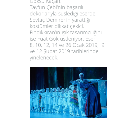
Göksu Kaçan.
Tayfun Çebi'nin başarılı
dekorlarıyla süslediği eserde,
Sevtaç Demirer'in yarattığı
kostümler dikkat çekici.
Fındıkkıran’ın ışık tasarımcılığını
ise Fuat Gök üstleniyor. Eser;
8, 10, 12, 14 ve 26 Ocak 2019, 9
ve 12 Şubat 2019 tarihlerinde
yinelenecek.