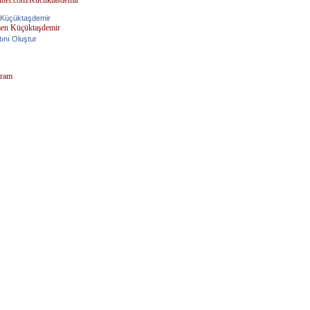
Küçüktaşdemir
tını Oluştur