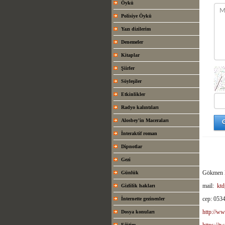
Öykü
Polisiye Öykü
Yazı dizilerim
Denemeler
Kitaplar
Şiirler
Söyleşiler
Etkinlikler
Radyo kalıntıları
Alosbey'in Maceraları
İnteraktif roman
Dipnotlar
Gezi
Gökmen 
Günlük
mail:
kt
Gizlilik hakları
cep: 053
İnternette gezinenler
http://w
Dosya konuları
https://t
Eğitim