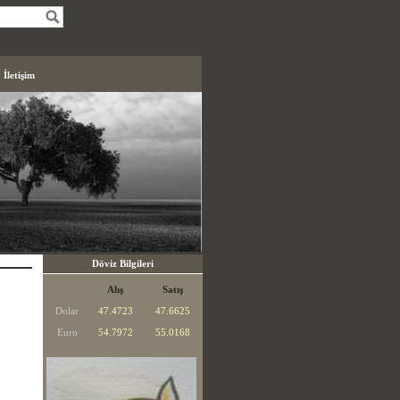
İletişim
Döviz Bilgileri
Alış
Satış
Dolar
47.4723
47.6625
Euro
54.7972
55.0168