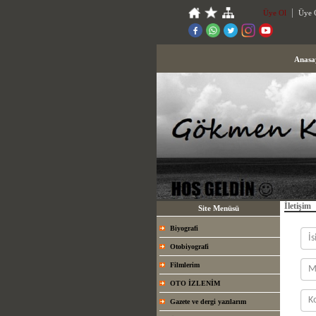
Üye Ol
Üye G
Anasa
İletişim
Site Menüsü
Biyografi
Otobiyografi
Filmlerim
OTO İZLENİM
Gazete ve dergi yazılarım