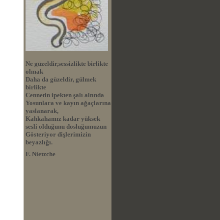
Ne güzeldir,sessizlikte birlikte
olmak
Daha da güzeldir, gülmek
birlikte
Cennetin ipekten şalı altında
Yosunlara ve kayın ağaçlarına
yaslanarak,
Kahkahamız kadar yüksek
sesli olduğunu dosluğumuzun
Gösteriyor dişlerimizin
beyazlığı.
F. Nietzche