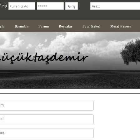
irişi
yfa
Basından
Forum
Dosyalar
Foto Galeri
Mesaj Panosu