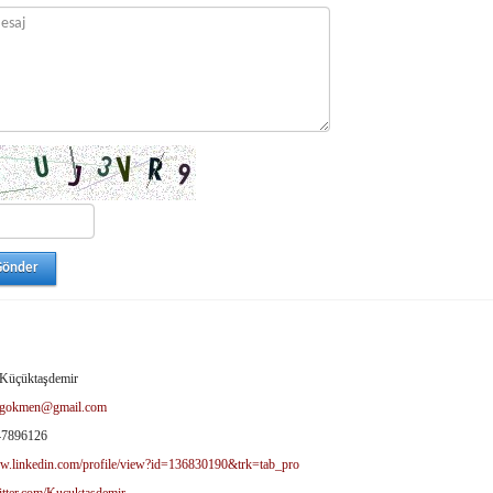
Küçüktaşdemir
dgokmen@gmail.com
47896126
ww.linkedin.com/profile/view?id=136830190&trk=tab_pro
witter.com/Kucuktasdemir