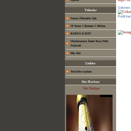
Gökmen 
Videolar
Profil Kar
Sensiz Ölümdür Aşk
50 Yazar 1 Roman 1 Albüm
RADYO KAYIT
Uluslarararsı İzmir Kısa Film
Festivali
Dip dizi
Linkler
YouTube sayfam
Site Haritası
Site Haritası