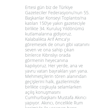
Ertesi gün biz de Türkiye
Gazeteciler Federasyonu’nun 55.
Başkanlar Konseyi Toplantısı'na
katılan 150'ye yakın gazeteciyle
birlikte 34. Kuruluş Yıldönümü
kutlamalarına gidiyoruz.
Kalabalıkta Arif Amca'yı
göremesek de onun gibi vatanını
seven ve ona sahip çıkan
binlerce Kıbrıslıyı orada
görmenin heyecanına
kapılıyoruz. Her yerde, ana ve
yavru vatan bayrakları yan yana.
Mehmetçilerin tören alanından
geçişlerini halk, gazilerimizle
birlikte coşkuyla selamlarken
açılış konuşmasını
Cumhurbaşkanı Mustafa Akıncı
yapıyor. Akıncı, öncelikle Rum
kesimiyle ile yaşanan barış