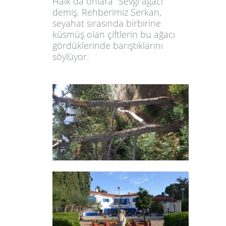
Halk da onlara
"Sevgi ağacı"
demiş. Rehberimiz Serkan,
seyahat sırasında birbirine
küsmüş olan çiftlerin b
u ağacı
gördüklerinde barıştıklarını
söylüyor.