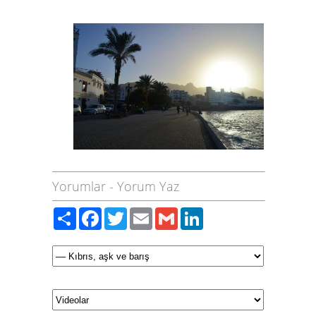
Yorumlar
-
Yorum Yaz
Paylaş
Facebook
Twitter
Email
Gmail
LinkedIn