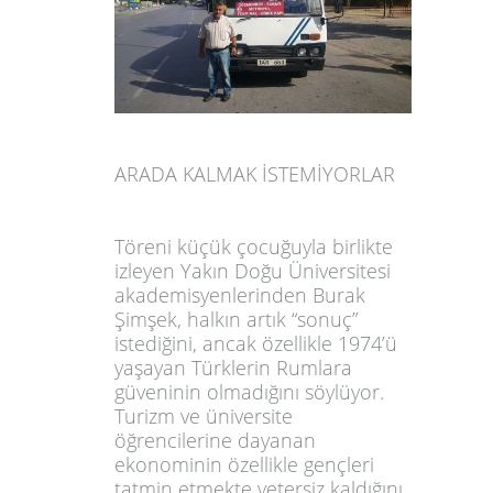
ARADA KALMAK İSTEMİYORLAR
Töreni küçük çocuğuyla birlikte
izleyen Yakın Doğu Üniversitesi
akademisyenler
inden Burak
Şimşek, halkın artık “sonuç”
istediğini, ancak ö
zellikle 1974’ü
yaşayan Türklerin Rumlara
güveninin olmadığını söylüyor.
Turizm ve üniversite
öğrencilerine dayanan
ekonominin özellikle gençleri
tatmin etmekte yetersiz kaldığını