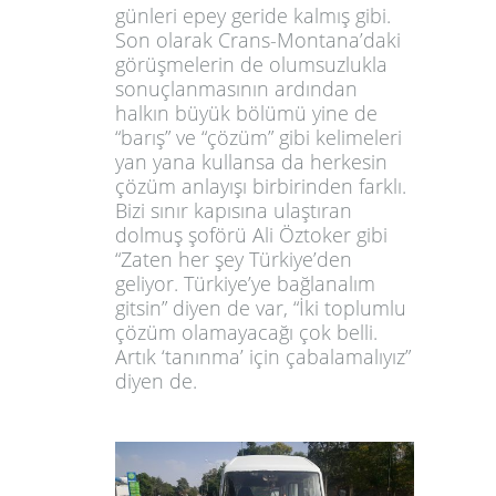
günleri epey geride kalmış gibi.
Son olarak Crans-Montana’daki
görüşmelerin de olumsuzlukla
sonuçlanmasının ardından
halkın büyük bölümü yine de
“barış” ve “çözüm” gibi kelimeleri
yan yana kullansa da herkesin
çözüm anlayışı birbirinden farklı.
Bizi sınır kapısına ulaştıran
dolmuş şoförü Ali Öztoker gibi
“Zaten her şey Türkiye’den
geliyor. Türkiye’ye bağlanalım
gitsin” diyen de var, “İki toplumlu
çözüm olamayacağı çok belli.
Artık ‘tanınma’ için çabalamalıyız”
diyen de.