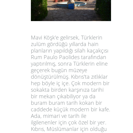
Mavi Köşk'e gelirsek, Türklerin
zulüm gö
rdüğü yıllarda hain
planların yapıldığı silah kaçakçısı
Rum Paulo Paolides tarafından
yaptırılmış, sonra Türklerin eline
geçerek bugün müzeye
dönüştürülmüş. Kıbrıs'ta zıtlıklar
hep böyle iç içe. Çok modern bir
sokakta birden karşınıza tarihi
bir mekan çıkabiliyor ya da
buram buram tarih kokan bir
caddede küçük modern bir kafe.
Ada, mimari ve tarih ile
ilgilenenler için çok özel bir yer.
Kıbrıs, Müslümanlar için olduğu