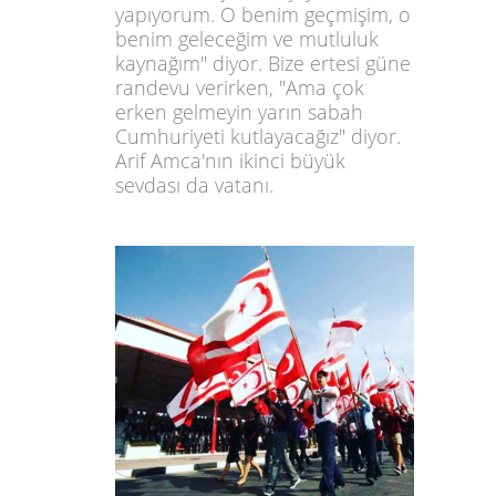
yapıyorum. O benim geçmişim, o
benim geleceğim ve mutluluk
kaynağım" diyor. Bize ertesi güne
randevu verirken, "Ama çok
erken gelmeyin yarın sabah
Cumhuriyeti kutlayacağız" diyor.
Arif Amca'nın ikinci büyük
sevdası da vatanı.