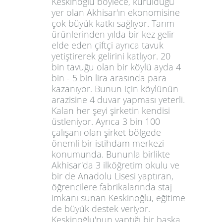
Keskinoğlu böylece, kurulduğu
yer olan
Akhisar'ın ekonomisine
çok büyük katkı
sağlıyor. Tarım
ürünlerinden yılda bir kez gelir
elde eden çiftçi ayrıca tavuk
yetiştirerek gelirini katlıyor. 20
bin tavuğu olan bir köylü ayda 4
bin - 5 bin lira arasında para
kazanıyor. Bunun için köylünün
arazisine 4 duvar yapması yeterli.
Kalan her şeyi şirketin kendisi
üstleniyor. Ayrıca
3 bin 100
çalışanı olan şirket
bölgede
önemli bir istihdam merkezi
konumunda. Bununla birlikte
Akhisar'da 3 ilköğretim okulu ve
bir de Anadolu Lisesi yaptıran,
öğrencilere fabrikalarında staj
imkanı sunan Keskinoğlu, eğitime
de büyük destek veriyor.
Keskinoğlu'nun yaptığı bir başka