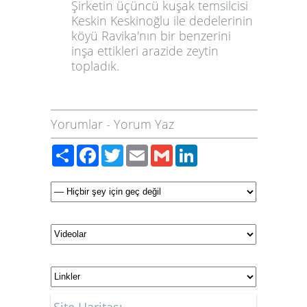
Şirketin üçüncü kuşak temsilcisi
Keskin Keskinoğlu ile dedelerinin
köyü Ravika'nın bir benzerini
inşa ettikleri arazide zeytin
topladık.
Yorumlar
-
Yorum Yaz
Paylaş
Facebook
Twitter
Email
Gmail
LinkedIn
Site Haritası