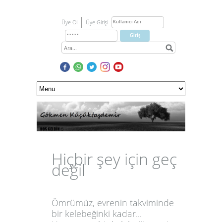
Üye Ol
Üye Girişi
Hiçbir şey için geç
değil
Ömrümüz, evrenin takviminde
bir kelebeğinki kadar...