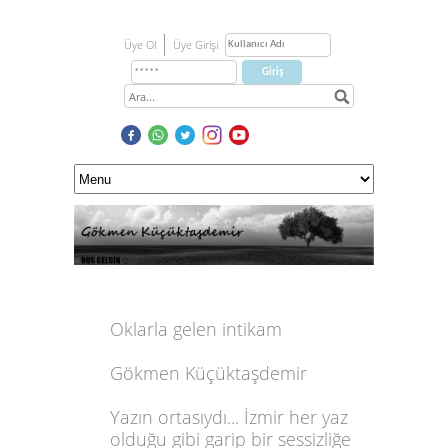
Üye Ol
Üye Girişi
Oklarla gelen intikam
Gökmen Küçüktaşdemir
Yazın ortasıydı... İzmir her yaz
olduğu gibi garip bir sessizliğe