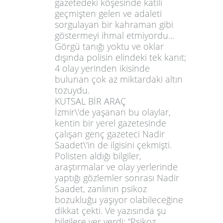
gazetedeki köşesinde katili
geçmişten gelen ve adaleti
sorgulayan bir kahraman gibi
göstermeyi ihmal etmiyordu...
Görgü tanığı yoktu ve oklar
dışında polisin elindeki tek kanıt;
4 olay yerinden ikisinde
bulunan çok az miktardaki altın
tozuydu.
KUTSAL BİR ARAÇ
İzmir\'de yaşanan bu olaylar,
kentin bir yerel gazetesinde
çalışan genç gazeteci Nadir
Saadet\'in de ilgisini çekmişti.
Polisten aldığı bilgiler,
araştırmalar ve olay yerlerinde
yaptığı gözlemler sonrası Nadir
Saadet, zanlının psikoz
bozukluğu yaşıyor olabileceğine
dikkat çekti. Ve yazısında şu
bilgilere yer verdi: “Psikoz