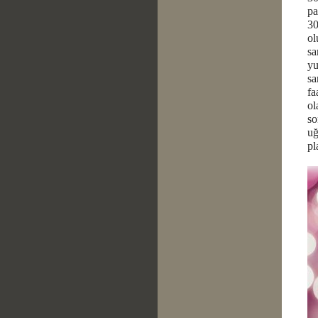
pa
30
ol
sa
yu
sa
fa
ol
so
uğ
pl