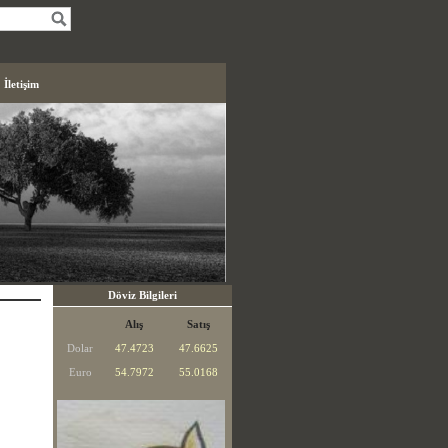
İletişim
Döviz Bilgileri
Alış
Satış
Dolar
47.4723
47.6625
Euro
54.7972
55.0168