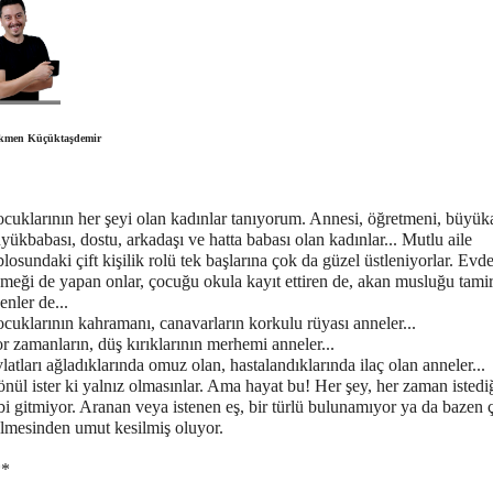
kmen Küçüktaşdemir
cuklarının her şeyi olan kadınlar tanıyorum. Annesi, öğretmeni, büyük
yükbabası, dostu, arkadaşı ve hatta babası olan kadınlar... Mutlu aile
blosundaki çift kişilik rolü tek başlarına çok da güzel üstleniyorlar. Evd
meği de yapan onlar, çocuğu okula kayıt ettiren de, akan musluğu tami
enler de...
cuklarının kahramanı, canavarların korkulu rüyası anneler...
r zamanların, düş kırıklarının merhemi anneler...
latları ağladıklarında omuz olan, hastalandıklarında ilaç olan anneler...
nül ister ki yalnız olmasınlar. Ama hayat bu! Her şey, her zaman istedi
bi gitmiyor. Aranan veya istenen eş, bir türlü bulunamıyor ya da bazen 
lmesinden umut kesilmiş oluyor.
**