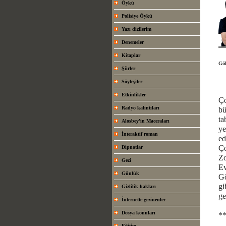
Öykü
Polisiye Öykü
Yazı dizilerim
Denemeler
Kitaplar
Gö
Şiirler
Söyleşiler
Etkinlikler
Ço
Radyo kalıntıları
bü
ta
Alosbey'in Maceraları
ye
İnteraktif roman
ed
Ço
Dipnotlar
Zo
Gezi
Ev
Günlük
Gö
gi
Gizlilik hakları
ge
İnternette gezinenler
Dosya konuları
*
Eğitim