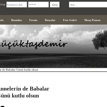
irişi
yfa
Basından
Forum
Dosyalar
Foto Galeri
Mesaj Panosu
n de Babalar Günü kutlu olsun
nnelerin de Babalar
ünü kutlu olsun