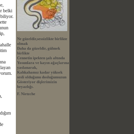
e,
r belki
biliyor.
ette
hunun
ip,
Ne güzeldir,sessizlikte birlikte
olmak
ahalle
Daha da güzeldir, gülmek
itim
birlikte
Cennetin ipekten şalı altında
ına
Yosunlara ve kayın ağaçlarına
alayan
yaslanarak,
Kahkahamız kadar yüksek
ıyorum.
sesli olduğunu dosluğumuzun
Gösteriyor dişlerimizin
beyazlığı.
F. Nietzche
n,
adığım
de