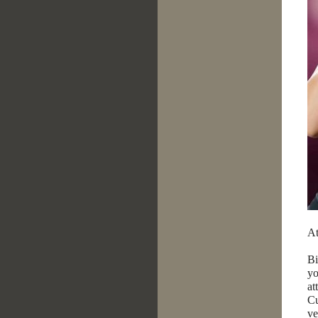
At
Bi
yo
at
Cu
ve