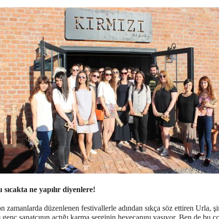
 sıcakta ne yapılır diyenlere!
n zamanlarda düzenlenen festivallerle adından sıkça söz ettiren Urla, ş
 genç sanatçının açtığı karma serginin heyecanını yaşıyor. Ben de bu 