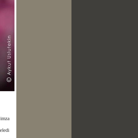
e imza
eledi