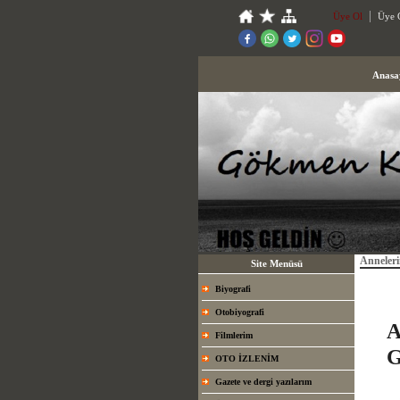
Üye Ol
Üye G
Anasa
Anneleri
Site Menüsü
Biyografi
Otobiyografi
A
Filmlerim
G
OTO İZLENİM
Gazete ve dergi yazılarım