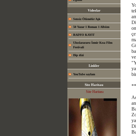
Yo
te
Videolar
am
Sensiz Ölümdür Aşk
Di
50 Yazar 1 Roman 1 Albüm
on
çe
RADYO KAYIT
ma
Uluslarararsı İzmir Kısa Film
Gü
Festivali
ba
Dip dizi
ve
"Y
Linkler
ya
bi
YouTube sayfam
Site Haritası
*
Site Haritası
Aç
an
Ba
Zo
ya
Di
Ba