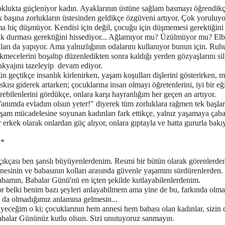
klukta güçleniyor kadın. Ayaklarının üstüne sağlam basmayı öğrendikç
k başına zorlukların üstesinden geldikçe özgüveni artıyor. Çok yoruluyo
a hiç düşmüyor. Kendisi için değil, çocuğu için düşmemesi gerektiğini 
k durması gerektiğini hissediyor... Ağlamıyor mu? Üzülmüyor mu? Elb
ları da yapıyor. Ama yalnızlığının odalarını kullanıyor bunun için. Ru
kmecelerini boşaltıp düzenledikten sonra kaldığı yerden gözyaşlarını sil
kyajını tazeleyip devam ediyor.
n geçtikçe insanlık kirlenirken, yaşam koşulları dişlerini gösterirken, m
skısı giderek artarken; çocuklarına insan olmayı öğretenlerini, iyi bir eğ
rebilenlerini gördükçe, onlara karşı hayranlığım her geçen an artıyor.
anımda evladım olsun yeter!" diyerek tüm zorluklara rağmen tek başlar
şam mücadelesine soyunan kadınları fark ettikçe, yalnız yaşamaya çab
r erkek olarak onlardan güç alıyor, onlara gıptayla ve hatta gururla bak
**
ıkçası ben şanslı büyüyenlerdenim. Resmi bir bütün olarak görenlerde
nesinin ve babasının kolları arasında güvenle yaşamını sürdürenlerden.
bamın, Babalar Günü'nü en içten şekilde kutlayabilenlerdenim.
r belki benim bazı şeyleri anlayabilmem ama yine de bu, farkında olm
 da olmadığımız anlamına gelmesin...
yeceğim o ki; çocuklarının hem annesi hem babası olan kadınlar, sizin 
balar Gününüz kutlu olsun. Sizi unutuyoruz sanmayın.