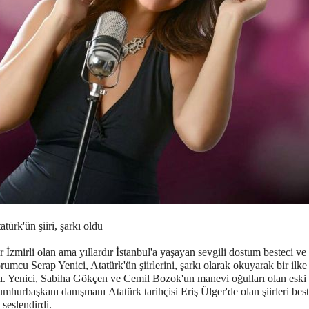
atürk'ün şiiri, şarkı oldu
r İzmirli olan ama yıllardır İstanbul'a yaşayan sevgili dostum besteci ve
rumcu Serap Yenici, Atatürk'ün şiirlerini, şarkı olarak okuyarak bir ilk
tı. Yenici, Sabiha Gökçen ve Cemil Bozok'un manevi oğulları olan eski
mhurbaşkanı danışmanı Atatürk tarihçisi Eriş Ülger'de olan şiirleri best
 seslendirdi.