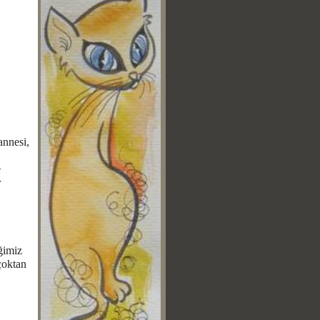
annesi,
e
r
ğimiz
çoktan