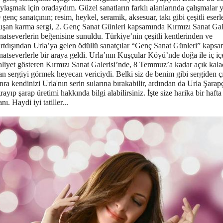
ylaşmak için oradaydım. Güzel sanatların farklı alanlarında çalışmalar 
 genç sanatçının; resim, heykel, seramik, aksesuar, takı gibi çeşitli eser
uşan karma sergi, 2. Genç Sanat Günleri kapsamında Kırmızı Sanat Gal
natseverlerin beğenisine sunuldu. Türkiye’nin çeşitli kentlerinden ve
rtdışından Urla’ya gelen ödüllü sanatçılar “Genç Sanat Günleri” kaps
natseverlerle bir araya geldi. Urla’nın Kuşçular Köyü’nde doğa ile iç iç
aliyet gösteren Kırmızı Sanat Galerisi’nde, 8 Temmuz’a kadar açık kal
an sergiyi görmek heyecan vericiydi. Belki siz de benim gibi sergiden ç
nra kendinizi Urla'nın serin sularına bırakabilir, ardından da Urla Şarapç
rayıp şarap üretimi hakkında bilgi alabilirsiniz. İşte size harika bir haft
anı. Haydi iyi tatiller...