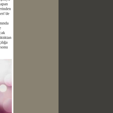
yapan
lerinden
eri’de
amında
e
acak
ıktıktan
ılığa
a sonu