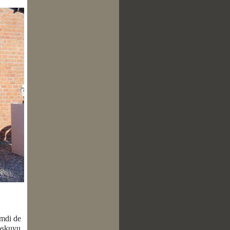
imdi de
coşkuyu