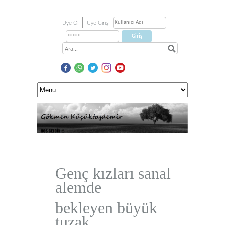
Üye Ol
Üye Girişi
Genç kızları sanal
alemde
bekleyen büyük
tuzak