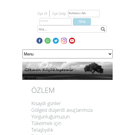
Üye Ol
Üye Girişi
ÖZLEM
Kısaydı günler
Gölgesi düşerdi avuçlarımıza
Yorgunluğumuzun
Tüketmek için
Telaşlıydık