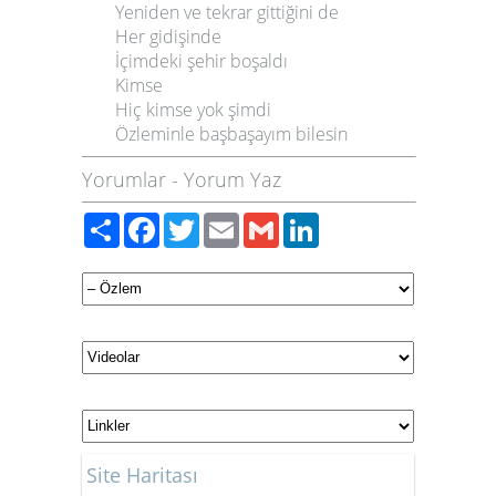
Yeniden ve tekrar gittiğini de
Her gidişinde
İçimdeki şehir boşaldı
Kimse
Hiç kimse yok şimdi
Özleminle başbaşayım bilesin
Yorumlar
-
Yorum Yaz
Paylaş
Facebook
Twitter
Email
Gmail
LinkedIn
Site Haritası