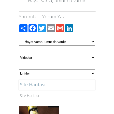
"Hayat varsa, umut da vardır."
Yorumlar
-
Yorum Yaz
Paylaş
Facebook
Twitter
Email
Gmail
LinkedIn
Site Haritası
Site Haritası