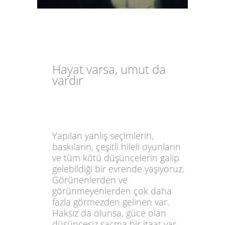
Hayat varsa, umut da
vardır
Yapılan yanlış seçimlerin,
baskıların, çeşitli hileli oyunların
ve tüm kötü düşüncelerin galip
gelebildiği bir evrende yaşıyoruz.
Görünenlerden ve
görünmeyenlerden çok daha
fazla görmezden gelinen var.
Haksız da olunsa, güce olan
düşüncesiz saçma bir itaat var...