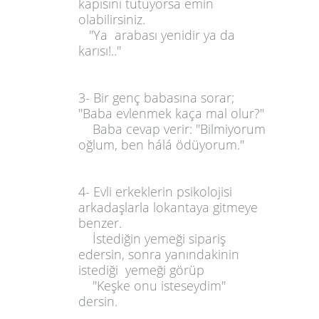
kapısını tutuyorsa emin
olabilirsiniz.
''Ya arabası yenidir ya da
karısı!..''
3- Bir genç babasına sorar;
''Baba evlenmek kaça mal olur?''
Baba cevap verir: ''Bilmiyorum
oğlum, ben hálá ödüyorum.''
4- Evli erkeklerin psikolojisi
arkadaşlarla lokantaya gitmeye
benzer.
İstediğin yemeği sipariş
edersin, sonra yanındakinin
istediği yemeği görüp
''Keşke onu isteseydim''
dersin.