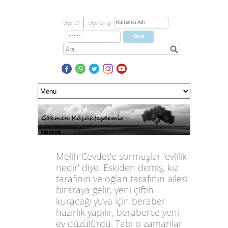
Üye Ol
Üye Girişi
Melih Cevdet'e sormuşlar 'evlilik
nedir' diye. Eskiden demiş, kız
tarafının ve oğlan tarafının ailesi
biraraya gelir, yeni çiftin
kuracağı yuva için beraber
hazırlık yapılır, beraberce yeni
ev düzülürdü. Tabi o zamanlar