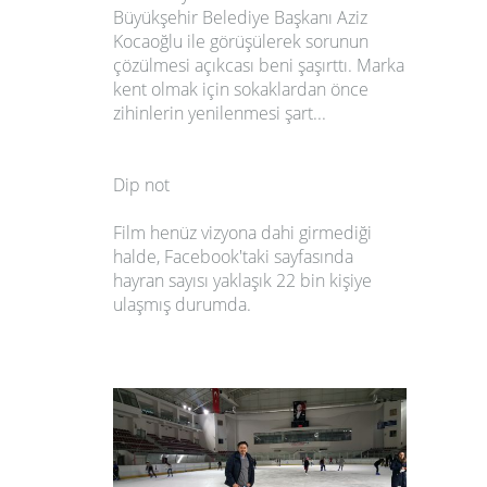
Büyükşehir Belediye Başkanı Aziz
Kocaoğlu ile görüşülerek sorunun
çözülmesi açıkcası beni şaşırttı. Marka
kent olmak için sokaklardan önce
zihinlerin yenilenmesi şart...
Dip not
Film henüz vizyona dahi girmediği
halde, Facebook'taki sayfasında
hayran sayısı yaklaşık 22 bin kişiye
ulaşmış durumda.