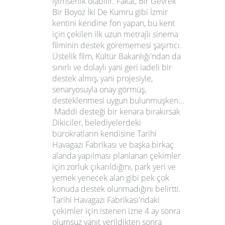
iyimserlik olabilir. Fakat,
Bir Gevrek
Bir Boyoz İki De Kumru
gibi İzmir
kentini kendine fon yapan, bu kent
için çekilen ilk uzun metrajlı sinema
filminin destek görememesi şaşırtıcı.
Üstelik film, Kültür Bakanlığı'ndan da
sınırlı ve dolaylı yani geri iadeli bir
destek almış, yani projesiyle,
senaryosuyla onay görmüş,
desteklenmesi uygun bulunmuşken...
Maddi desteği bir kenara bırakırsak
Dikiciler, belediyelerdeki
bürokratların kendisine Tarihi
Havagazı Fabrikası ve başka birkaç
alanda yapılması planlanan çekimler
için zorluk çıkarıldığını, park yeri ve
yemek yenecek alan gibi pek çok
konuda destek olunmadığını belirtti.
Tarihi Havagazı Fabrikası'ndaki
çekimler için istenen izne 4 ay sonra
olumsuz yanıt verildikten sonra