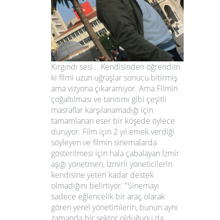
Kırgındı sesi... Kendisinden öğrendim
ki filmi uzun uğraşlar sonucu bitirmiş
ama vizyona çıkaramıyor. Ama Filmin
çoğaltılması ve tanıtımı gibi çeşitli
masraflar karşılanamadığı için
tamamlanan eser bir köşede öylece
duruyor. Film için 2 yıl emek verdiği
söyleyen ve filmin sinemalarda
gösterilmesi için hala çabalayan İzmir
aşığı yönetmen, İzmirli yöneticilerin
kendisine yeteri kadar destek
olmadığını belirtiyor.
"Sinemayı
sadece eğlencelik bir araç olarak
gören yerel yönetimlerin, bunun aynı
zamanda bir sektör olduğunu da