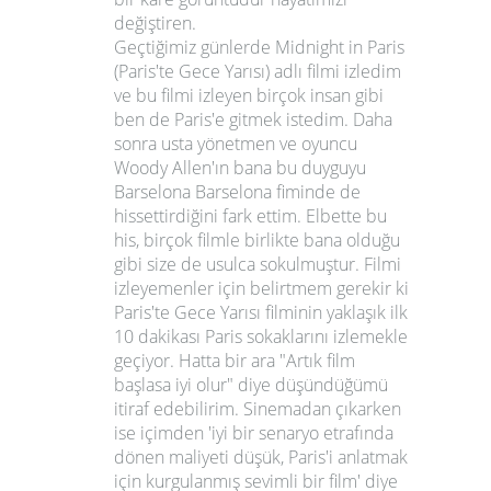
değiştiren.
Geçtiğimiz günlerde
Midnight in Paris
(Paris'te Gece Yarısı)
adlı filmi izledim
ve bu filmi izleyen birçok insan gibi
ben de Paris'e gitmek istedim. Daha
sonra usta yönetmen ve oyuncu
Woody Allen
'ın
bana bu duyguyu
Barselona Barselona fiminde de
hissettirdiğini fark ettim. Elbette bu
his, birçok filmle birlikte bana olduğu
gibi size de usulca sokulmuştur. Filmi
izleyemenler için belirtmem gerekir ki
Paris'te Gece Yarısı filminin yaklaşık ilk
10 dakikası Paris sokaklarını izlemekle
geçiyor. Hatta bir ara "
Artık film
başlasa iyi olur"
diye düşündüğümü
itiraf edebilirim. Sinemadan çıkarken
ise içimden 'iyi bir senaryo etrafında
dönen maliyeti düşük, Paris'i anlatmak
için kurgulanmış sevimli bir film' diye