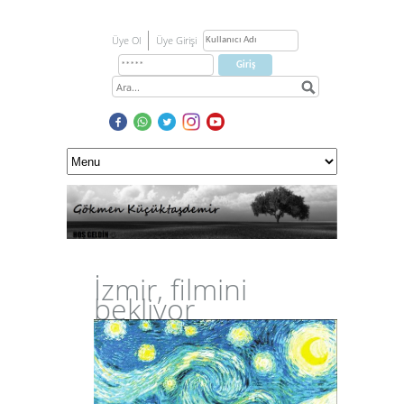
Üye Ol
Üye Girişi
İzmir, filmini
bekliyor