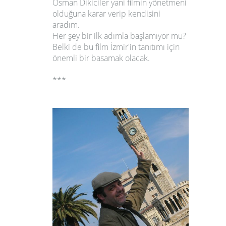
Osman Dikiciler yani filmin yönetmeni
olduğuna karar verip kendisini
aradım.
Her şey bir ilk adımla başlamıyor mu?
Belki de bu film İzmir'in tanıtımı için
önemli bir basamak olacak.
***