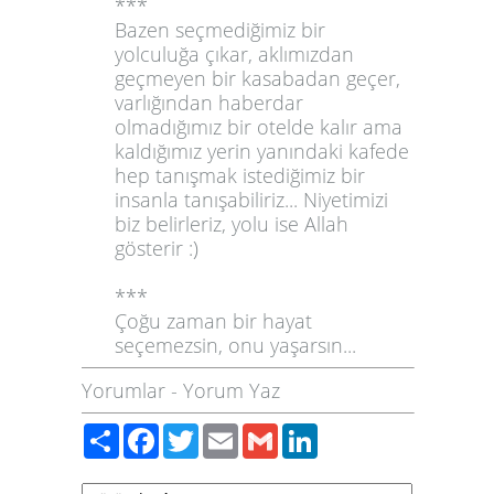
***
Bazen seçmediğimiz bir
yolculuğa çıkar, aklımızdan
geçmeyen bir kasabadan geçer,
varlığından haberdar
olmadığımız bir otelde kalır ama
kaldığımız yerin yanındaki kafede
hep tanışmak istediğimiz bir
insanla tanışabiliriz... Niyetimizi
biz belirleriz, yolu ise Allah
gösterir :)
***
Çoğu zaman bir hayat
seçemezsin, onu yaşarsın...
Yorumlar
-
Yorum Yaz
Paylaş
Facebook
Twitter
Email
Gmail
LinkedIn