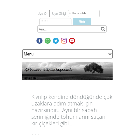
Üye Ol
Üye Girişi
Kıvrılıp kendine döndüğünde çok
uzaklara adım atmak için
hazırsındır... Aynı bir sabah
serinliğinde tohumlarını saçan
kır çiçekleri gibi...