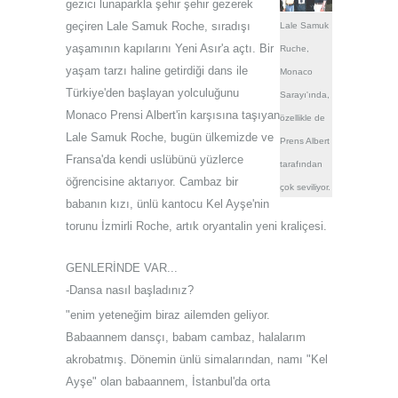
gezici lunaparkla şehir şehir gezerek
geçiren Lale Samuk Roche, sıradışı
Lale Samuk
yaşamının kapılarını Yeni Asır'a açtı. Bir
Ruche,
yaşam tarzı haline getirdiği dans ile
Monaco
Türkiye'den başlayan yolculuğunu
Sarayı'ında,
Monaco Prensi Albert'in karşısına taşıyan
özellikle de
Lale Samuk Roche, bugün ülkemizde ve
Prens Albert
Fransa'da kendi uslübünü yüzlerce
tarafından
öğrencisine aktarıyor. Cambaz bir
çok seviliyor.
babanın kızı, ünlü kantocu Kel Ayşe'nin
torunu İzmirli Roche, artık oryantalin yeni kraliçesi.
GENLERİNDE VAR...
-Dansa nasıl başladınız?
"enim yeteneğim biraz ailemden geliyor.
Babaannem dansçı, babam cambaz, halalarım
akrobatmış. Dönemin ünlü simalarından, namı "Kel
Ayşe" olan babaannem, İstanbul'da orta