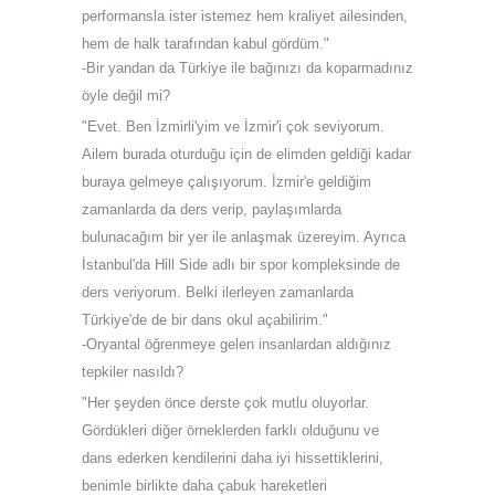
performansla ister istemez hem kraliyet ailesinden,
hem de halk tarafından kabul gördüm."
-Bir yandan da Türkiye ile bağınızı da koparmadınız
öyle değil mi?
"Evet. Ben İzmirli'yim ve İzmir'i çok seviyorum.
Ailem burada oturduğu için de elimden geldiği kadar
buraya gelmeye çalışıyorum. İzmir'e geldiğim
zamanlarda da ders verip, paylaşımlarda
bulunacağım bir yer ile anlaşmak üzereyim. Ayrıca
İstanbul'da Hill Side adlı bir spor kompleksinde de
ders veriyorum. Belki ilerleyen zamanlarda
Türkiye'de de bir dans okul açabilirim."
-Oryantal öğrenmeye gelen insanlardan aldığınız
tepkiler nasıldı?
"Her şeyden önce derste çok mutlu oluyorlar.
Gördükleri diğer örneklerden farklı olduğunu ve
dans ederken kendilerini daha iyi hissettiklerini,
benimle birlikte daha çabuk hareketleri