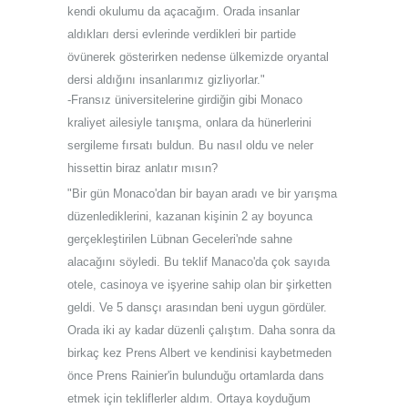
kendi okulumu da açacağım. Orada insanlar
aldıkları dersi evlerinde verdikleri bir partide
övünerek gösterirken nedense ülkemizde oryantal
dersi aldığını insanlarımız gizliyorlar."
-Fransız üniversitelerine girdiğin gibi Monaco
kraliyet ailesiyle tanışma, onlara da hünerlerini
sergileme fırsatı buldun. Bu nasıl oldu ve neler
hissettin biraz anlatır mısın?
"Bir gün Monaco'dan bir bayan aradı ve bir yarışma
düzenlediklerini, kazanan kişinin 2 ay boyunca
gerçekleştirilen Lübnan Geceleri'nde sahne
alacağını söyledi. Bu teklif Manaco'da çok sayıda
otele, casinoya ve işyerine sahip olan bir şirketten
geldi. Ve 5 dansçı arasından beni uygun gördüler.
Orada iki ay kadar düzenli çalıştım. Daha sonra da
birkaç kez Prens Albert ve kendinisi kaybetmeden
önce Prens Rainier'in bulunduğu ortamlarda dans
etmek için tekliflerler aldım. Ortaya koyduğum