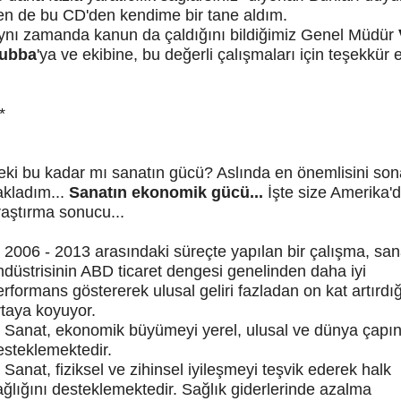
en de bu CD'den kendime bir tane aldım.
ynı zamanda kanun da çaldığını bildiğimiz Genel Müdür
ubba
'ya ve ekibine, bu değerli çalışmaları için teşekkür 
*
eki bu kadar mı sanatın gücü? Aslında en önemlisini son
akladım...
Sanatın ekonomik gücü...
İşte size Amerika'd
raştırma sonucu...
2006 - 2013 arasındaki süreçte yapılan bir çalışma, san
ndüstrisinin ABD ticaret dengesi genelinden daha iyi
erformans göstererek ulusal geliri fazladan on kat artırdığ
rtaya koyuyor.
Sanat, ekonomik büyümeyi yerel, ulusal ve dünya çapı
esteklemektedir.
Sanat, fiziksel ve zihinsel iyileşmeyi teşvik ederek halk
ağlığını desteklemektedir. Sağlık giderlerinde azalma