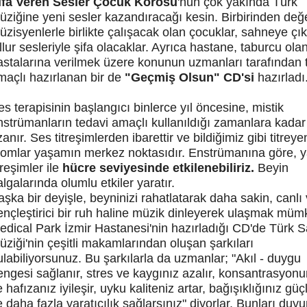
ifa Veren Sesler Çocuk Korosu
'nun çok yakında Türk
üziğine yeni sesler kazandıracağı kesin. Birbirinden değe
üzisyenlerle birlikte çalışacak olan çocuklar, sahneye çı
llur sesleriyle şifa olacaklar. Ayrıca hastane, taburcu ola
astalarına verilmek üzere konunun uzmanları tarafından 
maçlı hazırlanan bir de
"Geçmiş Olsun" CD'si
hazırladı
es terapisinin başlangıcı binlerce yıl öncesine, mistik
nstrümanların tedavi amaçlı kullanıldığı zamanlara kadar
anır. Ses titreşimlerden ibarettir ve bildiğimiz gibi titreye
tomlar yaşamın merkez noktasıdır. Enstrümanına göre, y
treşimler ile
hücre seviyesinde etkilenebiliriz.
Beyin
lgalarında olumlu etkiler yaratır.
aşka bir deyişle, beyninizi rahatlatarak daha sakin, canlı
ençleştirici bir ruh haline müzik dinleyerek ulaşmak müm
edical Park İzmir Hastanesi'nin hazırladığı CD'de Türk 
üziği'nin çeşitli makamlarından oluşan şarkıları
ulabiliyorsunuz. Bu şarkılarla da uzmanlar; "Akıl - duygu
engesi sağlanır, stres ve kaygınız azalır, konsantrasyon
 hafızanız iyileşir, uyku kaliteniz artar, bağışıklığınız güç
e daha fazla yaratıcılık sağlarsınız" diyorlar. Bunları duy