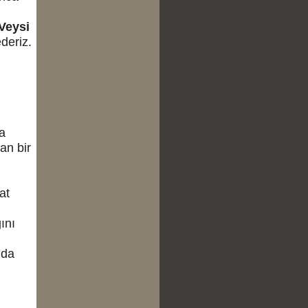
Veysi
ederiz.
a
an bir
at
ını
nda