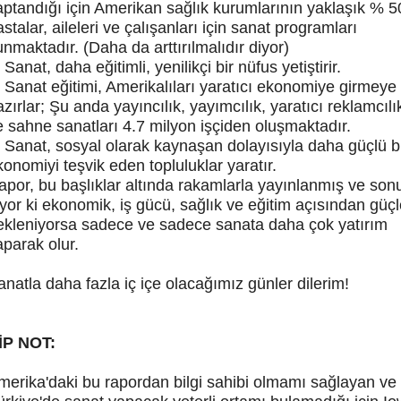
aptandığı için Amerikan sağlık kurumlarının yaklaşık % 50
stalar, aileleri ve çalışanları için sanat programları
unmaktadır. (Daha da arttırılmalıdır diyor)
Sanat, daha eğitimli, yenilikçi bir nüfus yetiştirir.
Sanat eğitimi, Amerikalıları yaratıcı ekonomiye girmeye
zırlar; Şu anda yayıncılık, yayımcılık, yaratıcı reklamcılık
e sahne sanatları 4.7 milyon işçiden oluşmaktadır.
Sanat, sosyal olarak kaynaşan dolayısıyla daha güçlü b
konomiyi teşvik eden topluluklar yaratır.
apor, bu başlıklar altında rakamlarla yayınlanmış ve son
iyor ki ekonomik, iş gücü, sağlık ve eğitim açısından gü
ekleniyorsa sadece ve sadece sanata daha çok yatırım
aparak olur.
anatla daha fazla iç içe olacağımız günler dilerim!
İP NOT:
merika'daki bu rapordan bilgi sahibi olmamı sağlayan ve