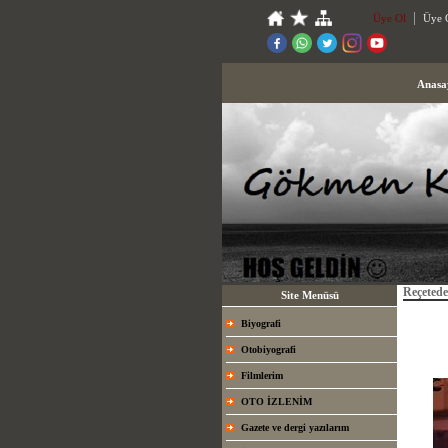
Üye Ol
Üye G
Anasa
Reçetede
Site Menüsü
Biyografi
Otobiyografi
Filmlerim
OTO İZLENİM
Gazete ve dergi yazılarım