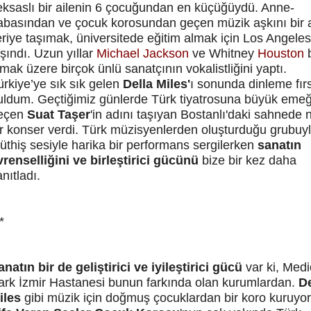
eksaslı bir ailenin 6 çocuğundan en küçüğüydü. Anne-
abasından ve çocuk korosundan geçen müzik aşkını bir
leriye taşımak, üniversitede eğitim almak için Los Angeles
aşındı. Uzun yıllar
Michael Jackson
ve Whitney
Houston
b
lmak üzere birçok ünlü sanatçının vokalistliğini yaptı.
ürkiye’ye sık sık gelen
Della Miles'
ı sonunda dinleme fırs
uldum. Geçtiğimiz günlerde Türk tiyatrosuna büyük emeğ
eçen
Suat Taşer
'in adını taşıyan Bostanlı'daki sahnede n
ir konser verdi. Türk müzisyenlerden oluşturduğu grubuyl
üthiş sesiyle harika bir performans sergilerken
sanatın
vrenselliğini ve birleştirici gücünü
bize bir kez daha
nıtladı.
*
anatın bir de geliştirici ve iyileştirici gücü
var ki, Medi
ark İzmir Hastanesi bunun farkında olan kurumlardan.
De
iles
gibi müzik için doğmuş çocuklardan bir koro kuruyorl