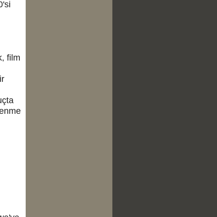
'si
, film
ir
uçta
çlenme