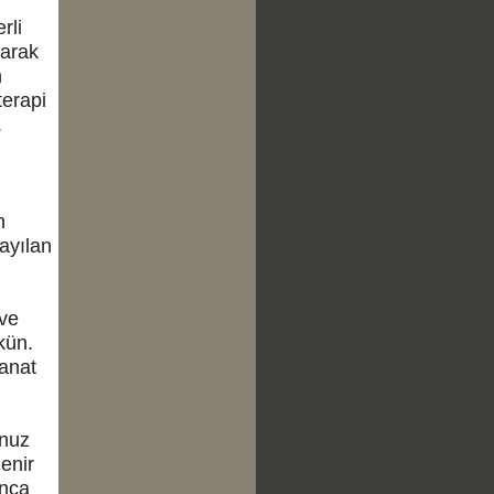
rli
karak
n
terapi
.
n
ayılan
 ve
kün.
Sanat
unuz
lenir
unca