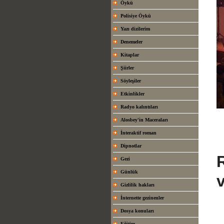
Öykü
Polisiye Öykü
Yazı dizilerim
Denemeler
Kitaplar
Şiirler
Söyleşiler
Etkinlikler
Radyo kalıntıları
Alosbey'in Maceraları
İnteraktif roman
Dipnotlar
Gezi
Günlük
Gizlilik hakları
İnternette gezinenler
Dosya konuları
Eğitim