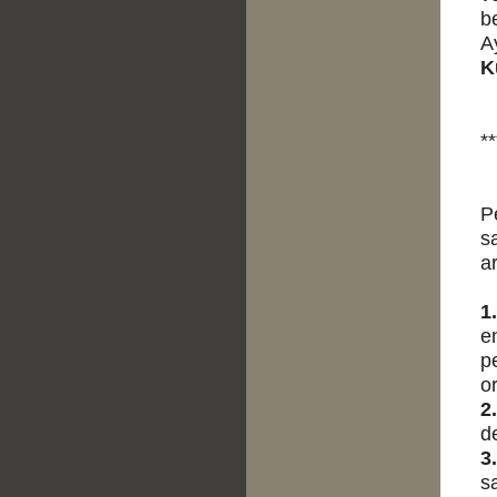
b
A
K
**
P
s
a
1.
e
p
o
2.
d
3.
s