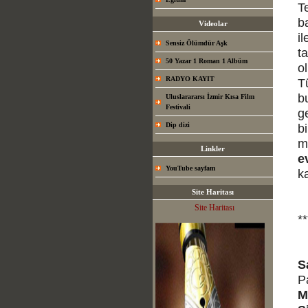
T
b
Videolar
i
Sensiz Ölümdür Aşk
t
50 Yazar 1 Roman 1 Albüm
o
RADYO KAYIT
T
b
Uluslarararsı İzmir Kısa Film
Festivali
g
Dip dizi
b
m
Linkler
e
YouTube sayfam
ka
Site Haritası
Site Haritası
**
S
P
M