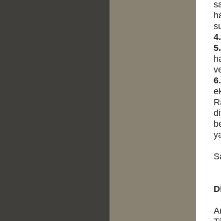
s
ha
s
4.
5.
ha
v
6.
e
R
d
b
y
S
D
A