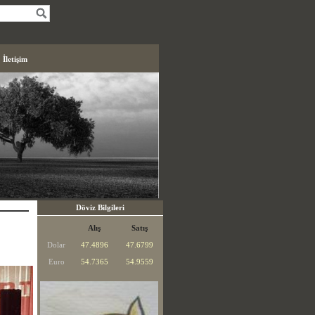
İletişim
Döviz Bilgileri
Alış
Satış
Dolar
47.4896
47.6799
Euro
54.7365
54.9559