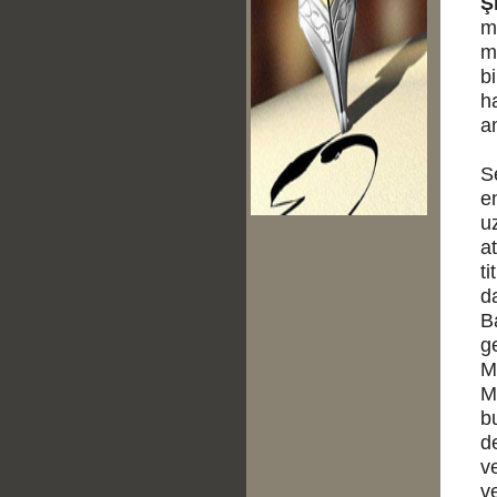
Ş
m
m
bi
h
a
S
e
uz
a
ti
da
B
g
M
M
b
d
ve
v