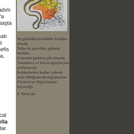
 adım
'a
aşta
atı
Ne güzeldir,sessizlikte birlikte
i
olmak
Daha da güzeldir, gülmek
efis
birlikte
a,
Cennetin ipekten şalı altında
Yosunlara ve kayın ağaçlarına
yaslanarak,
Kahkahamız kadar yüksek
sesli olduğunu dosluğumuzun
Gösteriyor dişlerimizin
beyazlığı.
F. Nietzche
cal
lla
ar.