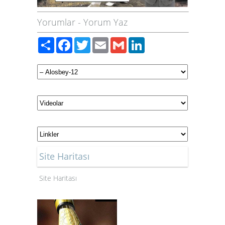
Yorumlar
-
Yorum Yaz
Paylaş
Facebook
Twitter
Email
Gmail
LinkedIn
Site Haritası
Site Haritası