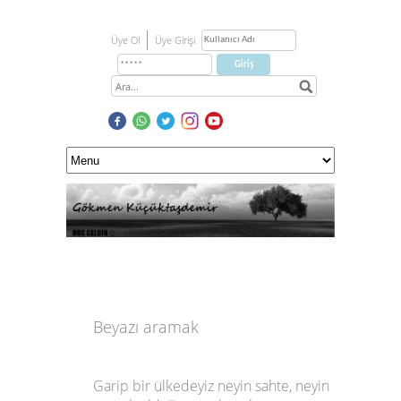
Üye Ol
Üye Girişi
Beyazı aramak
Garip bir ülkedeyiz neyin sahte, neyin