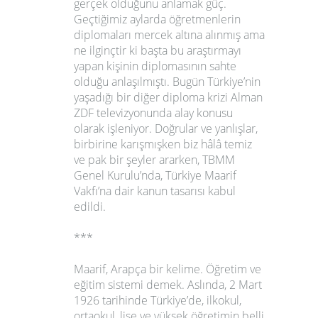
gerçek olduğunu anlamak güç.
Geçtiğimiz aylarda öğretmenlerin
diplomaları mercek altına alınmış ama
ne ilginçtir ki başta bu araştırmayı
yapan kişinin diplomasının sahte
olduğu anlaşılmıştı. Bugün Türkiye’nin
yaşadığı bir diğer diploma krizi Alman
ZDF televizyonunda alay konusu
olarak işleniyor. Doğrular ve yanlışlar,
birbirine karışmışken biz hâlâ temiz
ve pak bir şeyler ararken, TBMM
Genel Kurulu’nda, Türkiye Maarif
Vakfı’na dair kanun tasarısı kabul
edildi.
***
Maarif, Arapça bir kelime. Öğretim ve
eğitim sistemi demek. Aslında, 2 Mart
1926 tarihinde Türkiye’de, ilkokul,
ortaokul, lise ve yüksek öğretimin belli