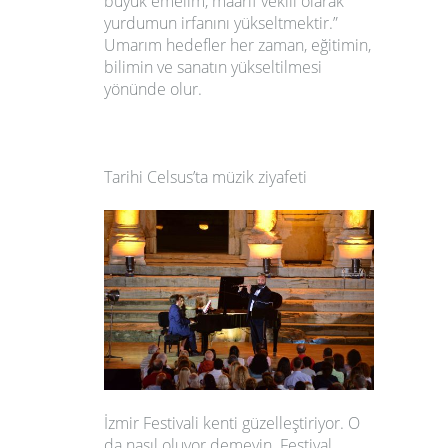
büyük emelim, maarif vekili olarak
yurdumun irfanını yükseltmektir.”
Umarım hedefler her zaman, eğitimin,
bilimin ve sanatın yükseltilmesi
yönünde olur.
Tarihi Celsus’ta müzik ziyafeti
İzmir Festivali kenti güzelleştiriyor. O
da nasıl oluyor demeyin. Festival