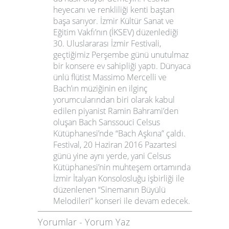
heyecanı ve renkliliği kenti baştan
başa sarıyor. İzmir Kültür Sanat ve
Eğitim Vakfı’nın (İKSEV) düzenlediği
30. Uluslararası İzmir Festivali,
geçtiğimiz Perşembe günü unutulmaz
bir konsere ev sahipliği yaptı. Dünyaca
ünlü flütist Massimo Mercelli ve
Bach’ın müziğinin en ilginç
yorumcularından biri olarak kabul
edilen piyanist Ramin Bahrami’den
oluşan Bach Sanssouci Celsus
Kütüphanesi’nde “Bach Aşkına” çaldı.
Festival, 20 Haziran 2016 Pazartesi
günü yine aynı yerde, yani Celsus
Kütüphanesi’nin muhteşem ortamında
İzmir İtalyan Konsolosluğu işbirliği ile
düzenlenen “Sinemanın Büyülü
Melodileri” konseri ile devam edecek.
Yorumlar
-
Yorum Yaz