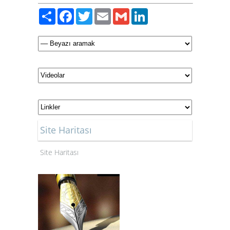
Paylaş
Facebook
Twitter
Email
Gmail
LinkedIn
Site Haritası
Site Haritası