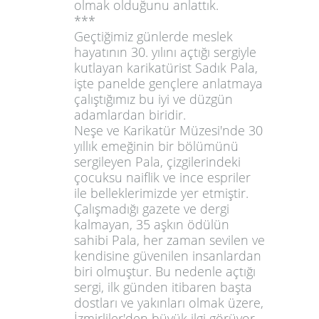
olmak olduğunu anlattık.
***
Geçtiğimiz günlerde meslek
hayatının 30. yılını açtığı sergiyle
kutlayan
karikatürist Sadık Pala
,
işte panelde gençlere anlatmaya
çalıştığımız bu iyi ve düzgün
adamlardan biridir.
Neşe ve Karikatür Müzesi'nde 30
yıllık emeğinin bir bölümünü
sergileyen Pala, çizgilerindeki
çocuksu naiflik ve ince espriler
ile belleklerimizde yer etmiştir.
Çalışmadığı gazete ve dergi
kalmayan, 35 aşkın ödülün
sahibi Pala, her zaman sevilen ve
kendisine güvenilen insanlardan
biri olmuştur. Bu nedenle açtığı
sergi, ilk günden itibaren başta
dostları ve yakınları olmak üzere,
İzmirliler'den büyük ilgi görüyor.