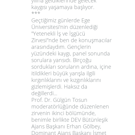
yılına geldiklerinde
gelecek
kaygısı
yaşamaya başlıyor.
***
Geçtiğimiz günlerde Ege
Üniversitesi'nin düzenlediği
"Yetenekli İş ve İşgücü
Zirvesi"
nde ben de konuşmacılar
arasındaydım. Gençlerin
yüzündeki kaygı, panel sonunda
sorulara yansıdı. Birçoğu
sordukları soruların ardına, içine
itildikleri büyük yarışla ilgili
kırgınlıklarını ve kızgınlıklarını
gizlemişlerdi. Haksız da
değillerdi...
Prof. Dr.
Gülgün Tosun
moderatörlüğünde düzenlenen
zirvenin ikinci bölümünde,
benimle birlikte DEV Bütünleşik
Ajans Başkanı
Erhan Gölbey
,
Dominant Ajans Başkanı
İsmet