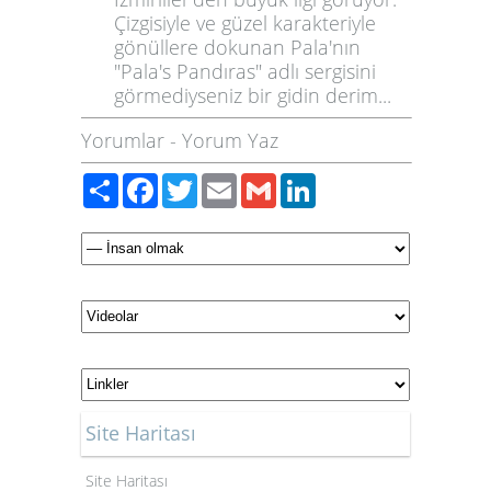
Çizgisiyle ve güzel karakteriyle
gönüllere dokunan Pala'nın
"Pala's Pandıras" adlı sergisini
görmediyseniz bir gidin derim...
Yorumlar
-
Yorum Yaz
Paylaş
Facebook
Twitter
Email
Gmail
LinkedIn
Site Haritası
Site Haritası