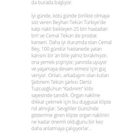
da burada başlıyor.
İyi günde, kötü günde birlikte olmaya
söz veren
Beyhan Tekün
Türkiye'de
kalp nakli bekleyen 25 bin hastadan
biri ve
Cemal Tekün
de prostat
kanseri.
Daha iyi durumda olan Cemal
Bey, 100 gündür hastanede yatan
karısını bir an bile yalnız bırakmıyor,
ona yemek pişiriyor, yanında uyuyor
ve yaşamaya devam etmesi için güç
veriyor. Onları, arkadaşım olan kızları
Şebnem Tekün şarkıcı
Deniz
Tuzcuoğlu
’nun
“Kadınım”
klibi
sayesinde tanıdık. Organ nakline
dikkat çekmek için bu duygusal klipte
rol almışlar.
Sevgililer Günü
’nde
gösterime giren klipte organ naklinin
ne kadar önemli olduğunu bir kez
daha anlatmaya çalışıyorlar...