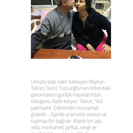
Umutla kalp nakli bekleyen Beyhan
Tekün, Deniz Tuzcuoğlu'nun klibindeki
görüntülerin günlük hayatlarından
olduğunu ifade ediyor. Tekün, "Rol
yapmadık. Eskilerden konuşmak
güzeldi... Eşimle aramızda sonsuz ve
kopmaz bir bağ var. Büyük bir aşk,
vefa, merhamet, şefkat, sevgi ve