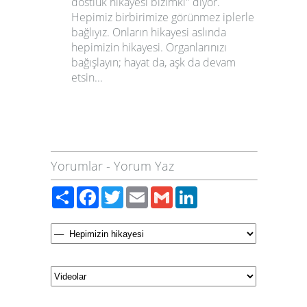
dostluk hikayesi bizimki" diyor.
Hepimiz birbirimize görünmez iplerle
bağlıyız. Onların hikayesi aslında
hepimizin hikayesi. Organlarınızı
bağışlayın; hayat da, aşk da devam
etsin...
Yorumlar
-
Yorum Yaz
Paylaş
Facebook
Twitter
Email
Gmail
LinkedIn