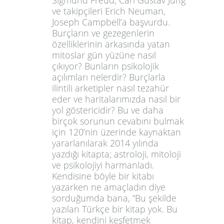
Sigmund Freud, Carl Gustav Jung
ve takipçileri Erich Neuman,
Joseph Campbell’a başvurdu.
Burçların ve gezegenlerin
özelliklerinin arkasında yatan
mitoslar gün yüzüne nasıl
çıkıyor? Bunların psikolojik
açılımları nelerdir? Burçlarla
ilintili arketipler nasıl tezahür
eder ve haritalarımızda nasıl bir
yol göstericidir? Bu ve daha
birçok sorunun cevabını bulmak
için 120’nin üzerinde kaynaktan
yararlanılarak 2014 yılında
yazdığı kitapta; astroloji, mitoloji
ve psikolojiyi harmanladı.
Kendisine böyle bir kitabı
yazarken ne amaçladın diye
sorduğumda bana, “Bu şekilde
yazılan Türkçe bir kitap yok. Bu
kitap, kendini keşfetmek