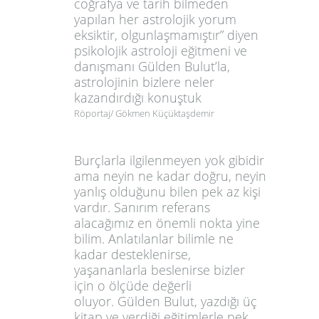
coğrafya ve tarih bilmeden
yapılan her astrolojik yorum
eksiktir, olgunlaşmamıştır” diyen
psikolojik astroloji eğitmeni ve
danışmanı Gülden Bulut’la,
astrolojinin bizlere neler
kazandırdığı konuştuk
Röportaj/ Gökmen Küçüktaşdemir
Burçlarla ilgilenmeyen yok gibidir
ama neyin ne kadar doğru, neyin
yanlış olduğunu bilen pek az kişi
vardır. Sanırım referans
alacağımız en önemli nokta yine
bilim. Anlatılanlar bilimle ne
kadar desteklenirse,
yaşananlarla beslenirse bizler
için o ölçüde değerli
oluyor. Gülden Bulut, yazdığı üç
kitap ve verdiği eğitimlerle pek