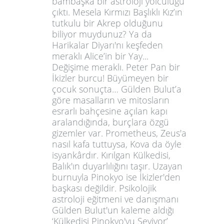
bambaşka bir astroloji yolculuğu
çıktı. Mesela Kırmızı Başlıklı Kız’ın
tutkulu bir Akrep olduğunu
biliyor muydunuz? Ya da
Harikalar Diyarı'nı keşfeden
meraklı Alice’in bir Yay...
Değişime meraklı. Peter Pan bir
İkizler burcu! Büyümeyen bir
çocuk sonuçta… Gülden Bulut’a
göre masalların ve mitosların
esrarlı bahçesine açılan kapı
aralandığında, burçlara özgü
gizemler var. Prometheus, Zeus'a
nasıl kafa tuttuysa, Kova da öyle
isyankârdır. Kırılgan Külkedisi,
Balık'ın duyarlılığını taşır. Uzayan
burnuyla Pinokyo ise İkizler'den
başkası değildir. Psikolojik
astroloji eğitmeni ve danışmanı
Gülden Bulut'un kaleme aldığı
‘Külkedisi Pinokyo'yu Seviyor’