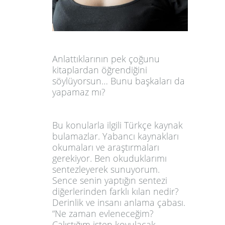
Anlattıklarının pek çoğunu
kitaplardan öğrendiğini
söylüyorsun… Bunu başkaları da
yapamaz mı
?
Bu konularla ilgili Türkçe kaynak
bulamazlar. Yabancı kaynakları
okumaları ve araştırmaları
gerekiyor. Ben okuduklarımı
sentezleyerek sunuyorum.
Sence senin yaptığın sentezi
diğerlerinden farklı kılan nedir?
Derinlik ve insanı anlama çabası.
“Ne zaman evleneceğim?
Çalıştığım işten kovulacak