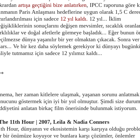
ekrardan
artışa geçtiğini bize anlatırken
, IPCC raporuna göre k
sınmanın Paris Anlaşması hedeflerine uygun olarak 1,5 C dere
nırlandırılması için sadece
12 yıl kaldı.
12 yıl... İklim
ğişikliklerinin sonuçlarını değişen mevsimler, sıcaklık oranla
rklılıklar ve doğal afetlerle görmeye başladık... Eğer bunun 
çilmezse dünya yaşanılır bir yer olmaktan çıkacak. Sonra ver 
ars... Ve bir kez daha söylemek gerekiyor ki dünyayı bugünk
liyle tutmamız için sadece 12 yılımız kaldı...
**
inema, her zaman kitlelere ulaşmak, yaşanan sorunu anlatmak
onucunu göstermek için iyi bir yol olmuştur. Şimdi size duru
ddiyetini anlatan birkaç film önerisinde bulunmak istiyorum.
 The 11th Hour | 2007, Leila & Nadia Conners
1th Hour, dünyanın ve ekosistemin karşı karşıya olduğu probl
ir bir önümüze koyuyor ve bunlara karşı çözümler, önlemler