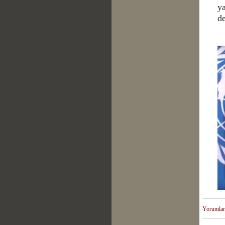
y
d
Yorumlar