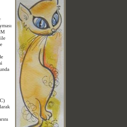
r
uyması
 BM
ile
de
de
ni
sunda
DC)
larak
arını