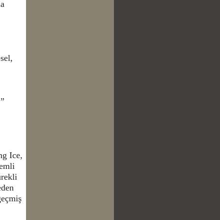
na
sel,
.”
ng Ice,
nemli
rekli
eden
geçmiş