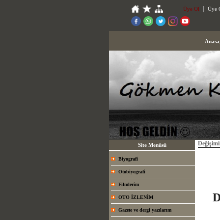
Üye Ol
Üye G
Anasa
Değişimi
Site Menüsü
Biyografi
Otobiyografi
Filmlerim
D
OTO İZLENİM
Gazete ve dergi yazılarım