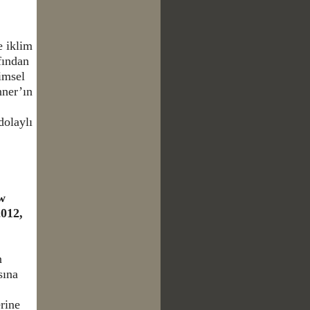
e iklim
fından
imsel
ner’ın
dolaylı
w
2012,
n
sına
rine