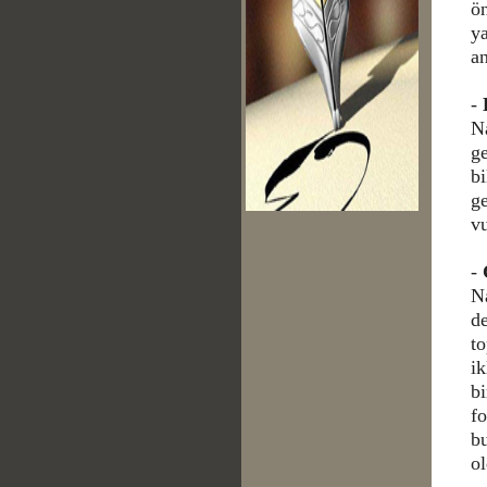
ö
y
an
-
Na
ge
bi
ge
vu
-
N
de
to
ik
bi
fo
b
o