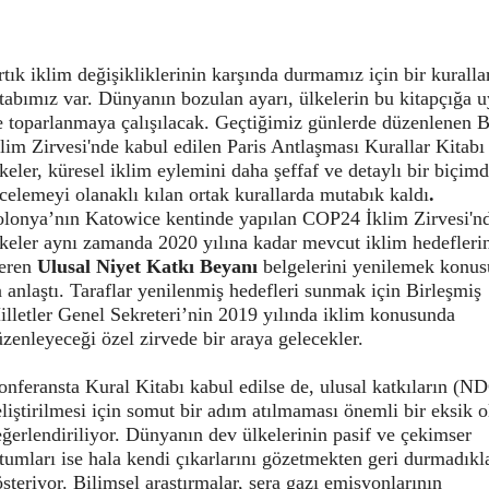
tık iklim değişikliklerinin karşında durmamız için bir kuralla
tabımız var. Dünyanın bozulan ayarı, ülkelerin bu kitapçığa 
le toparlanmaya çalışılacak. Geçtiğimiz günlerde düzenlenen
lim Zirvesi'nde kabul edilen Paris Antlaşması Kurallar Kitabı 
keler, küresel iklim eylemini daha şeffaf ve detaylı bir biçim
celemeyi olanaklı kılan ortak kurallarda mutabık kaldı
.
olonya’nın Katowice kentinde yapılan COP24 İklim Zirvesi'n
keler aynı zamanda 2020 yılına kadar mevcut iklim hedefleri
çeren
Ulusal Niyet Katkı Beyanı
belgelerini yenilemek konu
 anlaştı. Taraflar yenilenmiş hedefleri sunmak için Birleşmiş
lletler Genel Sekreteri’nin 2019 yılında iklim konusunda
zenleyeceği özel zirvede bir araya gelecekler.
nferansta Kural Kitabı kabul edilse de, ulusal katkıların (N
liştirilmesi için somut bir adım atılmaması önemli bir eksik o
ğerlendiriliyor. Dünyanın dev ülkelerinin pasif ve çekimser
tumları ise hala kendi çıkarlarını gözetmekten geri durmadıkl
steriyor. Bilimsel araştırmalar, sera gazı emisyonlarının