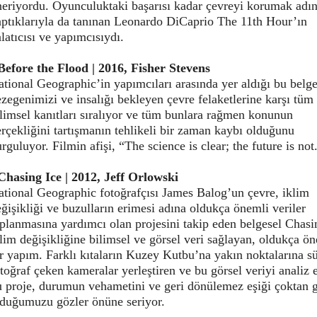
neriyordu. Oyunculuktaki başarısı kadar çevreyi korumak adı
aptıklarıyla da tanınan Leonardo DiCaprio The 11th Hour’ın
latıcısı ve yapımcısıydı.
Before the Flood | 2016, Fisher Stevens
tional Geographic’in yapımcıları arasında yer aldığı bu belge
zegenimizi ve insalığı bekleyen çevre felaketlerine karşı tüm
limsel kanıtları sıralıyor ve tüm bunlara rağmen konunun
rçekliğini tartışmanın tehlikeli bir zaman kaybı olduğunu
rguluyor. Filmin afişi, “The science is clear; the future is not
Chasing Ice | 2012, Jeff Orlowski
ational Geographic fotoğrafçısı James Balog’un çevre, iklim
ğişikliği ve buzulların erimesi adına oldukça önemli veriler
planmasına yardımcı olan projesini takip eden belgesel Chasi
lim değişikliğine bilimsel ve görsel veri sağlayan, oldukça ö
r yapım. Farklı kıtaların Kuzey Kutbu’na yakın noktalarına sü
toğraf çeken kameralar yerleştiren ve bu görsel veriyi analiz 
u proje, durumun vehametini ve geri dönülemez eşiği çoktan 
lduğumuzu gözler önüne seriyor.