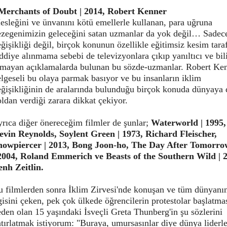
Merchants of Doubt | 2014, Robert Kenner
sleğini ve ünvanını kötü emellerle kullanan, para uğruna
ezegenimizin geleceğini satan uzmanlar da yok değil… Sadec
ğişikliği değil, birçok konunun özellikle eğitimsiz kesim tara
ddiye alınmama sebebi de televizyonlara çıkıp yanıltıcı ve bil
lmayan açıklamalarda bulunan bu sözde-uzmanlar. Robert Ken
lgeseli bu olaya parmak basıyor ve bu insanların iklim
ğişikliğinin de aralarında bulunduğu birçok konuda dünyaya 
ldan verdiği zarara dikkat çekiyor.
rıca diğer önereceğim filmler de şunlar;
Waterworld
| 1995,
evin Reynolds,
Soylent Green
| 1973, Richard Fleischer,
nowpiercer
| 2013, Bong Joon-ho,
The Day After Tomorro
 2004, Roland Emmerich ve
Beasts of the Southern Wild
| 
enh Zeitlin.
u filmlerden sonra İklim Zirvesi'nde konuşan ve tüm dünyanı
gisini çeken, pek çok ülkede öğrencilerin protestolar başlatma
den olan 15 yaşındaki İsveçli Greta Thunberg'in şu sözlerini
tırlatmak istiyorum: "Buraya, umursasınlar diye dünya liderle