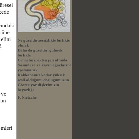
üresel
cede
rındaki
önüne
elini
Ne güzeldir,sessizlikte birlikte
ü
olmak
Daha da güzeldir, gülmek
birlikte
Cennetin ipekten şalı altında
Yosunlara ve kayın ağaçlarına
yaslanarak,
Kahkahamız kadar yüksek
sesli olduğunu dosluğumuzun
Gösteriyor dişlerimizin
beyazlığı.
 ve
F. Nietzche
mun
emleri