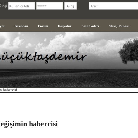
irişi
yfa
Basından
Forum
Dosyalar
Foto Galeri
Mesaj Panosu
n habercisi
eğişimin habercisi