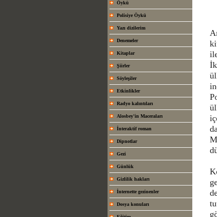
Öykü
Polisiye Öykü
Yazı dizilerim
Ar
Denemeler
ki
i
Kitaplar
İk
Şiirler
ül
Söyleşiler
in
Etkinlikler
P
Radyo kalıntıları
ül
Alosbey'in Maceraları
i
da
İnteraktif roman
Mi
Dipnotlar
dü
Gezi
Günlük
Ko
Gizlilik hakları
ge
de
İnternette gezinenler
tu
Dosya konuları
gö
Eğitim