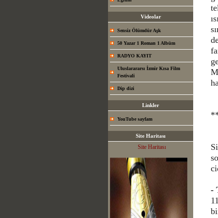
t
Videolar
ı
sı
Sensiz Ölümdür Aşk
de
50 Yazar 1 Roman 1 Albüm
fa
RADYO KAYIT
ge
Uluslarararsı İzmir Kısa Film
M
Festivali
ha
Dip dizi
Linkler
*
YouTube sayfam
Site Haritası
S
Site Haritası
s
ci
-
1
b