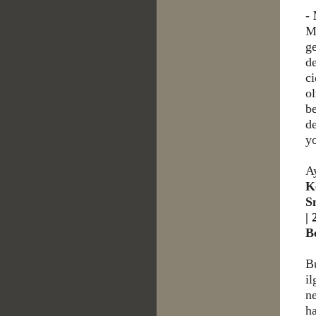
-
Me
g
de
ci
o
be
de
yo
Ay
K
S
|
B
B
il
ne
ha