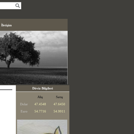
İletişim
Döviz Bilgileri
Alış
Satış
Dolar
47.4548
47.6450
Euro
54.7716
54.9911