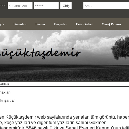
irişi
yfa
Basından
Forum
Dosyalar
Foto Galeri
Mesaj Panosu
hakları
 hakları
ki şartlar
n Küçüktaşdemir web sayfalarında yer alan tüm görüntü, haber
, köşe yazıları ve diğer tüm yazıların sahibi Gökmen
aşdemir’dir. 5846 sayılı Fikir ve Sanat Eserleri Kanunu’nun teli