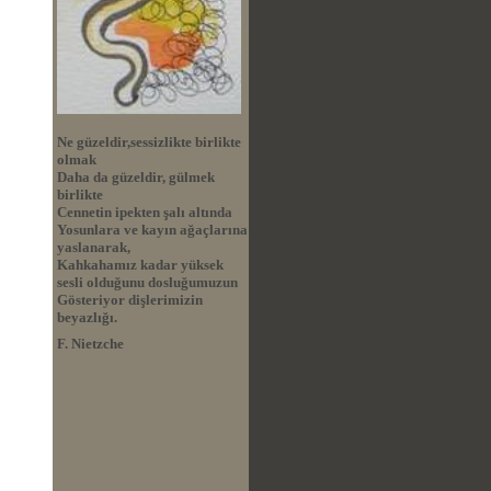
Ne güzeldir,sessizlikte birlikte
olmak
Daha da güzeldir, gülmek
birlikte
Cennetin ipekten şalı altında
Yosunlara ve kayın ağaçlarına
yaslanarak,
Kahkahamız kadar yüksek
sesli olduğunu dosluğumuzun
Gösteriyor dişlerimizin
beyazlığı.
F. Nietzche