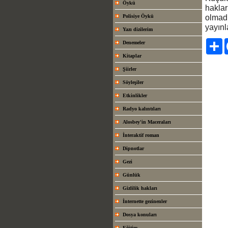
Öykü
haklar
Polisiye Öykü
olmadı
yayınl
Yazı dizilerim
Pa
Denemeler
Kitaplar
Şiirler
Söyleşiler
Etkinlikler
Radyo kalıntıları
Alosbey'in Maceraları
İnteraktif roman
Dipnotlar
Gezi
Günlük
Gizlilik hakları
İnternette gezinenler
Dosya konuları
Eğitim