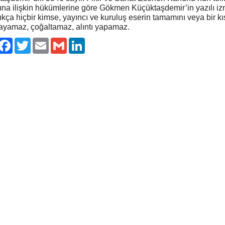
ına ilişkin hükümlerine göre Gökmen Küçüktaşdemir’in yazılı iz
kça hiçbir kimse, yayıncı ve kuruluş eserin tamamını veya bir kı
ayamaz, çoğaltamaz, alıntı yapamaz.
ylaş
Facebook
Twitter
Email
Gmail
LinkedIn