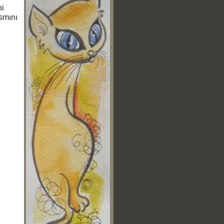
ni
smını