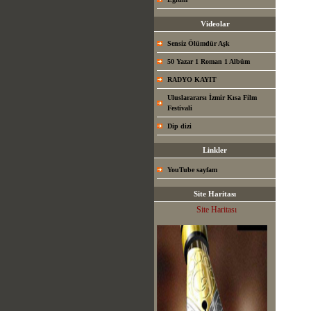
Videolar
Sensiz Ölümdür Aşk
50 Yazar 1 Roman 1 Albüm
RADYO KAYIT
Uluslarararsı İzmir Kısa Film
Festivali
Dip dizi
Linkler
YouTube sayfam
Site Haritası
Site Haritası