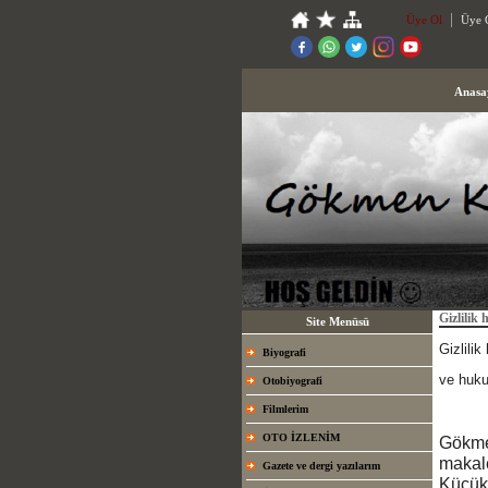
Üye Ol
Üye G
Anasa
Gizlilik 
Site Menüsü
Gizlilik
Biyografi
ve huku
Otobiyografi
Filmlerim
OTO İZLENİM
Gökme
makale
Gazete ve dergi yazılarım
Küçükt