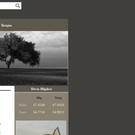
İletişim
Döviz Bilgileri
Alış
Satış
Dolar
47.4548
47.6450
Euro
54.7716
54.9911
,
f