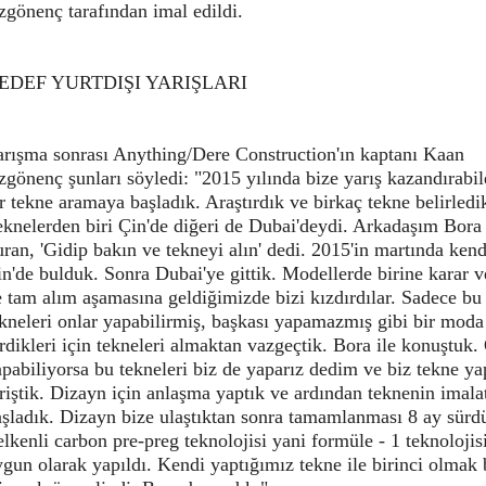
gönenç tarafından imal edildi.
EDEF YURTDIŞI YARIŞLARI
arışma sonrası Anything/Dere Construction'ın kaptanı Kaan
gönenç şunları söyledi: "2015 yılında bize yarış kazandırabi
r tekne aramaya başladık. Araştırdık ve birkaç tekne belirledi
eknelerden biri Çin'de diğeri de Dubai'deydi. Arkadaşım Bora
ran, 'Gidip bakın ve tekneyi alın' dedi. 2015'in martında ken
n'de bulduk. Sonra Dubai'ye gittik. Modellerde birine karar v
 tam alım aşamasına geldiğimizde bizi kızdırdılar. Sadece bu
kneleri onlar yapabilirmiş, başkası yapamazmış gibi bir moda
rdikleri için tekneleri almaktan vazgeçtik. Bora ile konuştuk.
pabiliyorsa bu tekneleri biz de yaparız dedim ve biz tekne y
riştik. Dizayn için anlaşma yaptık ve ardından teknenin imala
şladık. Dizayn bize ulaştıktan sonra tamamlanması 8 ay sürd
lkenli carbon pre-preg teknolojisi yani formüle - 1 teknolojis
gun olarak yapıldı. Kendi yaptığımız tekne ile birinci olmak