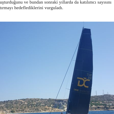
uşturduğunu ve bundan sonraki yıllarda da katılımcı sayısını
tırmayı hedeflediklerini vurguladı.