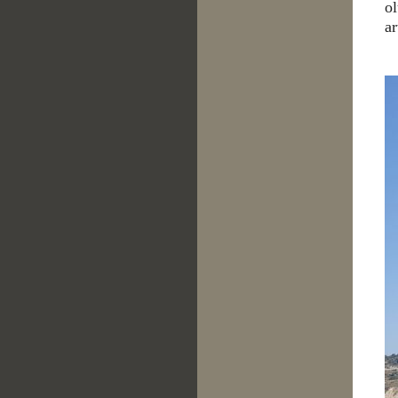
ol
ar