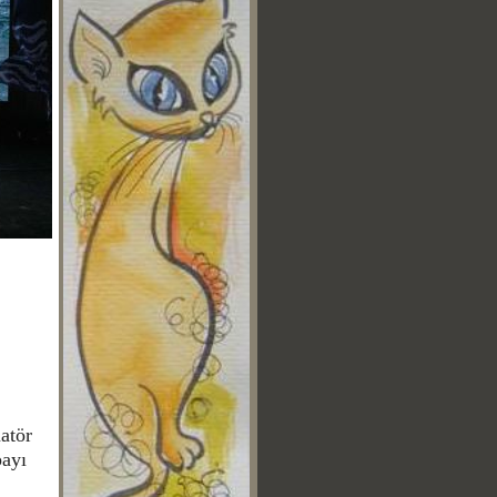
atör
payı