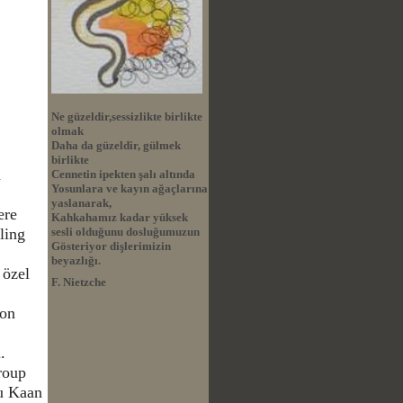
Ne güzeldir,sessizlikte birlikte
olmak
Daha da güzeldir, gülmek
birlikte
n
Cennetin ipekten şalı altında
Yosunlara ve kayın ağaçlarına
yaslanarak,
ere
Kahkahamız kadar yüksek
ling
sesli olduğunu dosluğumuzun
Gösteriyor dişlerimizin
beyazlığı.
 özel
F. Nietzche
ion
.
roup
u Kaan