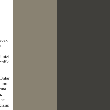
lecek
k.
dimizi
erdik
 Onlar
apımına
tına
ü.
ine
 bizim