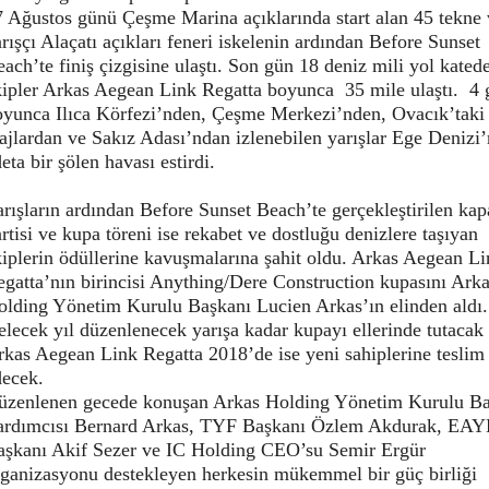
7 Ağustos günü Çeşme Marina açıklarında start alan 45 tekne
rışçı Alaçatı açıkları feneri iskelenin ardından Before Sunset
ach’te finiş çizgisine ulaştı. Son gün 18 deniz mili yol kated
kipler Arkas Aegean Link Regatta boyunca 35 mile ulaştı. 4 
oyunca Ilıca Körfezi’nden, Çeşme Merkezi’nden, Ovacık’taki
ajlardan ve Sakız Adası’ndan izlenebilen yarışlar Ege Denizi
eta bir şölen havası estirdi.
rışların ardından Before Sunset Beach’te gerçekleştirilen kap
rtisi ve kupa töreni ise rekabet ve dostluğu denizlere taşıyan
iplerin ödüllerine kavuşmalarına şahit oldu. Arkas Aegean L
gatta’nın birincisi Anything/Dere Construction kupasını Ark
olding Yönetim Kurulu Başkanı Lucien Arkas’ın elinden aldı.
lecek yıl düzenlenecek yarışa kadar kupayı ellerinde tutacak
rkas Aegean Link Regatta 2018’de ise yeni sahiplerine teslim
decek.
üzenlenen gecede konuşan Arkas Holding Yönetim Kurulu B
ardımcısı Bernard Arkas, TYF Başkanı Özlem Akdurak, EA
aşkanı Akif Sezer ve IC Holding CEO’su Semir Ergür
rganizasyonu destekleyen herkesin mükemmel bir güç birliği