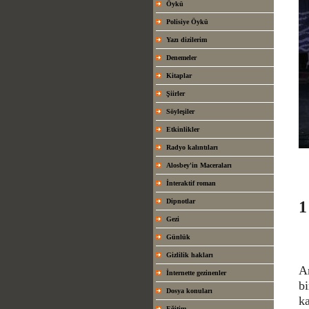
Öykü
Polisiye Öykü
Yazı dizilerim
Denemeler
Kitaplar
Şiirler
Söyleşiler
Etkinlikler
Radyo kalıntıları
Alosbey'in Maceraları
İnteraktif roman
Dipnotlar
1
Gezi
Günlük
Gizlilik hakları
An
İnternette gezinenler
bi
Dosya konuları
ka
Eğitim