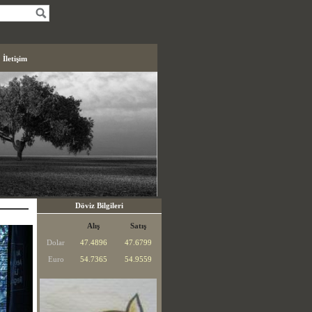
İletişim
Döviz Bilgileri
Alış
Satış
Dolar
47.4896
47.6799
Euro
54.7365
54.9559