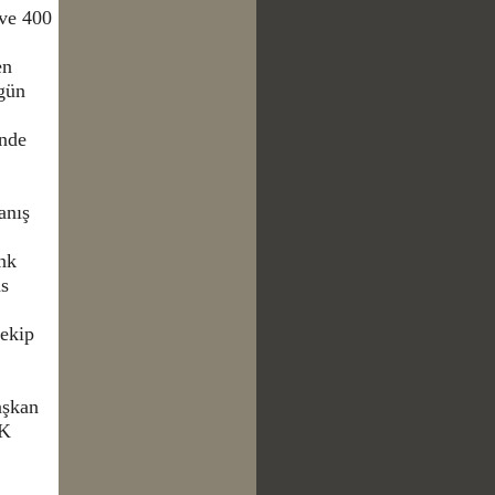
 ve 400
en
gün
’nde
anış
ink
as
 ekip
aşkan
YK