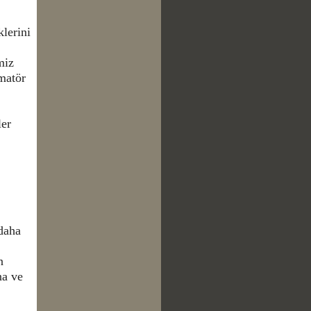
klerini
miz
matör
ler
daha
n
na ve