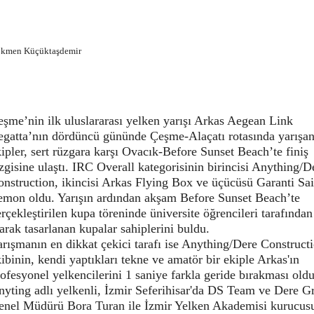
kmen Küçüktaşdemir
şme’nin ilk uluslararası yelken yarışı Arkas Aegean Link
egatta’nın dördüncü gününde Çeşme-Alaçatı rotasında yarışa
ipler, sert rüzgara karşı Ovacık-Before Sunset Beach’te finiş
zgisine ulaştı. IRC Overall kategorisinin birincisi Anything/D
nstruction, ikincisi Arkas Flying Box ve üçücüsü Garanti Sai
emon oldu. Yarışın ardından akşam Before Sunset Beach’te
rçekleştirilen kupa töreninde üniversite öğrencileri tarafından
arak tasarlanan kupalar sahiplerini buldu.
rışmanın en dikkat çekici tarafı ise Anything/Dere Construct
ibinin, kendi yaptıkları tekne ve amatör bir ekiple Arkas'ın
ofesyonel yelkencilerini 1 saniye farkla geride bırakması oldu
nyting adlı yelkenli, İzmir Seferihisar'da DS Team ve Dere G
enel Müdürü Bora Turan ile İzmir Yelken Akademisi kurucus