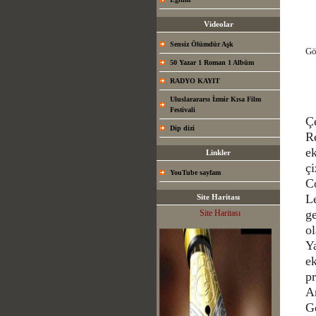
Videolar
Sensiz Ölümdür Aşk
Gö
50 Yazar 1 Roman 1 Albüm
RADYO KAYIT
Uluslarararsı İzmir Kısa Film
Festivali
Çe
Dip dizi
R
ek
Linkler
çi
YouTube sayfam
Co
L
Site Haritası
ge
Site Haritası
ol
Ya
ek
pr
A
G