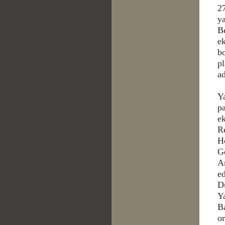
2
ya
Be
e
b
pl
ad
Ya
pa
ek
Re
H
Ge
A
e
D
Y
B
o