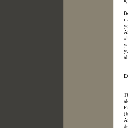
iç
Bö
i
ya
A
o
y
yu
a
E
T
ak
F
(
A
de