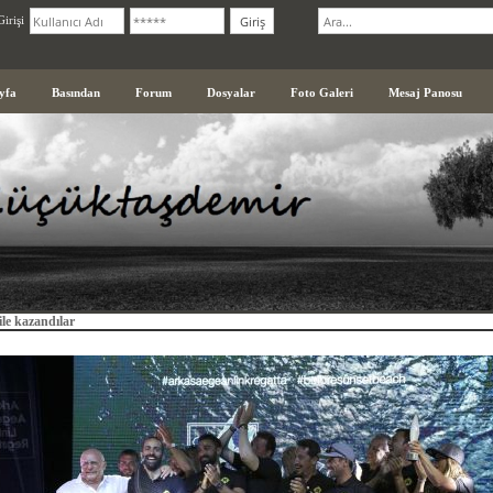
irişi
yfa
Basından
Forum
Dosyalar
Foto Galeri
Mesaj Panosu
ile kazandılar