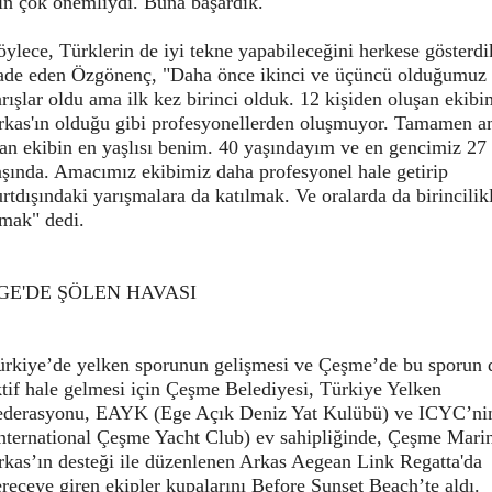
in çok önemliydi. Buna başardık."
ylece, Türklerin de iyi tekne yapabileceğini herkese gösterdi
fade eden Özgönenç, "Daha önce ikinci ve üçüncü olduğumuz
rışlar oldu ama ilk kez birinci olduk. 12 kişiden oluşan ekibi
rkas'ın olduğu gibi profesyonellerden oluşmuyor. Tamamen a
lan ekibin en yaşlısı benim. 40 yaşındayım ve en gencimiz 27
aşında. Amacımız ekibimiz daha profesyonel hale getirip
rtdışındaki yarışmalara da katılmak. Ve oralarda da birincilik
lmak" dedi.
GE'DE ŞÖLEN HAVASI
ürkiye’de yelken sporunun gelişmesi ve Çeşme’de bu sporun 
tif hale gelmesi için Çeşme Belediyesi, Türkiye Yelken
ederasyonu, EAYK (Ege Açık Deniz Yat Kulübü) ve ICYC’ni
International Çeşme Yacht Club) ev sahipliğinde, Çeşme Mari
rkas’ın desteği ile düzenlenen Arkas Aegean Link Regatta'da
receye giren ekipler kupalarını Before Sunset Beach’te aldı.