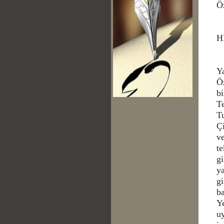
Öz
H
Y
Öz
bi
T
Tu
Çi
ve
te
gi
ya
gi
ba
Ye
uy