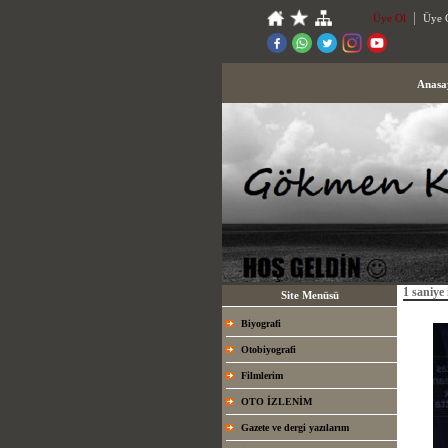
Üye Ol
Üye G
Anasa
1 saniye 
Site Menüsü
Biyografi
Otobiyografi
Filmlerim
OTO İZLENİM
Gazete ve dergi yazılarım