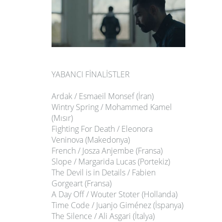
YABANCI FİNALİSTLER
Ardak / Esmaeil Monsef (İran)
Wintry Spring / Mohammed Kamel
(Mısır)
Fighting For Death / Eleonora
Veninova (Makedonya)
French / Josza Anjembe (Fransa)
Slope / Margarida Lucas (Portekiz)
The Devil is in Details / Fabien
Gorgeart (Fransa)
A Day Off / Wouter Stoter (Hollanda)
Time Code / Juanjo Giménez (İspanya)
The Silence / Ali Asgari (İtalya)