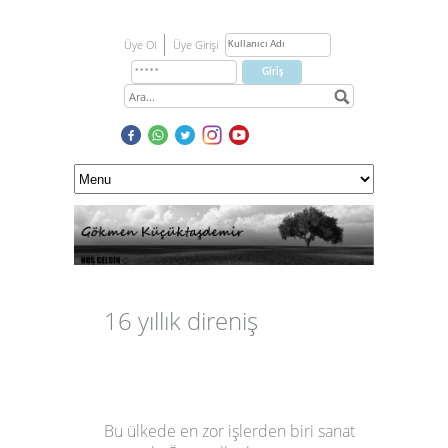
Üye Ol
Üye Girişi
16 yıllık direniş
Bu ülkede en zor işlerden biri sanat