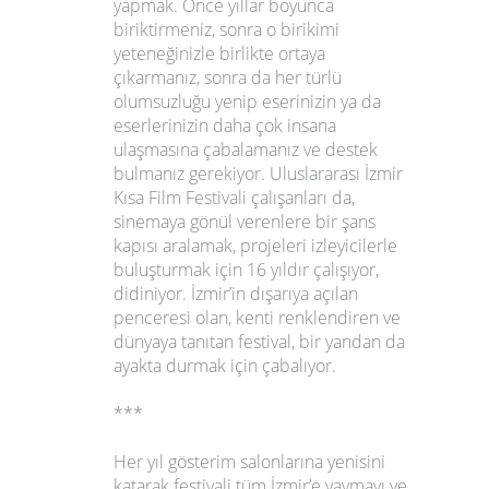
yapmak. Önce yıllar boyunca
biriktirmeniz, sonra o birikimi
yeteneğinizle birlikte ortaya
çıkarmanız, sonra da her türlü
olumsuzluğu yenip eserinizin ya da
eserlerinizin daha çok insana
ulaşmasına çabalamanız ve destek
bulmanız gerekiyor. Uluslararası İzmir
Kısa Film Festivali çalışanları da,
sinemaya gönül verenlere bir şans
kapısı aralamak, projeleri izleyicilerle
buluşturmak için 16 yıldır çalışıyor,
didiniyor. İzmir’in dışarıya açılan
penceresi olan, kenti renklendiren ve
dünyaya tanıtan festival, bir yandan da
ayakta durmak için çabalıyor.
***
Her yıl gösterim salonlarına yenisini
katarak festivali tüm İzmir’e yaymayı ve