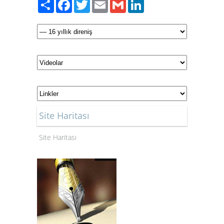
Paylaş
Facebook
Twitter
Email
Gmail
LinkedIn
Site Haritası
Site Haritası