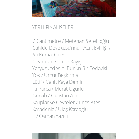
YERLİ FİNALİSTLER
7 Cantimetre / Metehan Şereflioğlu
Cahide Devekuşu’nnun Açık Evliliği /
Ali Kemal Güven
Çevirmen / Emre Kayış
Yeryüzündesin. Bunun Bir Tedavisi
Yok / Umut Beşkırma
Lütfi / Cahit Kaya Demir
İki Parça / Murat Uğurlu
Günah / Gülistan Acet
Kalıplar ve Çevreler / Enes Ateş
Karadeniz / Ulaş Karaoğlu
İt / Osman Yazıcı