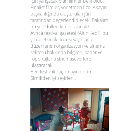
için yarışacak olan filmler belli oldu.
Finalist filmler, yönetmen Ezel Akay’ın
başkanlığında oluşturulan jüri
tarafından değerlendirilecek. Bakalım
bu yıl ödülleri kimler alacak?
Ayrıca festival gazetesi “Altın Kedi”, bu
yıl da etkinlik öncesi yayınlanıp
düzenlenen organizasyon ve sinema
sektörü hakkında bilgileri, haber ve
röportajlarla sinemaseverlere
ulaştıracak.
Ben festivali kaçırmayın derim.
Şimdiden iyi seyirler…