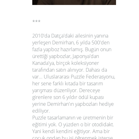
***
2010'da Datça'daki ailesinin yanına
yerleşen Demirhan, 6 yılda 500'den
fazla yapboz hazırlamış. Bugün onun
ürettiği yapbozlar, Japonya'dan
Kanada'ya, birçok koleksiyoner
tarafından satın alınıyor. Dahası da
var...
Uluslararası Puzzle Federasyonu
,
her sene farklı kıtada bir tasarım
yarışması düzenliyor. Dereceye
girenlere son 6 yıldır ödül kupası
yerine Demirhan'ın yapbozları hediye
ediliyor.
Puzzle tasarlamanın ve üretmenin bir
eğitimi yok. O yüzden o bir
otodidakt
.
Yani kendi kendini eğitiyor. Ama bir
çocuk ondan bu işi öğrenmek isterse