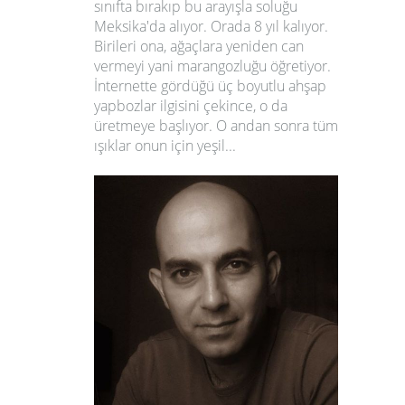
sınıfta bırakıp bu arayışla soluğu
Meksika
'da alıyor. Orada 8 yıl kalıyor.
Birileri ona, ağaçlara yeniden can
vermeyi yani marangozluğu öğretiyor.
İnternette gördüğü üç boyutlu ahşap
yapbozlar ilgisini çekince, o da
üretmeye başlıyor. O andan sonra tüm
ışıklar onun için yeşil...