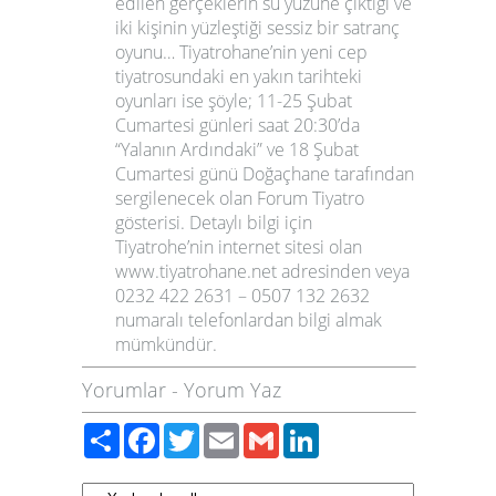
edilen gerçeklerin su yüzüne çıktığı ve
iki kişinin yüzleştiği sessiz bir satranç
oyunu… Tiyatrohane’nin yeni cep
tiyatrosundaki en yakın tarihteki
oyunları ise şöyle; 11-25 Şubat
Cumartesi günleri saat 20:30’da
“Yalanın Ardındaki” ve 18 Şubat
Cumartesi günü Doğaçhane tarafından
sergilenecek olan Forum Tiyatro
gösterisi. Detaylı bilgi için
Tiyatrohe’nin internet sitesi olan
www.tiyatrohane.net
adresinden veya
0232 422 2631 – 0507 132 2632
numaralı telefonlardan bilgi almak
mümkündür.
Yorumlar
-
Yorum Yaz
Paylaş
Facebook
Twitter
Email
Gmail
LinkedIn