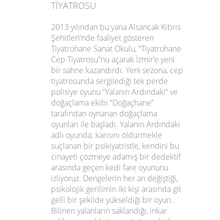
TİYATROSU
2013 yılından bu yana Alsancak Kıbrıs
Şehitleri’nde faaliyet gösteren
Tiyatrohane Sanat Okulu, “
Tiyatrohane
Cep Tiyatrosu
”nu açarak İzmir’e yeni
bir sahne kazandırdı. Yeni sezona, cep
tiyatrosunda sergilediği tek perde
polisiye oyunu “Yalanın Ardındaki” ve
doğaçlama ekibi “Doğaçhane”
tarafından oynanan doğaçlama
oyunları ile başladı. Yalanın Ardındaki
adlı oyunda; karısını öldürmekle
suçlanan bir psikiyatristle, kendini bu
cinayeti çözmeye adamış bir dedektif
arasında geçen kedi fare oyununu
izliyoruz. Dengelerin her an değiştiği,
psikolojik gerilimin iki kişi arasında git
gelli bir şekilde yükseldiği bir oyun.
Bilinen yalanların saklandığı, inkar