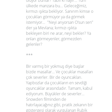
oluyor bunlar? Tabii ki hayır... Tüm
ülkede manzara bu... Geleceğimiz,
kırmızı ışıkta bekliyor. Sanırım kimse o
çocukları görmüyor ya da görmek
istemiyor... "Neyi arıyorsan O’sun sen"
der ya
Mevlana
; kırmızı ışıkta
bekleyen biri ne arar, neyi bekler? Ya
onları görmeyenler, görmezden
gelenler?
***
Bir varmış bir yokmuş diye başlar
bizde masallar... Ve çocuklar masalları
çok severler. Bir de oyuncakları.
Yapbozlar da çocukların en sevdiği
oyuncaklar arasındadır. Tamam, kabul
ediyorum. Büyükler de severler...
Snowden
filminden de
hatırlayacağınız gibi, pratik zekanın bir
göstergesi olarak vurgulanan
Rubik