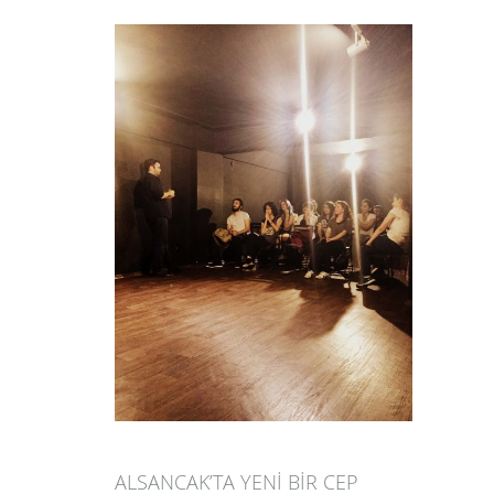
ALSANCAK’TA YENİ BİR CEP