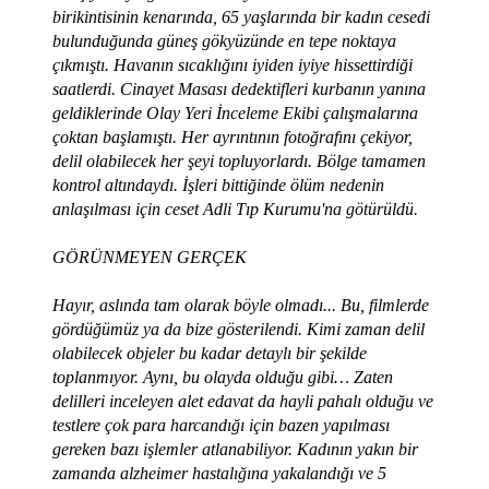
birikintisinin kenarında, 65 yaşlarında bir kadın cesedi
bulunduğunda güneş gökyüzünde en tepe noktaya
çıkmıştı. Havanın sıcaklığını iyiden iyiye hissettirdiği
saatlerdi. Cinayet Masası dedektifleri kurbanın yanına
geldiklerinde Olay Yeri İnceleme Ekibi çalışmalarına
çoktan başlamıştı. Her ayrıntının fotoğrafını çekiyor,
delil olabilecek her şeyi topluyorlardı. Bölge tamamen
kontrol altındaydı. İşleri bittiğinde ölüm nedenin
anlaşılması için ceset Adli Tıp Kurumu'na götürüldü.
GÖRÜNMEYEN GERÇEK
Hayır, aslında tam olarak böyle olmadı... Bu, filmlerde
gördüğümüz ya da bize gösterilendi. Kimi zaman delil
olabilecek objeler bu kadar detaylı bir şekilde
toplanmıyor. Aynı, bu olayda olduğu gibi… Zaten
delilleri inceleyen alet edavat da hayli pahalı olduğu ve
testlere çok para harcandığı için bazen yapılması
gereken bazı işlemler atlanabiliyor. Kadının yakın bir
zamanda alzheimer hastalığına yakalandığı ve 5