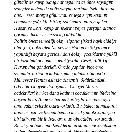
gündür de kayıp olduğu anlaşılınca az önce saydığım
sebepler nedeniyle polis olayın üzerinde fazla durmadı
bile. Ceset, morga götürüldü ve teşhis için kadının
çocukları çağrıldı. Birkaç saat sonra morga gelen
Hasan ve Ebru kayıp annelerini beyaz çarşafın altında
görünce birbirlerine sarılıp ağladılar.
Polisin önemsemediği olayı sigorta şirketi hayli ciddiye
almıştı. Çünkü ölen Münevver Hanım'ın 30 yıl önce
yaptırdığı hayat sigortasından dolayı çocuklarına yüklü
bir tazminat ödenmesi gerekiyordu. Ceset, Adli Tıp
Kurumu'na gönderildi. Orada yapılan inceleme
sonunda kurbanın kafatasında çatlaklar bulundu.
Münevver Hanım aslında ölmemiş, öldürülmüştü.
Olay bir cinayete dönüşünce, Cinayet Masası
dedektifleri bir kez daha kadının çocuklarının ifadesine
başvurdular. Anne ve her iki kardeş birbirinden ayrı
ama yakın evlerde oturuyorlardı. Bir bakıcı tutmuşlardı
anneleri için ve hemen hemen her akşam iki kardeşten
biri uğrayıp bir ihtiyaçları olup olmadığını soruyordu.
Bir akşam bakıcının kendilerini aradığını ve kendisinin
evden alışveriş yapmaya çıktığı bir anda annelerinin