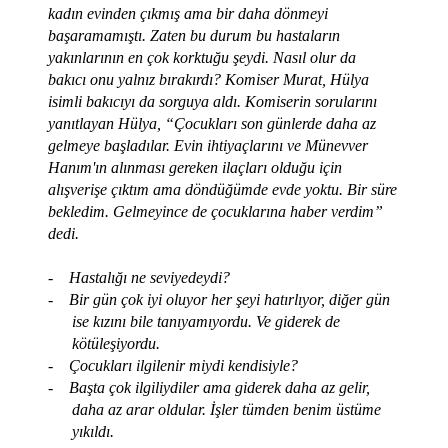
kadın evinden çıkmış ama bir daha dönmeyi
başaramamıştı. Zaten bu durum bu hastaların
yakınlarının en çok korktuğu şeydi. Nasıl olur da
bakıcı onu yalnız bırakırdı? Komiser Murat, Hülya
isimli bakıcıyı da sorguya aldı. Komiserin sorularını
yanıtlayan Hülya, “Çocukları son günlerde daha az
gelmeye başladılar. Evin ihtiyaçlarını ve Münevver
Hanım'ın alınması gereken ilaçları olduğu için
alışverişe çıktım ama döndüğümde evde yoktu. Bir süre
bekledim. Gelmeyince de çocuklarına haber verdim”
dedi.
-
Hastalığı ne seviyedeydi?
-
Bir gün çok iyi oluyor her şeyi hatırlıyor, diğer gün
ise kızını bile tanıyamıyordu. Ve giderek de
kötüleşiyordu.
-
Çocukları ilgilenir miydi kendisiyle?
-
Başta çok ilgiliydiler ama giderek daha az gelir,
daha az arar oldular. İşler tümden benim üstüme
yıkıldı.