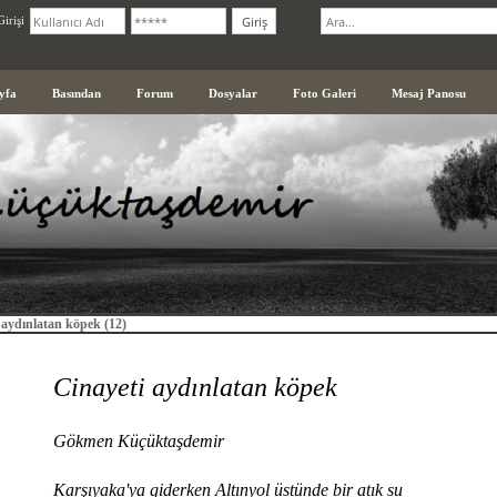
irişi
yfa
Basından
Forum
Dosyalar
Foto Galeri
Mesaj Panosu
 aydınlatan köpek (12)
Cinayeti aydınlatan köpek
Gökmen Küçüktaşdemir
Karşıyaka'ya giderken Altınyol üstünde bir atık su