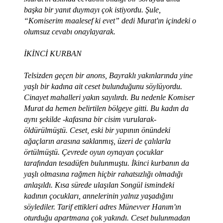
başka bir yanıt duymayı çok istiyordu. Şule,
“Komiserim maalesef ki evet” dedi Murat'ın içindeki o
olumsuz cevabı onaylayarak.
İKİNCİ KURBAN
Telsizden geçen bir anons, Bayraklı yakınlarında yine
yaşlı bir kadına ait ceset bulunduğunu söylüyordu.
Cinayet mahalleri yakın sayılırdı. Bu nedenle Komiser
Murat da hemen belirtilen bölgeye gitti. Bu kadın da
aynı şekilde -kafasına bir cisim vurularak-
öldürülmüştü. Ceset, eski bir yapının önündeki
ağaçların arasına saklanmış, üzeri de çalılarla
örtülmüştü. Çevrede oyun oynayan çocuklar
tarafından tesadüfen bulunmuştu. İkinci kurbanın da
yaşlı olmasına rağmen hiçbir rahatsızlığı olmadığı
anlaşıldı. Kısa sürede ulaşılan Songül ismindeki
kadının çocukları, annelerinin yalnız yaşadığını
söylediler. Tarif ettikleri adres Münevver Hanım'ın
oturduğu apartmana çok yakındı. Ceset bulunmadan