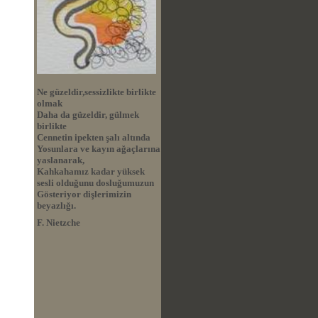
Ne güzeldir,sessizlikte birlikte
olmak
Daha da güzeldir, gülmek
birlikte
Cennetin ipekten şalı altında
Yosunlara ve kayın ağaçlarına
yaslanarak,
Kahkahamız kadar yüksek
sesli olduğunu dosluğumuzun
Gösteriyor dişlerimizin
beyazlığı.
F. Nietzche