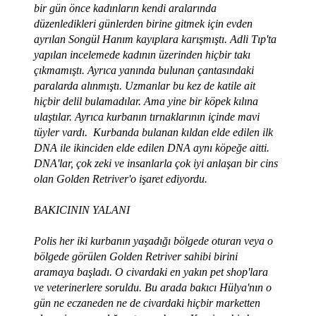
bir gün önce kadınların kendi aralarında
düzenledikleri günlerden birine gitmek için evden
ayrılan Songül Hanım kayıplara karışmıştı. Adli Tıp'ta
yapılan incelemede kadının üzerinden hiçbir takı
çıkmamıştı. Ayrıca yanında bulunan çantasındaki
paralarda alınmıştı. Uzmanlar bu kez de katile ait
hiçbir delil bulamadılar. Ama yine bir köpek kılına
ulaştılar. Ayrıca kurbanın tırnaklarının içinde mavi
tüyler vardı.
Kurbanda bulanan kıldan elde edilen ilk
DNA ile ikinciden elde edilen DNA aynı köpeğe aitti.
DNA'lar, çok zeki ve insanlarla çok iyi anlaşan bir cins
olan Golden Retriver'o işaret ediyordu.
BAKICININ YALANI
Polis her iki kurbanın yaşadığı bölgede oturan veya o
bölgede görülen Golden Retriver sahibi birini
aramaya başladı. O civardaki en yakın pet shop'lara
ve veterinerlere soruldu. Bu arada bakıcı Hülya'nın o
gün ne eczaneden ne de civardaki hiçbir marketten