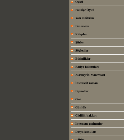
Öykü
Polisiye Öykü
Yazı dizilerim
Denemeler
Kitaplar
Şiirler
Söyleşiler
Etkinlikler
Radyo kalıntıları
Alosbey'in Maceraları
İnteraktif roman
Dipnotlar
Gezi
Günlük
Gizlilik hakları
İnternette gezinenler
Dosya konuları
Eğitim