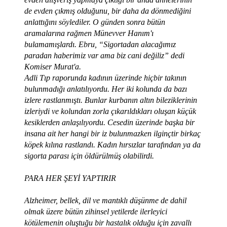
de evden çıkmış olduğunu, bir daha da dönmediğini
anlattığını söylediler. O günden sonra bütün
aramalarına rağmen Münevver Hanım'ı
bulamamışlardı. Ebru, “Sigortadan alacağımız
paradan haberimiz var ama biz cani değiliz” dedi
Komiser Murat'a.
Adli Tıp raporunda kadının üzerinde hiçbir takının
bulunmadığı anlatılıyordu. Her iki kolunda da bazı
izlere rastlanmıştı. Bunlar kurbanın altın bileziklerinin
izleriydi ve kolundan zorla çıkarıldıkları oluşan küçük
kesiklerden anlaşılıyordu. Cesedin üzerinde başka bir
insana ait her hangi bir iz bulunmazken ilginçtir birkaç
köpek kılına rastlandı. Kadın hırsızlar tarafından ya da
sigorta parası için öldürülmüş olabilirdi.
PARA HER ŞEYİ YAPTIRIR
Alzheimer, bellek, dil ve mantıklı düşünme de dahil
olmak üzere bütün zihinsel yetilerde ilerleyici
kötülemenin oluştuğu bir hastalık olduğu için zavallı