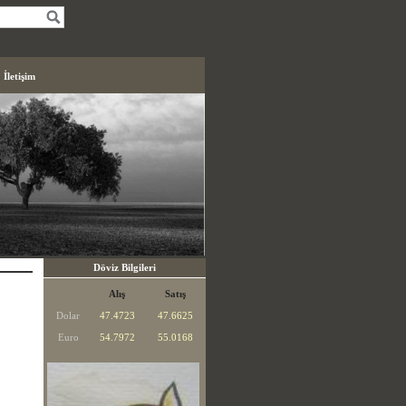
İletişim
Döviz Bilgileri
Alış
Satış
Dolar
47.4723
47.6625
Euro
54.7972
55.0168