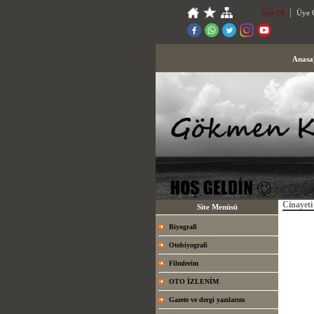
Üye Ol
Üye G
Anasa
Cinayeti
Site Menüsü
Biyografi
Otobiyografi
Filmlerim
OTO İZLENİM
Gazete ve dergi yazılarım