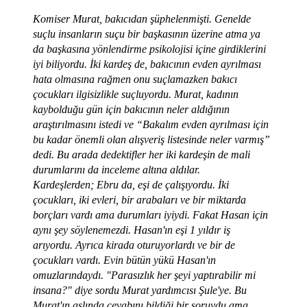
Komiser Murat, bakıcıdan şüphelenmişti. Genelde
suçlu insanların suçu bir başkasının üzerine atma ya
da başkasına yönlendirme psikolojisi içine girdiklerini
iyi biliyordu. İki kardeş de, bakıcının evden ayrılması
hata olmasına rağmen onu suçlamazken bakıcı
çocukları ilgisizlikle suçluyordu. Murat, kadının
kaybolduğu gün için bakıcının neler aldığının
araştırılmasını istedi ve “Bakalım evden ayrılması için
bu kadar önemli olan alışveriş listesinde neler varmış”
dedi. Bu arada dedektifler her iki kardeşin de mali
durumlarını da inceleme altına aldılar.
Kardeşlerden; Ebru da, eşi de çalışıyordu. İki
çocukları, iki evleri, bir arabaları ve bir miktarda
borçları vardı ama durumları iyiydi. Fakat Hasan için
aynı şey söylenemezdi. Hasan'ın eşi 1 yıldır iş
arıyordu. Ayrıca kirada oturuyorlardı ve bir de
çocukları vardı. Evin bütün yükü Hasan'ın
omuzlarındaydı. "Parasızlık her şeyi yaptırabilir mi
insana?" diye sordu Murat yardımcısı Şule'ye. Bu
Murat'ın aslında cevabını bildiği bir soruydu ama