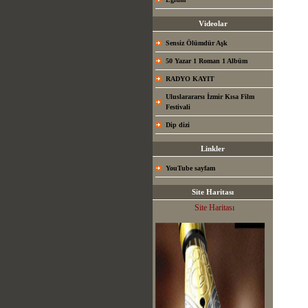
Videolar
Sensiz Ölümdür Aşk
50 Yazar 1 Roman 1 Albüm
RADYO KAYIT
Uluslarararsı İzmir Kısa Film
Festivali
Dip dizi
Linkler
YouTube sayfam
Site Haritası
Site Haritası