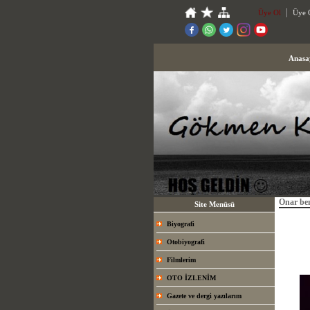
Üye Ol
Üye G
Anasa
Onar be
Site Menüsü
Biyografi
Otobiyografi
Filmlerim
OTO İZLENİM
Gazete ve dergi yazılarım