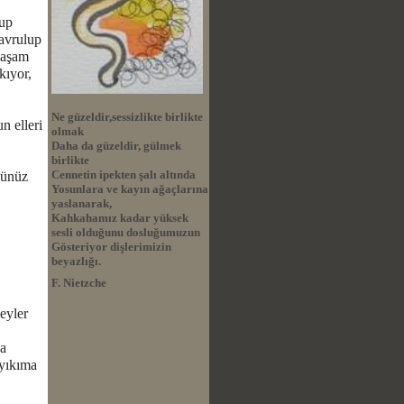
rup
savrulup
yaşam
kıyor,
Ne güzeldir,sessizlikte birlikte
n elleri
olmak
Daha da güzeldir, gülmek
birlikte
Cennetin ipekten şalı altında
dünüz
Yosunlara ve kayın ağaçlarına
yaslanarak,
Kahkahamız kadar yüksek
sesli olduğunu dosluğumuzun
Gösteriyor dişlerimizin
beyazlığı.
F. Nietzche
eyler
ca
 yıkıma