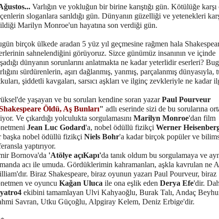
Ağustos...
Varlığın ve yokluğun bir birine karıştığı gün. Kötülüğe karşı
çenlerin sloganlara sarıldığı gün. Dünyanın güzelliği ve yetenekleri kar
ildiği Marilyn Monroe'un hayatına son verdiği gün.
gün birçok ülkede aradan 5 yüz yıl geçmesine rağmen hala Shakespear
erlerinin sahnelendiğini görüyoruz. Sizce günümüz insanının ve içinde
şadığı dünyanın sorunlarını anlatmakta ne kadar yeterlidir eserleri? Bu
rlığını sürdürenlerin, aşırı dağlanmış, yanmış, parçalanmış dünyasıyla, 
tkuları, şiddetli kavgaları, sarsıcı aşkları ve ilginç zevkleriyle ne kadar il
üksel'de yaşayan ve bu soruları kendine soran yazar
Paul Pourveur
Shakespeare Öldü, Aş Bunları
"
adlı eserinde sizi de bu sorularına or
iyor. Ve çıkardığı yolculukta sorgulamasını
Marilyn Monroe
'dan film
önetmeni
Jean Luc Godard
'a, nobel ödüllü fizikçi
Werner Heisenber
r başka nobel ödüllü fizikçi
Niels Bohr
'a kadar birçok popüler ve bilim
feransla yaptırıyor.
mir Bornova'da
'Atölye açıKapı'
da tanık oldum bu sorgulamaya ve ay
manda acı ile umuda. Gördüklerimin kahramanları, aşkla kavrulan ne 
lliam'dır. Biraz Shakespeare, biraz oyunun yazarı Paul Pourveur, biraz
önetmen ve oyuncu
Kağan Uluca
ile ona eşlik eden
Derya Efe
'dir. Da
iyatro4
ekibini tamamlayan Ulvi Kahyaoğlu, Burak Talı, Andaç Beyhu
hmi Savran, Utku Güçoğlu, Alpgiray Kelem, Deniz Erbige'dir.