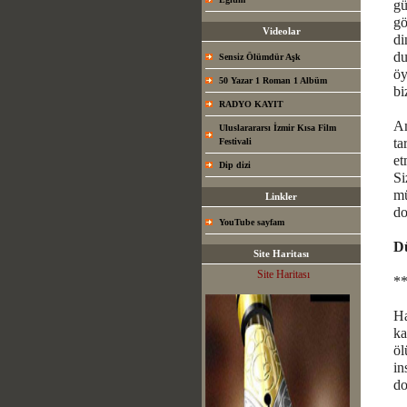
gü
gö
Videolar
di
du
Sensiz Ölümdür Aşk
öy
50 Yazar 1 Roman 1 Albüm
bi
RADYO KAYIT
Am
Uluslarararsı İzmir Kısa Film
ta
Festivali
et
Dip dizi
Si
mü
Linkler
do
YouTube sayfam
Dü
Site Haritası
Site Haritası
*
Ha
ka
öl
in
do