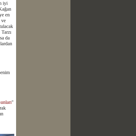
 iyi
 Kağan
ye en
ı ve
tulacak
 Tarzı
sa da
olardan
benim
unları
"
rak
ın