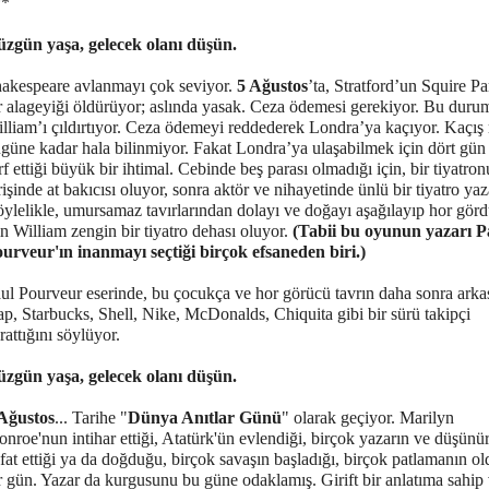
**
zgün yaşa, gelecek olanı düşün.
akespeare avlanmayı çok seviyor.
5 Ağustos
’ta, Stratford’un Squire P
r alageyiği öldürüyor; aslında yasak. Ceza ödemesi gerekiyor. Bu duru
lliam’ı çıldırtıyor. Ceza ödemeyi reddederek Londra’ya kaçıyor. Kaçış 
güne kadar hala bilinmiyor. Fakat Londra’ya ulaşabilmek için dört gün
rf ettiği büyük bir ihtimal. Cebinde beş parası olmadığı için, bir tiyatro
rişinde at bakıcısı oluyor, sonra aktör ve nihayetinde ünlü bir tiyatro yaz
ylelikle, umursamaz tavırlarından dolayı ve doğayı aşağılayıp hor gör
in William zengin bir tiyatro dehası oluyor.
(Tabii bu oyunun yazarı P
urveur'ın inanmayı seçtiği birçok efsaneden biri.)
ul Pourveur eserinde, bu çocukça ve hor görücü tavrın daha sonra arka
p, Starbucks, Shell, Nike, McDonalds, Chiquita gibi bir sürü takipçi
rattığını söylüyor.
zgün yaşa, gelecek olanı düşün.
Ağustos
... Tarihe "
Dünya Anıtlar Günü
" olarak geçiyor. Marilyn
nroe'nun intihar ettiği, Atatürk'ün evlendiği, birçok yazarın ve düşünü
fat ettiği ya da doğduğu, birçok savaşın başladığı, birçok patlamanın o
r gün. Yazar da kurgusunu bu güne odaklamış. Girift bir anlatıma sahip