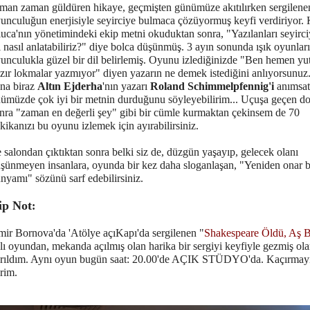
man zaman güldüren hikaye, geçmişten günümüze akıtılırken sergilenen
unculuğun enerjisiyle seyirciye bulmaca çözüyormuş keyfi verdiriyor.
uca'nın yönetimindeki ekip metni okuduktan sonra, "Yazılanları seyirci
i nasıl anlatabiliriz?" diye bolca düşünmüş. 3 ayın sonunda ışık oyunlar
unculukla güzel bir dil belirlemiş. Oyunu izlediğinizde "Ben hemen yu
zır lokmalar yazmıyor" diyen yazarın ne demek istediğini anlıyorsunuz.
na biraz
Altın Ejderha
'nın yazarı
Roland Schimmelpfennig'i
anımsat
ümüzde çok iyi bir metnin durduğunu söyleyebilirim... Uçuşa geçen d
nra "zaman en değerli şey" gibi bir cümle kurmaktan çekinsem de 70
kikanızı bu oyunu izlemek için ayırabilirsiniz.
 salondan çıktıktan sonra belki siz de, düzgün yaşayıp, gelecek olanı
şünmeyen insanlara, oyunda bir kez daha sloganlaşan, "Yeniden onar 
nyamı" sözünü sarf edebilirsiniz.
ip Not
:
mir Bornova'da 'Atölye açıKapı'da sergilenen "
Shakespeare Öldü, Aş B
lı oyundan, mekanda açılmış olan harika bir sergiyi keyfiyle gezmiş ola
rıldım. Aynı oyun bugün saat: 20.00'de AÇIK STÜDYO'da. Kaçırmay
rim.