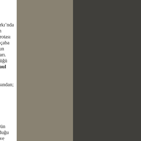
arkı’nda
m
rotası
 çaba
nun
arı.
düğü
aul
sından;
rün
lduğu
 ve