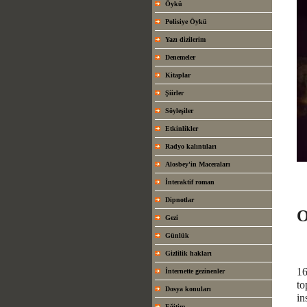
Öykü
Polisiye Öykü
Yazı dizilerim
Denemeler
Kitaplar
Şiirler
Söyleşiler
Etkinlikler
Radyo kalıntıları
Alosbey'in Maceraları
İnteraktif roman
Dipnotlar
O
Gezi
Günlük
Gizlilik hakları
16
İnternette gezinenler
to
Dosya konuları
in
Eğitim