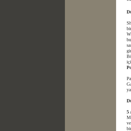
*
Dü
Sh
bi
Wi
bu
sa
gi
Bö
iç
Po
Pa
Ga
ya
Dü
5 
Mo
ve
bi