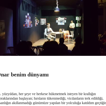
nar benim dünyamı
. yüzyıldan, her şeye ve herkese hükmetmek isteyen bir krallığın
praklarından başlayan; hırsların tükenmediği, vicdanların terk edildiği,
sanlığın akıllanmadığı günümüze yapılan bir yolculuğa katıldım geçtiği