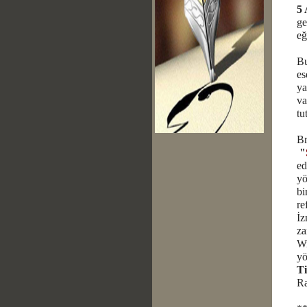
5 
ge
eğ
Bu
es
ya
va
tu
Br
"
ed
y
bi
re
İz
za
Wi
y
T
Ra