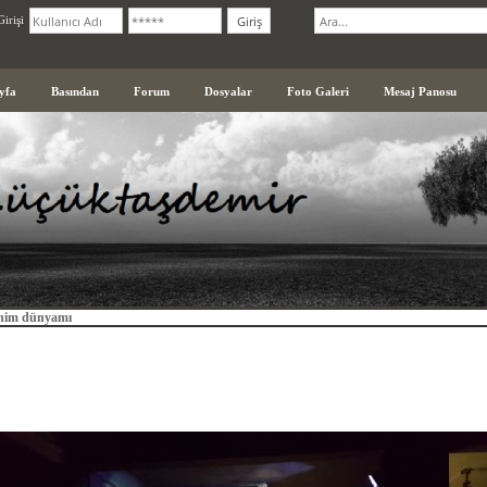
irişi
yfa
Basından
Forum
Dosyalar
Foto Galeri
Mesaj Panosu
nim dünyamı