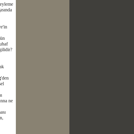
 eyleme
şısında
e'in
gün
tuhaf
gilidir?
tak
g
'den
sel
nı
Anna ne
hası
n,