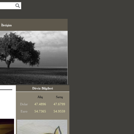
İletişim
Döviz Bilgileri
Alış
Satış
Dolar
47.4896
47.6799
Euro
54.7365
54.9559