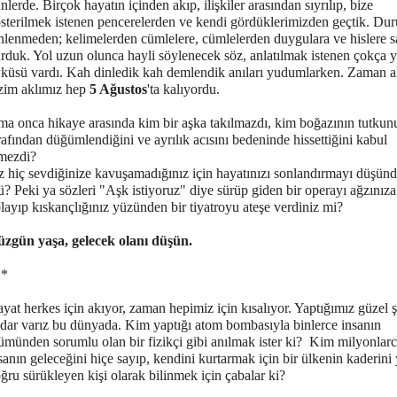
nlerde. Birçok hayatın içinden akıp, ilişkiler arasından sıyrılıp, bize
sterilmek istenen pencerelerden ve kendi gördüklerimizden geçtik. Du
nlenmeden; kelimelerden cümlelere, cümlelerden duygulara ve hislere 
rduk. Yol uzun olunca hayli söylenecek söz, anlatılmak istenen çokça 
küsü vardı. Kah dinledik kah demlendik anıları yudumlarken. Zaman a
zim aklımız hep
5 Ağustos
'ta kalıyordu.
a onca hikaye arasında kim bir aşka takılmazdı, kim boğazının tutkunu
rafından düğümlendiğini ve ayrılık acısını bedeninde hissettiğini kabul
mezdi?
z hiç sevdiğinize kavuşamadığınız için hayatınızı sonlandırmayı düşün
? Peki ya sözleri "Aşk istiyoruz" diye sürüp giden bir operayı ağzınıza
layıp kıskançlığınız yüzünden bir tiyatroyu ateşe verdiniz mi?
zgün yaşa, gelecek olanı düşün.
**
yat herkes için akıyor, zaman hepimiz için kısalıyor. Yaptığımız güzel ş
dar varız bu dünyada. Kim yaptığı atom bombasıyla binlerce insanın
ümünden sorumlu olan bir fizikçi gibi anılmak ister ki? Kim milyonlar
sanın geleceğini hiçe sayıp, kendini kurtarmak için bir ülkenin kaderini
ğru sürükleyen kişi olarak bilinmek için çabalar ki?