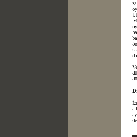
za
oy
Ul
iy
oy
ha
ba
ön
so
da
Ve
dü
dü
D
İz
ad
ay
de