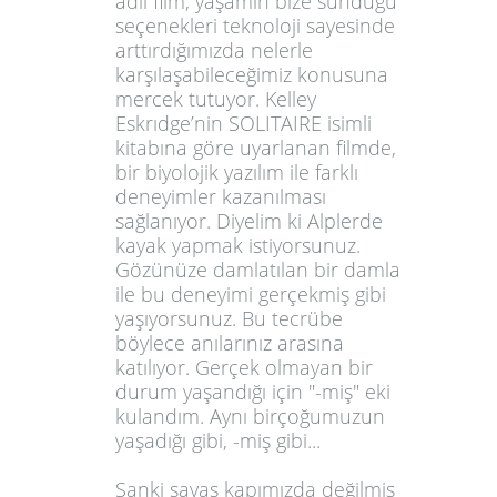
adlı film, yaşamın bize sunduğu
seçenekleri teknoloji sayesinde
arttırdığımızda nelerle
karşılaşabileceğimiz konusuna
mercek tutuyor.
Kelley
Eskrıdge’nin SOLITAIRE
isimli
kitabına göre uyarlanan filmde,
bir biyolojik yazılım ile farklı
deneyimler kazanılması
sağlanıyor. Diyelim ki Alplerde
kayak yapmak istiyorsunuz.
Gözünüze damlatılan bir damla
ile bu deneyimi gerçekmiş gibi
yaşıyorsunuz. Bu tecrübe
böylece anılarınız arasına
katılıyor. Gerçek olmayan bir
durum yaşandığı için "-miş" eki
kulandım. Aynı birçoğumuzun
yaşadığı gibi, -miş gibi...
Sanki savaş kapımızda değilmiş