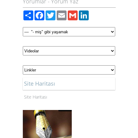
Yorumlar
-
Yorum Yaz
Paylaş
Facebook
Twitter
Email
Gmail
LinkedIn
Site Haritası
Site Haritası