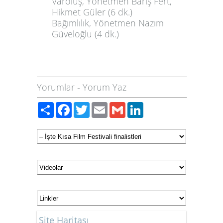
Varoluş
, Yönetmen Barış Fert,
Hikmet Güler (6 dk.)
Bağımlılık
, Yönetmen Nazım
Güveloğlu (4 dk.)
Yorumlar
-
Yorum Yaz
Paylaş
Facebook
Twitter
Email
Gmail
LinkedIn
Site Haritası