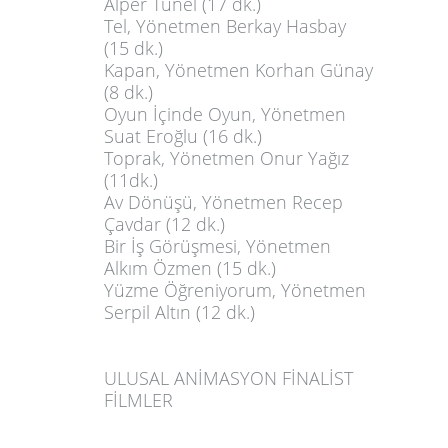
Alper Tunel (17 dk.)
Tel
, Yönetmen Berkay Hasbay
(15 dk.)
Kapan
, Yönetmen Korhan Günay
(8 dk.)
Oyun İçinde Oyun
, Yönetmen
Suat Eroğlu (16 dk.)
Toprak
, Yönetmen Onur Yağız
(11dk.)
Av Dönüşü
, Yönetmen Recep
Çavdar (12 dk.)
Bir İş Görüşmesi
, Yönetmen
Alkım Özmen (15 dk.)
Yüzme Öğreniyorum
, Yönetmen
Serpil Altın (12 dk.)
ULUSAL ANİMASYON FİNALİST
FİLMLER