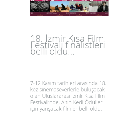
18. İzmir Kısa Film
Festivali finalistleri
belli oldu…
7-12 Kasım tarihleri arasında 18.
kez sinemaseverlerle buluşacak
olan Uluslararası İzmir Kısa Film
Festivali’nde, Altın Kedi Ödülleri
için yarışacak filmler belli oldu.