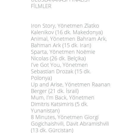
FİLMLER
Iron Story
, Yönetmen Zlatko
Kalenikov (16 dk. Makedonya)
Animal
, Yönetmen Bahram Ark,
Bahman Ark (15 dk. Iran)
Sparta
, Yönetmen Noëmie
Nicolas (26 dk. Belçika)
I’ve Got You
, Yönetmen
Sebastian Drozak (15 dk.
Polonya)
Up and Arise
, Yönetmen Raanan
Berger (21 dk. İsrail)
Mum, I’m Back
, Yönetmen
Dimitris Katsimiris (5 dk.
Yunanistan)
8 Minutes
, Yönetmen Giorgi
Gogichaishvili, Davit Abramishvili
(13 dk. Gürcistan)