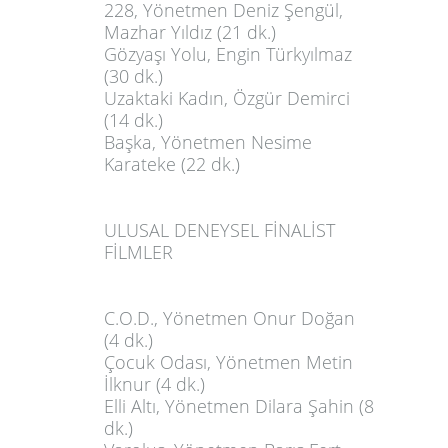
228
, Yönetmen Deniz Şengül,
Mazhar Yıldız (21 dk.)
Gözyaşı Yolu
, Engin Türkyılmaz
(30 dk.)
Uzaktaki Kadın
, Özgür Demirci
(14 dk.)
Başka
, Yönetmen Nesime
Karateke (22 dk.)
ULUSAL DENEYSEL FİNALİST
FİLMLER
C.O.D.
, Yönetmen Onur Doğan
(4 dk.)
Çocuk Odası
, Yönetmen Metin
İlknur (4 dk.)
Elli Altı
, Yönetmen Dilara Şahin (8
dk.)