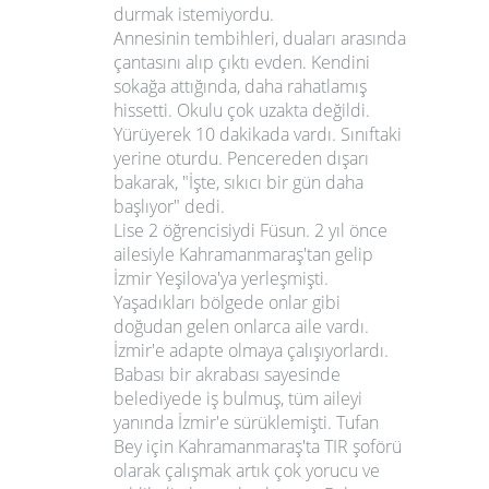
durmak istemiyordu.
Annesinin tembihleri, duaları arasında
çantasını alıp çıktı evden. Kendini
sokağa attığında, daha rahatlamış
hissetti. Okulu çok uzakta değildi.
Yürüyerek 10 dakikada vardı. Sınıftaki
yerine oturdu. Pencereden dışarı
bakarak, "İşte, sıkıcı bir gün daha
başlıyor" dedi.
Lise 2 öğrencisiydi Füsun. 2 yıl önce
ailesiyle Kahramanmaraş'tan gelip
İzmir Yeşilova'ya yerleşmişti.
Yaşadıkları bölgede onlar gibi
doğudan gelen onlarca aile vardı.
İzmir'e adapte olmaya çalışıyorlardı.
Babası bir akrabası sayesinde
belediyede iş bulmuş, tüm aileyi
yanında İzmir'e sürüklemişti. Tufan
Bey için Kahramanmaraş'ta TIR şoförü
olarak çalışmak artık çok yorucu ve