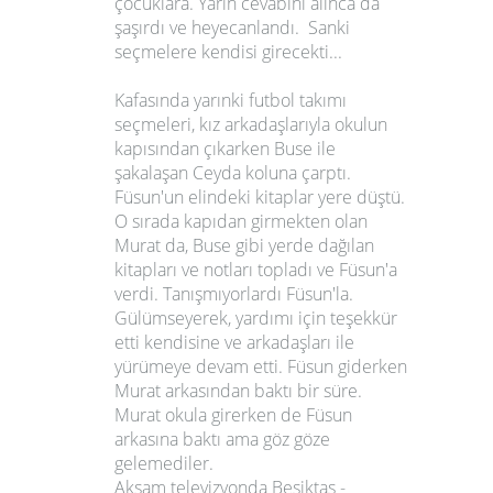
çocuklara. Yarın cevabını alınca da
şaşırdı ve heyecanlandı. Sanki
seçmelere kendisi girecekti...
Kafasında yarınki futbol takımı
seçmeleri, kız arkadaşlarıyla okulun
kapısından çıkarken Buse ile
şakalaşan Ceyda koluna çarptı.
Füsun'un elindeki kitaplar yere düştü.
O sırada kapıdan girmekten olan
Murat da, Buse gibi yerde dağılan
kitapları ve notları topladı ve Füsun'a
verdi. Tanışmıyorlardı Füsun'la.
Gülümseyerek, yardımı için teşekkür
etti kendisine ve arkadaşları ile
yürümeye devam etti. Füsun giderken
Murat arkasından baktı bir süre.
Murat okula girerken de Füsun
arkasına baktı ama göz göze
gelemediler.
Akşam televizyonda Beşiktaş -