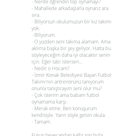
- Nerde öğrendin top oynamayı?
- Mahallede arkadaşlarla oynarız ara
sıra.
- Biliyorsun okulumuzun bir kız takımı
yok.
- Biliyorum.
- O yüzden seni takıma alamam. Ama
aklıma başka bir şey geliyor. Hatta bu
söyleyeceğim daha iyi olacaktır senin
için. Eğer tabi istersen...
- Nedir o Hocam?
- İzmir Konak Belediyesi Bayan Futbol
Takımı'nın antrenörünü tanıyorum
onunla tanıştırayım seni olur mu?
- Çok isterim ama babam futbol
oynamama karşı.
- Merak etme. Ben konuşurum
kendisiyle. Yarın söyle gelsin okula.
- Tamam.
Füsun heyecandan kalbi son hızla