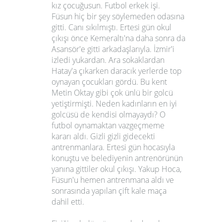
kız çocuğusun. Futbol erkek işi.
Füsun hiç bir şey söylemeden odasına
gitti. Canı sıkılmıştı. Ertesi gün okul
çıkışı önce Kemeraltı'na daha sonra da
Asansör'e gitti arkadaşlarıyla. İzmir'i
izledi yukardan. Ara sokaklardan
Hatay'a çıkarken daracık yerlerde top
oynayan çocukları gördü. Bu kent
Metin Oktay gibi çok ünlü bir golcü
yetiştirmişti. Neden kadınların en iyi
golcüsü de kendisi olmayaydı? O
futbol oynamaktan vazgeçmeme
kararı aldı. Gizli gizli gidecekti
antrenmanlara. Ertesi gün hocasıyla
konuştu ve belediyenin antrenörünün
yanına gittiler okul çıkışı. Yakup Hoca,
Füsun'u hemen antrenmana aldı ve
sonrasında yapılan çift kale maça
dahil etti.