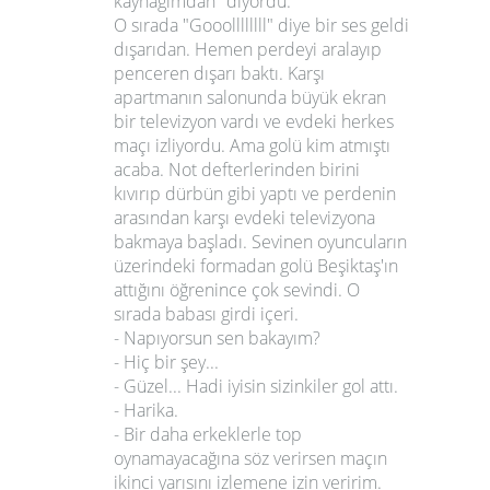
kaynağımdan" diyordu.
O sırada "Gooollllllll" diye bir ses geldi
dışarıdan. Hemen perdeyi aralayıp
penceren dışarı baktı. Karşı
apartmanın salonunda büyük ekran
bir televizyon vardı ve evdeki herkes
maçı izliyordu. Ama golü kim atmıştı
acaba. Not defterlerinden birini
kıvırıp dürbün gibi yaptı ve perdenin
arasından karşı evdeki televizyona
bakmaya başladı. Sevinen oyuncuların
üzerindeki formadan golü Beşiktaş'ın
attığını öğrenince çok sevindi. O
sırada babası girdi içeri.
- Napıyorsun sen bakayım?
- Hiç bir şey...
- Güzel... Hadi iyisin sizinkiler gol attı.
- Harika.
- Bir daha erkeklerle top
oynamayacağına söz verirsen maçın
ikinci yarısını izlemene izin veririm.